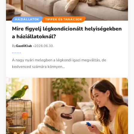
HÁZIÁLLATOK
TIPPEK ÉS TANÁCSOK
Mire figyelj légkondicionált helyiségekben
a háziállatoknál?
By
GazdiKlub
2026.06.30.
A nagy nyári melegben a légkondi igazi megváltás, de
kedvenced számára könnyen…