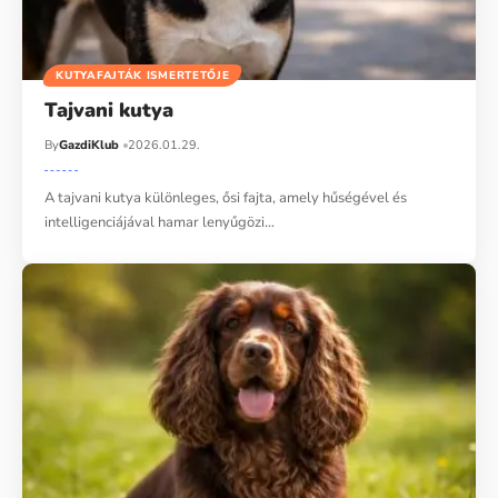
KUTYAFAJTÁK ISMERTETŐJE
Tajvani kutya
By
GazdiKlub
2026.01.29.
A tajvani kutya különleges, ősi fajta, amely hűségével és
intelligenciájával hamar lenyűgözi…