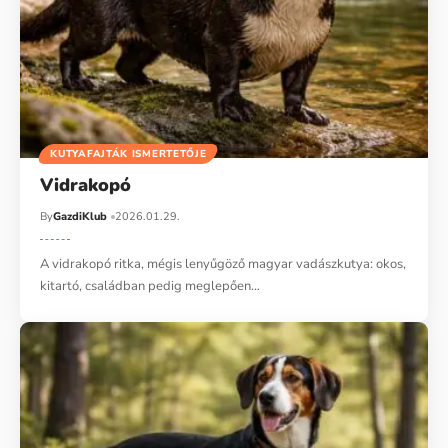
KUTYAFAJTÁK ISMERTETŐJE
Vidrakopó
By
GazdiKlub
2026.01.29.
A vidrakopó ritka, mégis lenyűgöző magyar vadászkutya: okos,
kitartó, családban pedig meglepően…