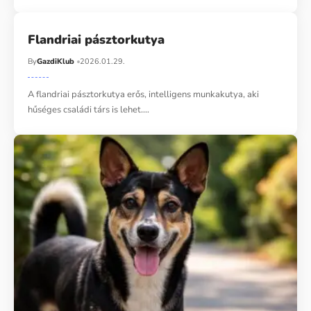
Flandriai pásztorkutya
By
GazdiKlub
2026.01.29.
A flandriai pásztorkutya erős, intelligens munkakutya, aki
hűséges családi társ is lehet.…