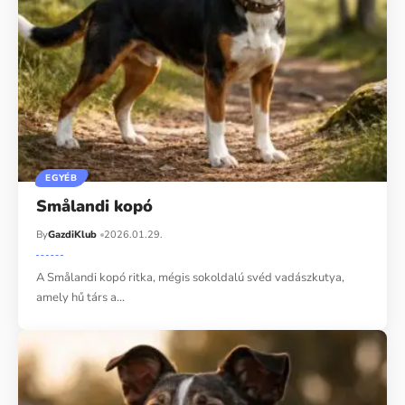
EGYÉB
Smålandi kopó
By
GazdiKlub
2026.01.29.
A Smålandi kopó ritka, mégis sokoldalú svéd vadászkutya,
amely hű társ a…