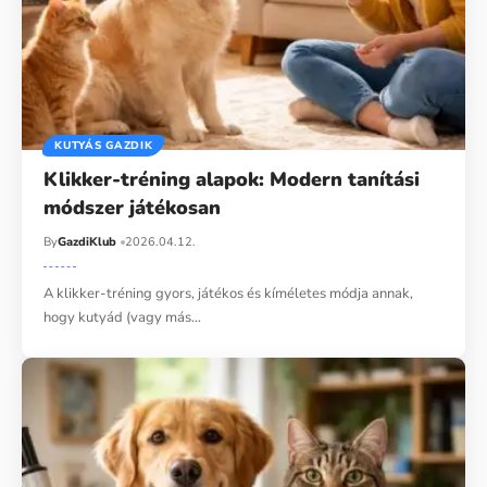
KUTYÁS GAZDIK
Klikker-tréning alapok: Modern tanítási
módszer játékosan
By
GazdiKlub
2026.04.12.
A klikker-tréning gyors, játékos és kíméletes módja annak,
hogy kutyád (vagy más…