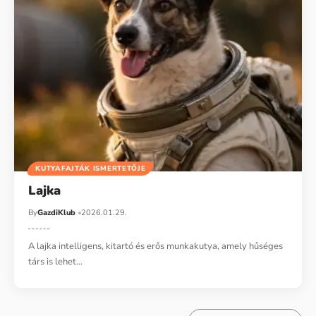
KUTYAFAJTÁK ISMERTETŐJE
Lajka
By
GazdiKlub
2026.01.29.
A lajka intelligens, kitartó és erős munkakutya, amely hűséges
társ is lehet…