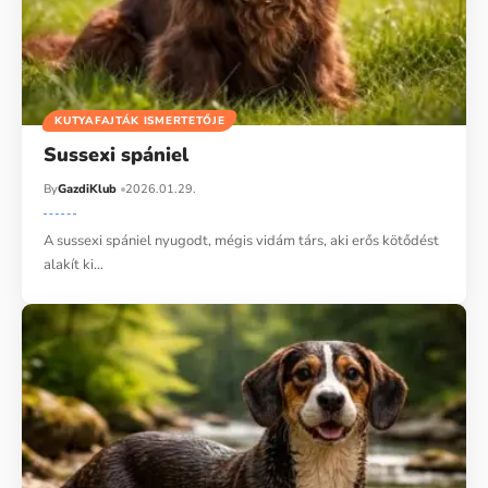
KUTYAFAJTÁK ISMERTETŐJE
Sussexi spániel
By
GazdiKlub
2026.01.29.
A sussexi spániel nyugodt, mégis vidám társ, aki erős kötődést
alakít ki…