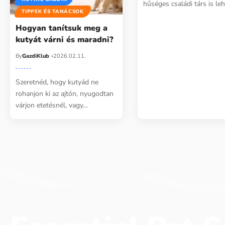
hűséges családi társ is le
TIPPEK ÉS TANÁCSOK
Hogyan tanítsuk meg a
kutyát várni és maradni?
By
GazdiKlub
2026.02.11.
Szeretnéd, hogy kutyád ne
rohanjon ki az ajtón, nyugodtan
várjon etetésnél, vagy…