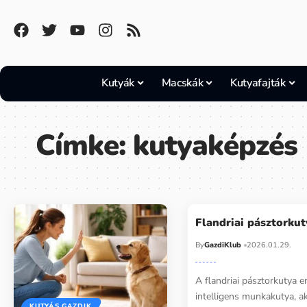
Kutyák
Macskák
Kutyafajták
Címke:
kutyaképzés
Flandriai pásztorkut
By
GazdiKlub
2026.01.29.
A flandriai pásztorkutya e
intelligens munkakutya, ak
KUTYÁS GAZDIK