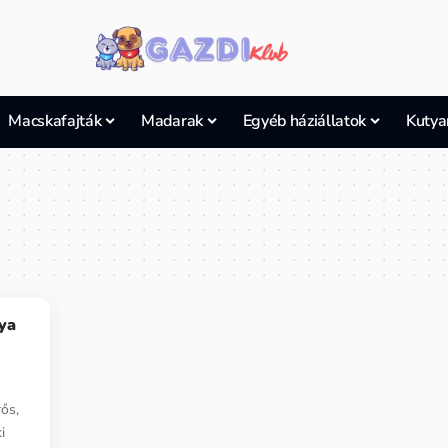
Macskafajták
Madarak
Egyéb háziállatok
Kutya
ya
rős,
i