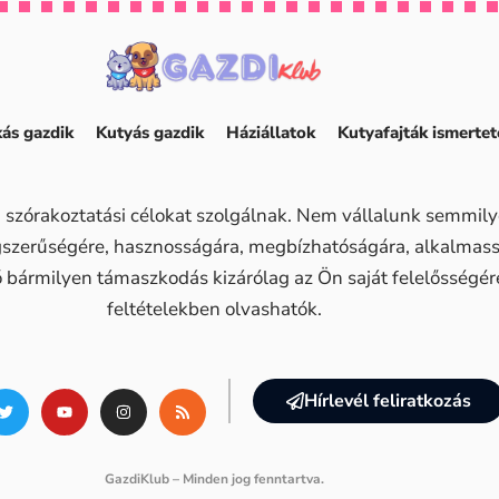
ás gazdik
Kutyás gazdik
Háziállatok
Kutyafajták ismertet
 szórakoztatási célokat szolgálnak. Nem vállalunk semmilye
ogszerűségére, hasznosságára, megbízhatóságára, alkalma
ő bármilyen támaszkodás kizárólag az Ön saját felelősségére 
feltételekben olvashatók.
Hírlevél feliratkozás
GazdiKlub – Minden jog fenntartva.