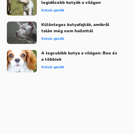
legidősebb kutyák a világon
Kutyás gazdik
Különleges kutyafajták, amikről
talán még nem hallottál
Kutyás gazdik
A legcukibb kutya a világon: Boo és
a többiek
Kutyás gazdik