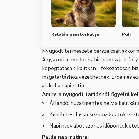
Katalán pásztorkutya
Puli
Nyugodt természete persze csak akkor ma
A gyakori átrendezés, hirtelen zajok, fo
kopogtatása a kalitkán – fokozatosan biz
magatartáshoz vezethetnek. Érdemes ezér
alakul a napi rutin.
Amire a nyugodt tartásnál figyelni kel
Állandó, huzatmentes hely a kalitkán
Kíméletes, lassú kézmozdulatok eteté
Napi nagyjából azonos időpontok eteté
Példa napi rutinra: