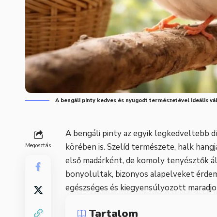
A bengáli pinty kedves és nyugodt természetével ideális vá
A bengáli pinty az egyik legkedveltebb 
körében is. Szelíd természete, halk hangj
Megosztás
első madárként, de komoly tenyésztők áll
bonyolultak, bizonyos alapelveket érdem
egészséges és kiegyensúlyozott maradjo
Tartalom