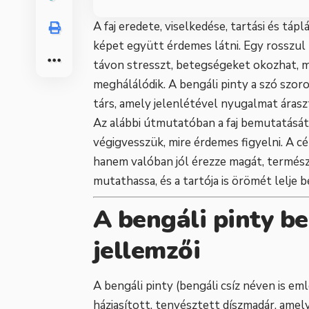
A faj eredete, viselkedése, tartási és tá
képet együtt érdemes látni. Egy rosszul
távon stresszt, betegségeket okozhat, 
meghálálódik. A bengáli pinty a szó szor
társ, amely jelenlétével nyugalmat árasz
Az alábbi útmutatóban a faj bemutatását
végigvesszük, mire érdemes figyelni. A cé
hanem valóban jól érezze magát, termés
mutathassa, és a tartója is örömét lelje 
A bengáli pinty b
jellemzői
A bengáli pinty (bengáli csíz néven is e
háziasított, tenyésztett díszmadár, amely