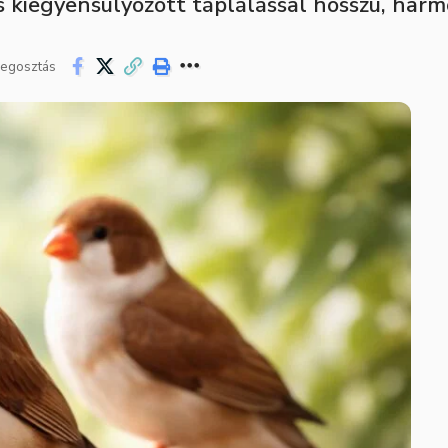
és kiegyensúlyozott táplálással hosszú, har
egosztás