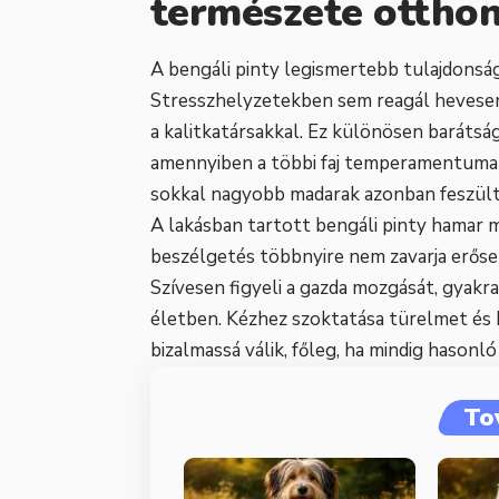
természete ottho
A bengáli pinty legismertebb tulajdonság
Stresszhelyzetekben sem reagál hevesen, 
a kalitkatársakkal. Ez különösen baráts
amennyiben a többi faj temperamentuma és
sokkal nagyobb madarak azonban feszült
A lakásban tartott bengáli pinty hamar me
beszélgetés többnyire nem zavarja erősen
Szívesen figyeli a gazda mozgását, gyakra
életben. Kézhez szoktatása türelmet és
bizalmassá válik, főleg, ha mindig hasonl
To