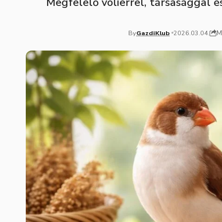
Megfelelő volierrel, társasággal 
M
By
GazdiKlub
2026.03.04.