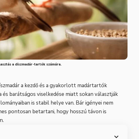
lasztás a díszmadár-tartók számára.
díszmadár a kezdő és a gyakorlott madártartók
a és barátságos viselkedése miatt sokan választják
ományaiban is stabil helye van. Bár igényei nem
es pontosan betartani, hogy hosszú távon is
n.