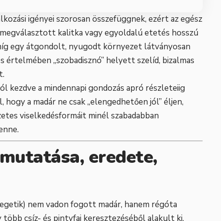
plálkozási igényei szorosan összefüggnek, ezért az egész
 megválasztott kalitka vagy egyoldalú etetés hosszú
míg egy átgondolt, nyugodt környezet látványosan
os értelmében „szobadisznó” helyett szelíd, bizalmas
t.
ól kezdve a mindennapi gondozás apró részleteiig
l, hogy a madár ne csak „elengedhetően jól” éljen,
zetes viselkedésformáit minél szabadabban
benne.
emutatása, eredete,
mlegetik) nem vadon fogott madár, hanem régóta
 több csíz- és pintyfaj keresztezéséből alakult ki.