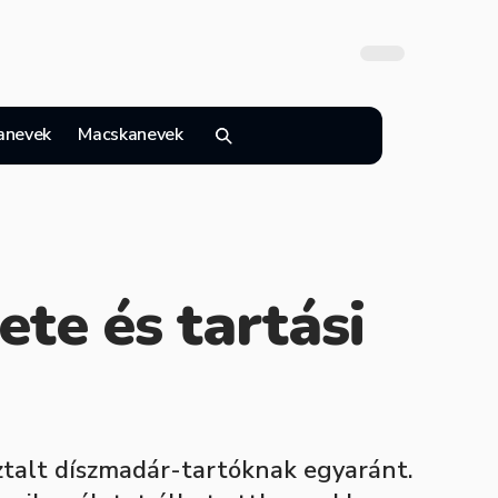
anevek
Macskanevek
te és tartási
sztalt díszmadár-tartóknak egyaránt.