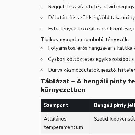
Reggel: friss víz, etetés, rövid megfigy
Délután: friss zöldség/zöld takarmány
Este: fények fokozatos csökkentése, 
Tipikus nyugalomromboló tényezők:
Folyamatos, erős hangzavar a kalitka
Gyakori költöztetés egyik szobából a
Durva kézmozdulatok, ijesztő, hirtele
Táblázat – A bengáli pinty
környezetben
Szempont
Bengáli pinty je
Általános
Szelíd, kiegyensú
temperamentum