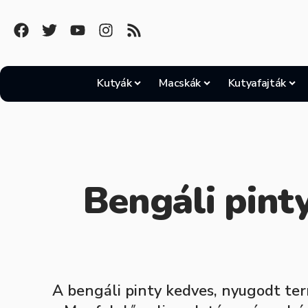
Kutyák
Macskák
Kutyafajták
Bengáli pint
A bengáli pinty kedves, nyugodt ter