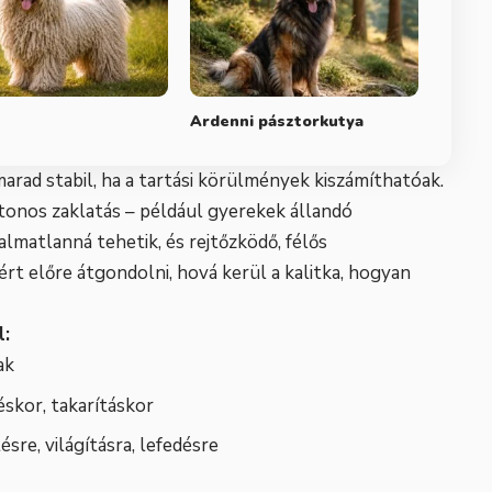
Ardenni pásztorkutya
rad stabil, ha a tartási körülmények kiszámíthatóak.
lytonos zaklatás – például gyerekek állandó
almatlanná tehetik, és rejtőzködő, félős
t előre átgondolni, hová kerül a kalitka, hogyan
l:
ak
skor, takarításkor
sre, világításra, lefedésre