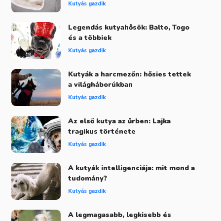
Kutyás gazdik
Legendás kutyahősök: Balto, Togo
és a többiek
Kutyás gazdik
Kutyák a harcmezőn: hősies tettek
a világháborúkban
Kutyás gazdik
Az első kutya az űrben: Lajka
tragikus története
Kutyás gazdik
A kutyák intelligenciája: mit mond a
tudomány?
Kutyás gazdik
A legmagasabb, legkisebb és