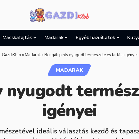
Macskafajták
Madarak
Egyéb háziállatok
Kuty
GazdiKlub
»
Madarak
»
Bengáli pinty nyugodt természete és tartási igényei
MADARAK
y nyugodt természe
igényei
mészetével ideális választás kezdő és tapa