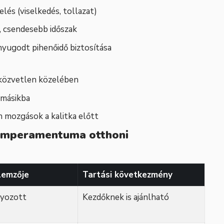
elés (viselkedés, tollazat)
, csendesebb időszak
nyugodt pihenőidő biztosítása
 közvetlen közelében
 másikba
n mozgások a kalitka előtt
 temperamentuma otthoni
llemzője
Tartási következmény
lyozott
Kezdőknek is ajánlható