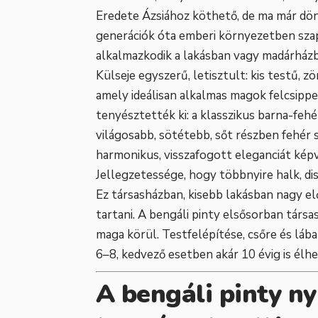
Eredete Ázsiához köthető, de ma már dö
generációk óta emberi környezetben szapo
alkalmazkodik a lakásban vagy madárházb
Külseje egyszerű, letisztult: kis testű, z
amely ideálisan alkalmas magok felcsippe
tenyésztették ki: a klasszikus barna-feh
világosabb, sötétebb, sőt részben fehér
harmonikus, visszafogott eleganciát képv
Jellegzetessége, hogy többnyire halk, d
Ez társasházban, kisebb lakásban nagy e
tartani. A bengáli pinty elsősorban társas 
maga körül. Testfelépítése, csőre és lába
6–8, kedvező esetben akár 10 évig is élhe
A bengáli pinty ny