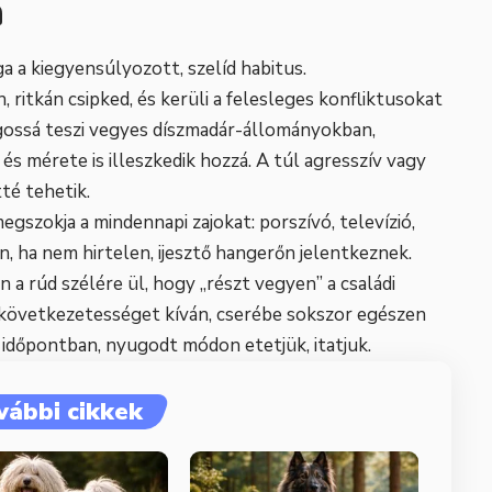
n
a a kiegyensúlyozott, szelíd habitus.
ritkán csipked, és kerüli a felesleges konfliktusokat
ágossá teszi vegyes díszmadár-állományokban,
 mérete is illeszkedik hozzá. A túl agresszív vagy
té tehetik.
gszokja a mindennapi zajokat: porszívó, televízió,
, ha nem hirtelen, ijesztő hangerőn jelentkeznek.
n a rúd szélére ül, hogy „részt vegyen” a családi
 következetességet kíván, cserébe sokszor egészen
ó időpontban, nyugodt módon etetjük, itatjuk.
vábbi cikkek