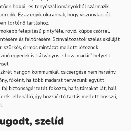
ntően hobbi- és tenyészállományokból származik,
rodik. Ez az egyik oka annak, hogy viszonylag jól
an történő tartáshoz.
ömökebb felépítésű pintyféle, rövid, kúpos csőrrel,
ntésére és feltörésére. Színváltozatok széles skáláját
ér, szürkés, cirmos mintázat mellett léteznek
 színű egyedek is. Látványos „show-madár” helyett
isel.
iszkrét hangon kommunikál, csicsergése nem harsány.
lőny, főként, ha több madarat tervezünk együtt
faj: biztonságérzetét fokozza, ha fajtársakat lát, hall
 erős, ellenálló, így hozzáértő tartás mellett hosszú,
t.
ugodt, szelíd