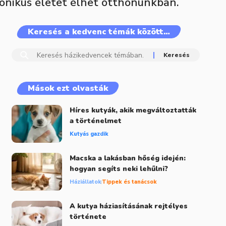
monikus életet élhet otthonunkban.
Keresés a kedvenc témák között…
Mások ezt olvasták
Híres kutyák, akik megváltoztatták
a történelmet
Kutyás gazdik
Macska a lakásban hőség idején:
hogyan segíts neki lehűlni?
Háziállatok
Tippek és tanácsok
A kutya háziasításának rejtélyes
története