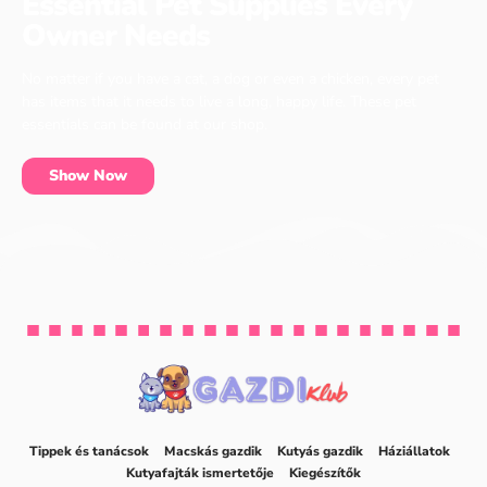
Essential Pet Supplies Every
Owner Needs
No matter if you have a cat, a dog or even a chicken, every pet
has items that it needs to live a long, happy life. These pet
essentials can be found at our shop.
Show Now
Tippek és tanácsok
Macskás gazdik
Kutyás gazdik
Háziállatok
Kutyafajták ismertetője
Kiegészítők