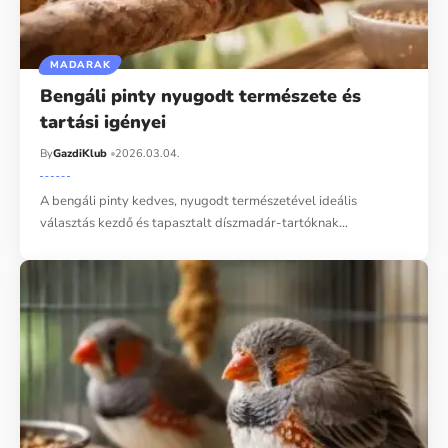
MADARAK
Bengáli pinty nyugodt természete és
tartási igényei
By
GazdiKlub
2026.03.04.
A bengáli pinty kedves, nyugodt természetével ideális
választás kezdő és tapasztalt díszmadár-tartóknak…