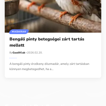
MADARAK
Bengáli pinty betegségei zárt tartás
mellett
By
GazdiKlub
2026.02.20.
A bengáli pinty érzékeny díszmadár, amely zárt tartásban
könnyen megbetegedhet, ha a…