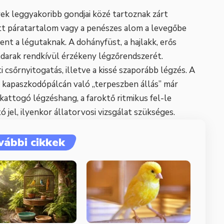
ek leggyakoribb gondjai közé tartoznak zárt
ott páratartalom vagy a penészes alom a levegőbe
ent a légutaknak. A dohányfüst, a hajlakk, erős
 madarak rendkívül érzékeny légzőrendszerét.
 csőrnyitogatás, illetve a kissé szaporább légzés. A
a kapaszkodópálcán való „terpeszben állás” már
, kattogó légzéshang, a faroktő ritmikus fel-le
el, ilyenkor állatorvosi vizsgálat szükséges.
vábbi cikkek