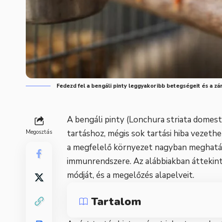
Fedezd fel a bengáli pinty leggyakoribb betegségeit és a z
A bengáli pinty (Lonchura striata domesti
tartáshoz, mégis sok tartási hiba vezeth
Megosztás
a megfelelő környezet nagyban meghatár
immunrendszere. Az alábbiakban áttekint
módját, és a megelőzés alapelveit.
Tartalom