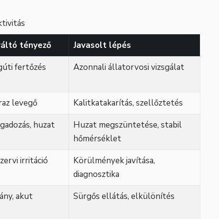
tivitás
áltó tényező
Javasolt lépés
úti fertőzés
Azonnali állatorvosi vizsgálat
raz levegő
Kalitkatakarítás, szellőztetés
gadozás, huzat
Huzat megszüntetése, stabil
hőmérséklet
ervi irritáció
Körülmények javítása,
diagnosztika
ány, akut
Sürgős ellátás, elkülönítés