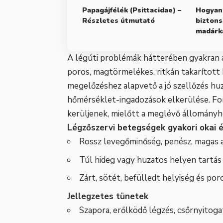
Papagájfélék (Psittacidae) –
Hogyan 
Részletes útmutató
biztons
madárka
A légúti problémák hátterében gyakran á
poros, magtörmelékes, ritkán takarított 
megelőzéshez alapvető a jó szellőzés huza
hőmérséklet-ingadozások elkerülése. Fon
kerüljenek, mielőtt a meglévő állományh
Légzőszervi betegségek gyakori okai és
Rossz levegőminőség, penész, magas 
Túl hideg vagy huzatos helyen tartás
Zárt, sötét, befülledt helyiség és po
Jellegzetes tünetek
Szapora, erőlködő légzés, csőrnyitoga