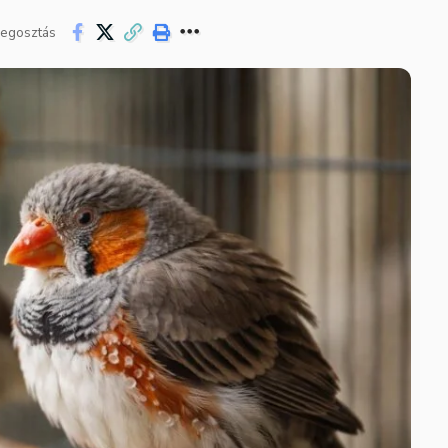
egosztás