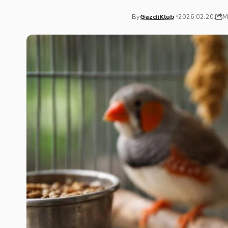
M
By
GazdiKlub
2026.02.20.