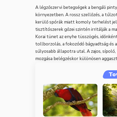
A légzőszervi betegségek a bengáli pinty
környezetben. A rossz szellőzés, a túlz
kerülő spórák miatt komoly terhelést jel
tisztítószerek gőzei szintén irritálják a
Korai tünet az enyhe tüsszögés, időnkénti
tollborzolás, a fokozódó bágyadtság és 
súlyosabb állapotra utal. A zajos, sípoló
mozgása belégzéskor különösen aggasztó j
To