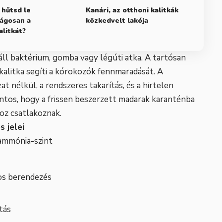
hűtsd le
Kanári, az otthoni kalitkák
ágosan a
közkedvelt lakója
litkát?
ll baktérium, gomba vagy légúti atka. A tartósan
kalitka segíti a kórokozók fennmaradását. A
t nélkül, a rendszeres takarítás, és a hirtelen
tos, hogy a frissen beszerzett madarak karanténba
oz csatlakoznak.
 jelei
ammónia-szint
ros berendezés
tás