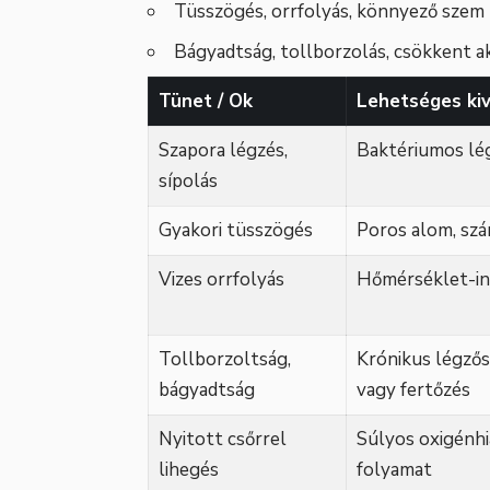
Tüsszögés, orrfolyás, könnyező szem
Bágyadtság, tollborzolás, csökkent ak
Tünet / Ok
Lehetséges kiv
Szapora légzés,
Baktériumos lég
sípolás
Gyakori tüsszögés
Poros alom, szá
Vizes orrfolyás
Hőmérséklet-in
Tollborzoltság,
Krónikus légzősz
bágyadtság
vagy fertőzés
Nyitott csőrrel
Súlyos oxigénhi
lihegés
folyamat