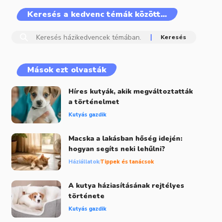
Keresés a kedvenc témák között…
Mások ezt olvasták
Híres kutyák, akik megváltoztatták
a történelmet
Kutyás gazdik
Macska a lakásban hőség idején:
hogyan segíts neki lehűlni?
Háziállatok
Tippek és tanácsok
A kutya háziasításának rejtélyes
története
Kutyás gazdik