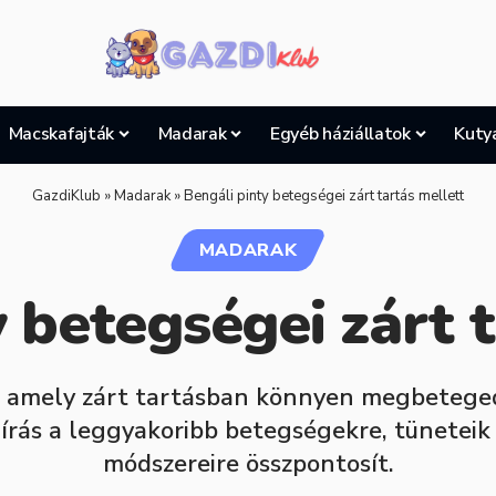
Macskafajták
Madarak
Egyéb háziállatok
Kuty
GazdiKlub
»
Madarak
»
Bengáli pinty betegségei zárt tartás mellett
MADARAK
 betegségei zárt 
, amely zárt tartásban könnyen megbetegedhe
írás a leggyakoribb betegségekre, tüneteik 
módszereire összpontosít.