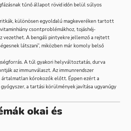
fázásnak tűnő állapot rövid időn belül súlyos
ritkák, különösen egyoldalú magkeveréken tartott
 vitaminhiány csontproblémákhoz, tojáshéj-
vezethet. A bengáli pintyekre jellemző a rejtett
zségesnek látszani”, miközben már komoly belső
gségforrás. A túl gyakori helyváltoztatás, durva
rontják az immunválaszt. Az immunrendszer
 ártalmatlan kórokozók előtt. Éppen ezért a
gyógyszer, a tartási körülmények javítása ugyanúgy
émák okai és