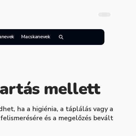
anevek
Macskanevek
tartás mellett
t, ha a higiénia, a táplálás vagy a
felismerésére és a megelőzés bevált