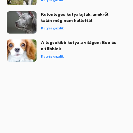
Kutyás gazdik
Különleges kutyafajták, amikről
talán még nem hallottál
Kutyás gazdik
A legcukibb kutya a világon: Boo és
a többiek
Kutyás gazdik