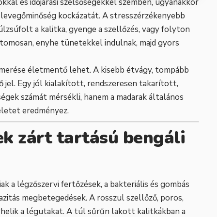
ókkal és időjárási szélsőségekkel szemben, ugyanakkor
sz levegőminőség kockázatát. A stresszérzékenyebb
súfolt a kalitka, gyenge a szellőzés, vagy folyton
ttomosan, enyhe tünetekkel indulnak, majd gyors
ismerése életmentő lehet. A kisebb étvágy, tompább
 jel. Egy jól kialakított, rendszeresen takarított,
égek számát mérsékli, hanem a madarak általános
b életet eredményez.
k zárt tartású bengáli
ak a légzőszervi fertőzések, a bakteriális és gombás
azitás megbetegedések. A rosszul szellőző, poros,
elik a légutakat. A túl sűrűn lakott kalitkákban a