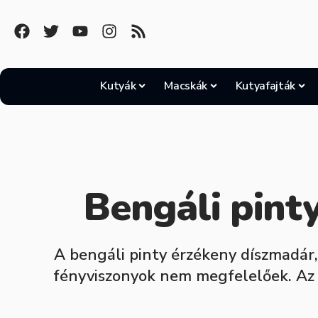
Kutyák
Macskák
Kutyafajták
Bengáli pinty
A bengáli pinty érzékeny díszmadár
fényviszonyok nem megfelelőek. Az 