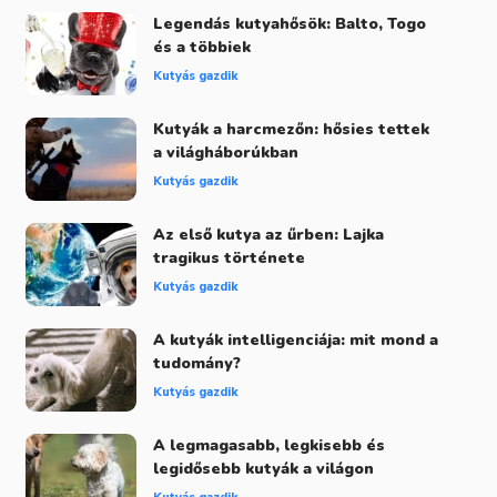
Legendás kutyahősök: Balto, Togo
és a többiek
Kutyás gazdik
Kutyák a harcmezőn: hősies tettek
a világháborúkban
Kutyás gazdik
Az első kutya az űrben: Lajka
tragikus története
Kutyás gazdik
A kutyák intelligenciája: mit mond a
tudomány?
Kutyás gazdik
A legmagasabb, legkisebb és
legidősebb kutyák a világon