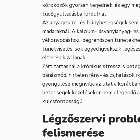
kórokozók gyorsan terjednek, és egy meg
tüdőgyulladásba fordulhat.
Az anyagcsere- és hiánybetegségek sem 
madaraknál. A kalcium-, ásványianyag- és
vékonyodáshoz, idegrendszeri tünetekhez 
tünetviselés: sok egyed igyekszik „egés
eltérések zajlanak.
Zárt tartásnál a krónikus stressz is bete
bánásmód, hirtelen fény- és zajhatások 
gyengülése megnyitja az utat a korábban
betegségek kezelésekor nem elegendő a 
kulcsfontosságú.
Légzőszervi probl
felismerése