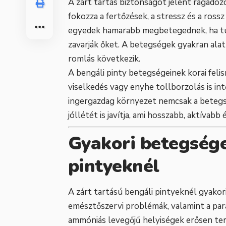
A zárt tartás biztonságot jelent ragadoz
fokozza a fertőzések, a stressz és a ros
egyedek hamarabb megbetegednek, ha túlz
zavarják őket. A betegségek gyakran ala
romlás következik.
A bengáli pinty betegségeinek korai fel
viselkedés vagy enyhe tollborzolás is intő
ingergazdag környezet nemcsak a betegs
jóllétét is javítja, ami hosszabb, aktívab
Gyakori betegsége
pintyeknél
A zárt tartású bengáli pintyeknél gyakori
emésztőszervi problémák, valamint a par
ammóniás levegőjű helyiségek erősen terh