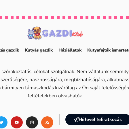
ás gazdik
Kutyás gazdik
Háziállatok
Kutyafajták ismertet
 szórakoztatási célokat szolgálnak. Nem vállalunk semmilye
ogszerűségére, hasznosságára, megbízhatóságára, alkalma
ő bármilyen támaszkodás kizárólag az Ön saját felelősségére 
feltételekben olvashatók.
Hírlevél feliratkozás