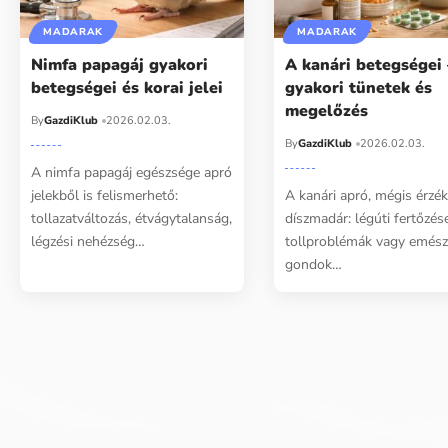
MADARAK
MADARAK
Nimfa papagáj gyakori
A kanári betegségei 
betegségei és korai jelei
gyakori tünetek és
megelőzés
By
GazdiKlub
2026.02.03.
By
GazdiKlub
2026.02.03.
A nimfa papagáj egészsége apró
jelekből is felismerhető:
A kanári apró, mégis érzé
tollazatváltozás, étvágytalanság,
díszmadár: légúti fertőzés
légzési nehézség…
tollproblémák vagy emész
gondok…