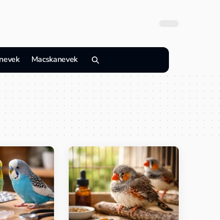
nevek
Macskanevek