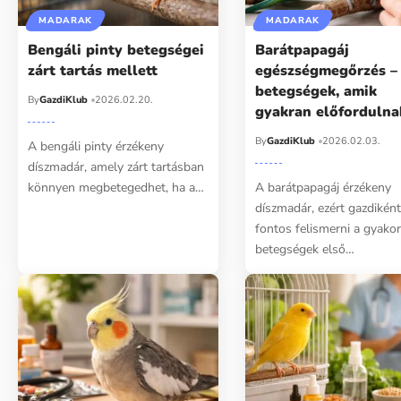
MADARAK
MADARAK
Bengáli pinty betegségei
Barátpapagáj
zárt tartás mellett
egészségmegőrzés –
betegségek, amik
By
GazdiKlub
2026.02.20.
gyakran előfordulna
By
GazdiKlub
2026.02.03.
A bengáli pinty érzékeny
díszmadár, amely zárt tartásban
könnyen megbetegedhet, ha a…
A barátpapagáj érzékeny
díszmadár, ezért gazdikén
fontos felismerni a gyakor
betegségek első…