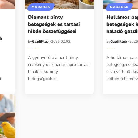
MADARAK
MADARAK
Diamant pinty
Hullámos pa
betegségek és tartási
betegségek 
hibák összefüggései
haladó gazd
k
By
GazdiKlub
2026.02.03.
By
GazdiKlub
2026
A gyönyörű diamant pinty
A hullámos papa
érzékeny díszmadár: apró tartási
betegségei soks
t
hibák is komoly
észrevétlenül k
i
betegségekhez…
időben felismerv