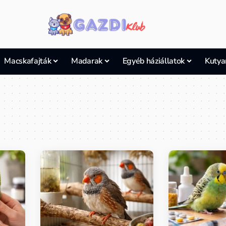
Macskafajták
Madarak
Egyéb háziállatok
Kutya