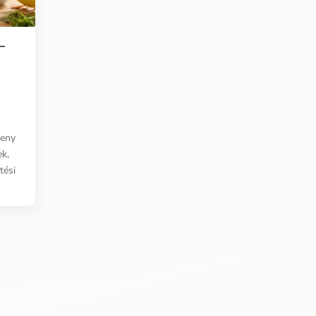
–
keny
ek,
tési