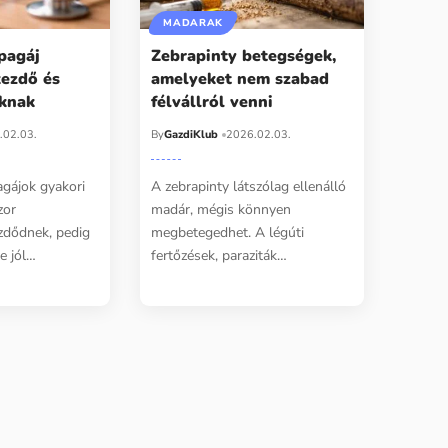
MADARAK
pagáj
Zebrapinty betegségek,
kezdő és
amelyeket nem szabad
iknak
félvállról venni
.02.03.
By
GazdiKlub
2026.02.03.
gájok gyakori
A zebrapinty látszólag ellenálló
zor
madár, mégis könnyen
ezdődnek, pedig
megbetegedhet. A légúti
e jól…
fertőzések, paraziták…