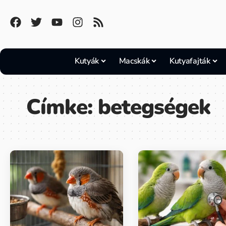
Kutyák
Macskák
Kutyafajták
Címke:
betegségek