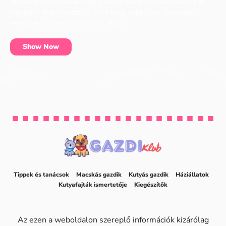
No matter if you have a cat, a dog or even a chicken, every pet
has items that it needs to live a long, happy life. These pet
essentials can be found at our shop.
Show Now
Tippek és tanácsok
Macskás gazdik
Kutyás gazdik
Háziállatok
Kutyafajták ismertetője
Kiegészítők
Az ezen a weboldalon szereplő információk kizárólag