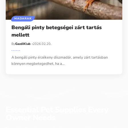
MADARAK
Bengáli pinty betegségei zárt tartás
mellett
By
GazdiKlub
2026.02.20.
A bengáli pinty érzékeny díszmadár, amely zárt tartásban
könnyen megbetegedhet, ha a…
Essential Pet Supplies Every
Owner Needs