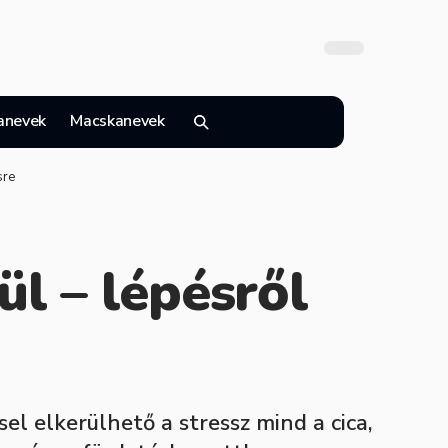
anevek
Macskanevek
sre
ül – lépésről
l elkerülhető a stressz mind a cica,