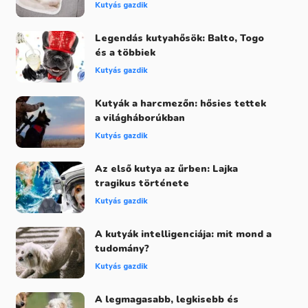
Kutyás gazdik
Legendás kutyahősök: Balto, Togo
és a többiek
Kutyás gazdik
Kutyák a harcmezőn: hősies tettek
a világháborúkban
Kutyás gazdik
Az első kutya az űrben: Lajka
tragikus története
Kutyás gazdik
A kutyák intelligenciája: mit mond a
tudomány?
Kutyás gazdik
A legmagasabb, legkisebb és