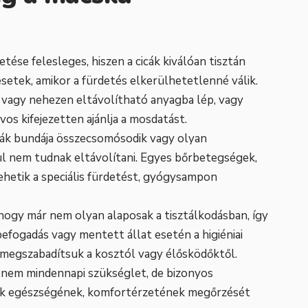
ése felesleges, hiszen a cicák kiválóan tisztán
etek, amikor a fürdetés elkerülhetetlenné válik.
 vagy nehezen eltávolítható anyagba lép, vagy
os kifejezetten ajánlja a mosdatást.
kák bundája összecsomósodik vagy olyan
l nem tudnak eltávolítani. Egyes bőrbetegségek,
tehetik a speciális fürdetést, gyógysampon
, hogy már nem olyan alaposak a tisztálkodásban, így
befogadás vagy mentett állat esetén a higiéniai
megszabadítsuk a kosztól vagy élősködőktől.
s nem mindennapi szükséglet, de bizonyos
ánk egészségének, komfortérzetének megőrzését