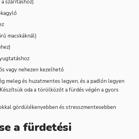
 a szárításhoz)
ókagyló
ez
őrű macskáknál)
mhez)
nyugtatáshoz
ulós vagy nehezen kezelhető
ég meleg és huzatmentes legyen, és a padlón legyen
. Készítsük oda a törölközőt a fürdés végén a gyors
 sokkal gördülékenyebben és stresszmentesebben
se a fürdetési