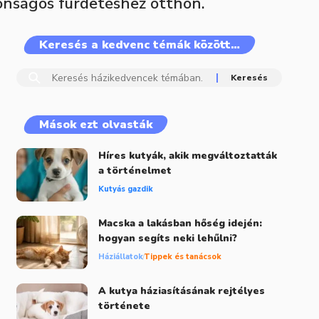
tonságos fürdetéshez otthon.
Keresés a kedvenc témák között…
Mások ezt olvasták
Híres kutyák, akik megváltoztatták
a történelmet
Kutyás gazdik
Macska a lakásban hőség idején:
hogyan segíts neki lehűlni?
Háziállatok
Tippek és tanácsok
A kutya háziasításának rejtélyes
története