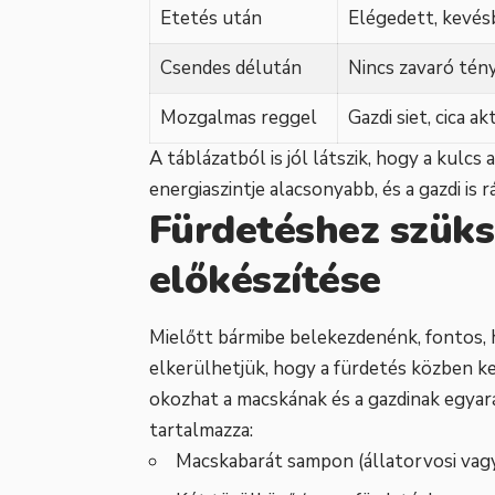
Etetés után
Elégedett, kevés
Csendes délután
Nincs zavaró tén
Mozgalmas reggel
Gazdi siet, cica ak
A táblázatból is jól látszik, hogy a kulc
energiaszintje alacsonyabb, és a gazdi is r
Fürdetéshez szük
előkészítése
Mielőtt bármibe belekezdenénk, fontos, 
elkerülhetjük, hogy a fürdetés közben ke
okozhat a macskának és a gazdinak egyará
tartalmazza:
Macskabarát sampon (állatorvosi vagy