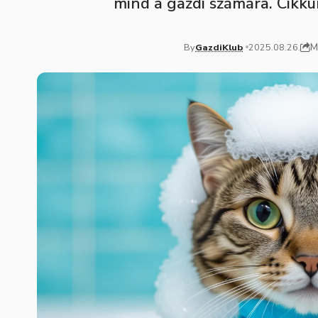
mind a gazdi számára. Cikkü
M
By
GazdiKlub
2025.08.26.