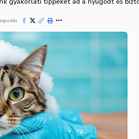
nk gyakorlati tippeket ad a nyugodt és biz
egosztás