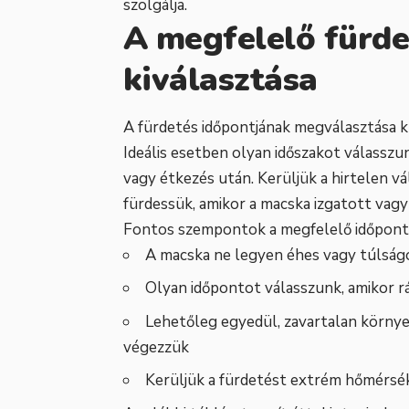
szolgálja.
A megfelelő fürde
kiválasztása
A fürdetés időpontjának megválasztása 
Ideális esetben olyan időszakot válasszu
vagy étkezés után. Kerüljük a hirtelen v
fürdessük, amikor a macska izgatott vagy 
Fontos szempontok a megfelelő időpont 
A macska ne legyen éhes vagy túlságo
Olyan időpontot válasszunk, amikor rá
Lehetőleg egyedül, zavartalan környe
végezzük
Kerüljük a fürdetést extrém hőmérsé