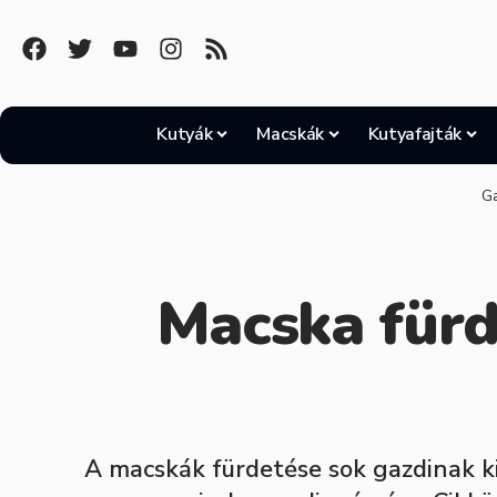
Kutyák
Macskák
Kutyafajták
Ga
Macska fürde
A macskák fürdetése sok gazdinak ki