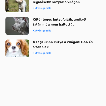
legidősebb kutyák a világon
Kutyás gazdik
Különleges kutyafajták, amikről
talán még nem hallottál
Kutyás gazdik
A legcukibb kutya a világon: Boo és
a többiek
Kutyás gazdik