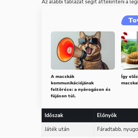
Az alábbi táblázat segít áttekinteni a l
To
A macskák
Így elő
kommunikációjának
macska
feltörése: a nyávogáson és
fújáson túl.
Időszak
Előnyök
Játék után
Fáradtabb, nyugo