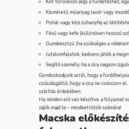
Két törölköző (egy a fürdetéshez, egy
Kisméretű műanyag lavór vagy mosd
Pohár vagy kézi zuhanyfej az öblítésh
Fésű vagy kefe (különösen hosszú sz
Gumikesztyű (ha szükséges a védele
Jutalomfalatok, kedvenc játék a meg
Segítő személy, ha a cica nagyon izg
Gondoskodjunk arról, hogy a fürdőhelyis
csúszásgátló, hogy a cica ne csússzon el
szárítás érdekében.
Ha minden elő van készítve, a folyamat
zajlik majd le – mindkettőtök számára!
Macska előkészíté