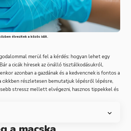
özben élvezitek a közös időt.
odalommal merül fel a kérdés: hogyan lehet egy
r a cicák híresek az önálló tisztálkodásukról,
yenkor azonban a gazdának és a kedvencnek is fontos a
 cikkben részletesen bemutatjuk lépésről lépésre,
sebb stressz mellett elvégezni, hasznos tippekkel és
ég a macska