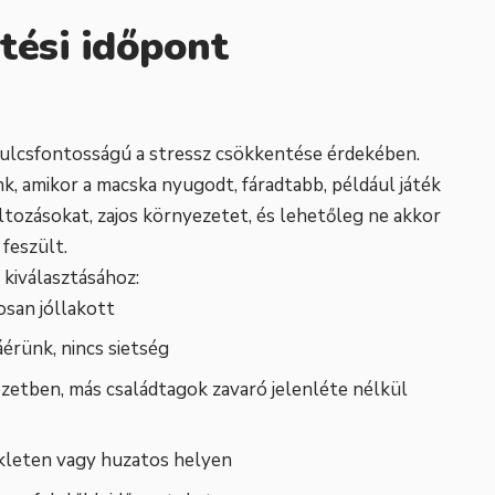
tési időpont
kulcsfontosságú a stressz csökkentése érdekében.
nk, amikor a macska nyugodt, fáradtabb, például játék
áltozásokat, zajos környezetet, és lehetőleg ne akkor
feszült.
kiválasztásához:
san jóllakott
érünk, nincs sietség
zetben, más családtagok zavaró jelenléte nélkül
kleten vagy huzatos helyen