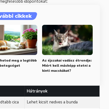
egmegfelelőbb időpontokat:
vábbi cikkek
zheted meg a legtöbb
Az éjszakai vadász étrendje:
betegséget
Miért kell másképp etetni a
kinti macskákat?
Hátrányok
dtabb cica
Lehet kicsit nedves a bunda