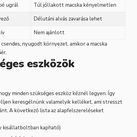
bé ugrál
Túl jóllakott macska kényelmetlen
yező
Délutáni alvás zavarása lehet
tív
Nem ajánlott
s a csendes, nyugodt környezet, amikor a macska
áér.
séges eszközök
hogy minden szükséges eszköz kéznél legyen. Így
lljen keresgélnünk valamelyik kelléket, ami stresszt
nt. A következő lista az alapfelszereléseket
 kisállatboltban kapható)