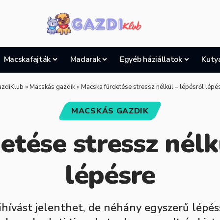
Macskafajták
Madarak
Egyéb háziállatok
Kuty
zdiKlub
»
Macskás gazdik
»
Macska fürdetése stressz nélkül – lépésről lépé
MACSKÁS GAZDIK
tése stressz nélk
lépésre
hívást jelenthet, de néhány egyszerű lépésse