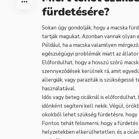
fürdetésére?
Sokan úgy gondolják, hogy a macska fürdet
tartják magukat. Azonban vannak olyan es
Például, ha a macska valamilyen mérgező
egészségügyi problémák miatt az állatorv
Előfordulhat, hogy a hosszú szőrű macs
szennyeződések kerülnek rá, amit egyedü
allergiák, vagy paraziták is szükségessé 
használatával.
Idős vagy beteg cicáknál is előfordulhat
időnként segíteni kell nekik. Végül, örök
okokból lehet szükség fürdetésre, hogy 
Fontos tehát felismerni, hogy a fürdeté
helyzetekben elkerülhetetlen, és a cic