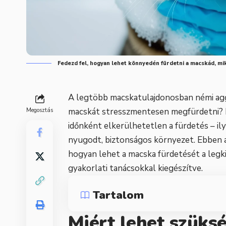
Fedezd fel, hogyan lehet könnyedén fürdetni a macskád, mik
A legtöbb macskatulajdonosban némi agg
macskát stresszmentesen megfürdetni? Bá
Megosztás
időnként elkerülhetetlen a fürdetés – il
nyugodt, biztonságos környezet. Ebben a
hogyan lehet a macska fürdetését a legki
gyakorlati tanácsokkal kiegészítve.
Tartalom
Miért lehet szüks