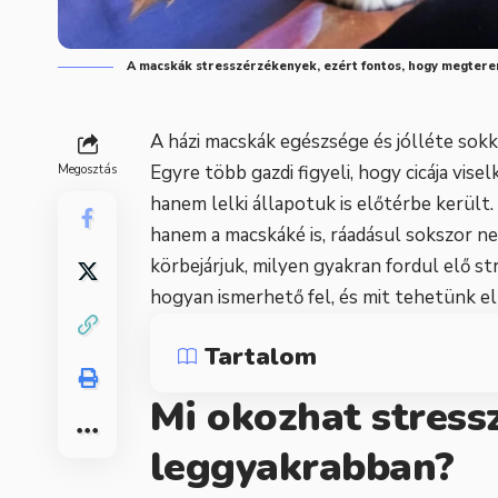
A macskák stresszérzékenyek, ezért fontos, hogy megtere
A házi macskák egészsége és jólléte sokk
Egyre több gazdi figyeli, hogy cicája vis
Megosztás
hanem lelki állapotuk is előtérbe került
hanem a macskáké is, ráadásul sokszor ne
körbejárjuk, milyen gyakran fordul elő st
hogyan ismerhető fel, és mit tehetünk e
Tartalom
Mi okozhat stress
leggyakrabban?