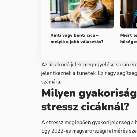
Kinti vagy benti cica –
Miért l
melyik a jobb választás?
hűséges
Az árulkodó jelek megfigyelése során ér
jelentkeznek a tünetek. Ez nagy segítség
számára.
Milyen gyakoriság
stressz cicáknál?
A stressz meglepően gyakori jelenség a há
Egy 2022-es magyarországi felmérés szer