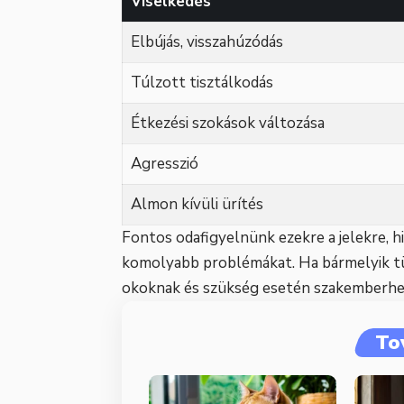
Viselkedés
Elbújás, visszahúzódás
Túlzott tisztálkodás
Étkezési szokások változása
Agresszió
Almon kívüli ürítés
Fontos odafigyelnünk ezekre a jelekre, hi
komolyabb problémákat. Ha bármelyik tün
okoknak és szükség esetén szakemberhez
To