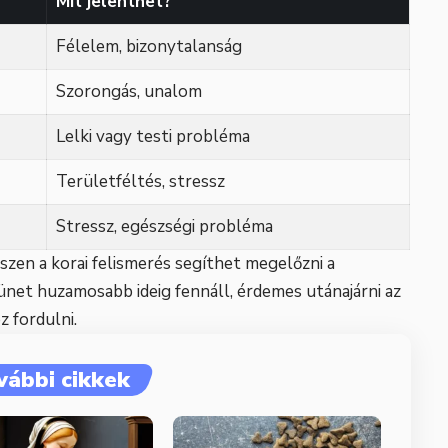
Mit jelenthet?
Félelem, bizonytalanság
Szorongás, unalom
Lelki vagy testi probléma
Területféltés, stressz
Stressz, egészségi probléma
szen a korai felismerés segíthet megelőzni a
et huzamosabb ideig fennáll, érdemes utánajárni az
 fordulni.
vábbi cikkek