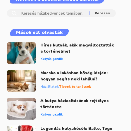
Mások ezt olvasták
Híres kutyák, akik megváltoztatták
a történelmet
Kutyás gazdik
Macska a lakásban hőség idején:
hogyan segíts neki lehűlni?
Háziállatok
Tippek és tanácsok
A kutya háziasításának rejtélyes
története
Kutyás gazdik
Legendás kutyahősök: Balto, Togo