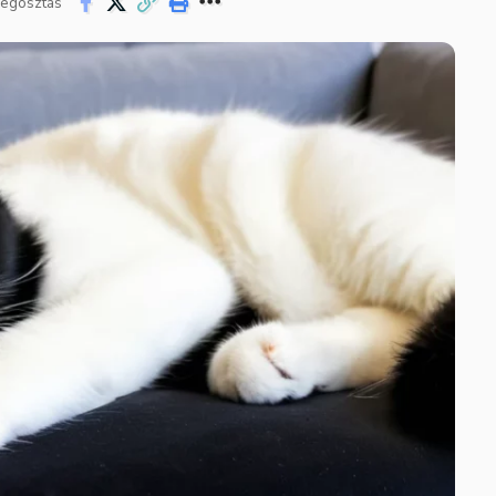
egosztás