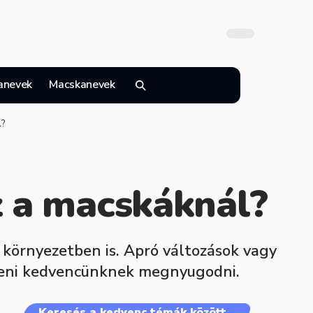
anevek
Macskanevek
l?
z a macskáknál?
 környezetben is. Apró változások vagy
egíteni kedvencünknek megnyugodni.
Keresés a kedvenc témák között…