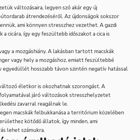
tük változásaira, legyen szó akár egy új
 bútordarab átrendezéséről. Az újdonságok sokszor
ennük, ami könnyen stresszhez vezethet. A gazdi
 a cicára, így egy feszültebb időszakot a cica is
 vagy a mozgáshiány. A lakásban tartott macskák
inger vagy hely a mozgáshoz, emiatt feszültebbé
gy egyedüllét hosszabb távon szintén negatív hatással
változó életkor is okozhatnak szorongást. A
 folyamatával járó változások stresszhelyzetet
kedési zavarral reagálnak le.
z idegen macskák felbukkanása a territórium közelében
erülethez kötődő állatok, így minden, ami
rás lehet számukra.