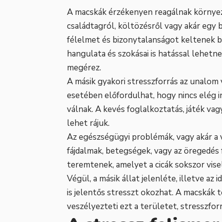
A macskák érzékenyen reagálnak környeze
családtagról, költözésről vagy akár egy
félelmet és bizonytalanságot keltenek b
hangulata és szokásai is hatással lehetnek
megérez.
A másik gyakori stresszforrás az unalom
esetében előfordulhat, hogy nincs elég 
válnak. A kevés foglalkoztatás, játék va
lehet rájuk.
Az egészségügyi problémák, vagy akár a 
fájdalmak, betegségek, vagy az öregedés
teremtenek, amelyet a cicák sokszor visel
Végül, a másik állat jelenléte, illetve a
is jelentős stresszt okozhat. A macskák t
veszélyezteti ezt a területet, stresszfor