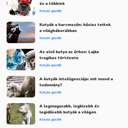
és a többiek
Kutyás gazdik
Kutyák a harcmezőn: hősies tettek
a világháborúkban
Kutyás gazdik
Az első kutya az űrben: Lajka
tragikus története
Kutyás gazdik
A kutyák intelligenciája: mit mond a
tudomány?
Kutyás gazdik
A legmagasabb, legkisebb és
legidősebb kutyák a világon
Kutyás gazdik