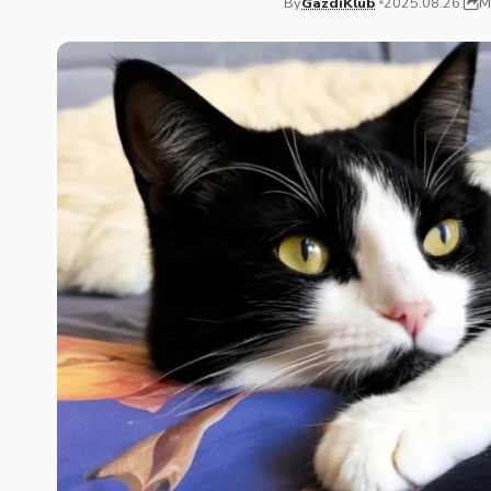
M
By
GazdiKlub
2025.08.26.