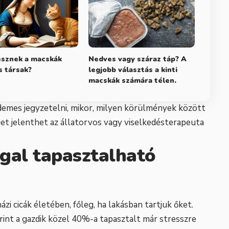
esznek a macskák
Nedves vagy száraz táp? A
 társak?
legjobb választás a kinti
macskák számára télen.
demes jegyzetelni, mikor, milyen körülmények között
et jelenthet az állatorvos vagy viselkedésterapeuta
gal tapasztalható
zi cicák életében, főleg, ha lakásban tartjuk őket.
int a gazdik közel 40%-a tapasztalt már stresszre