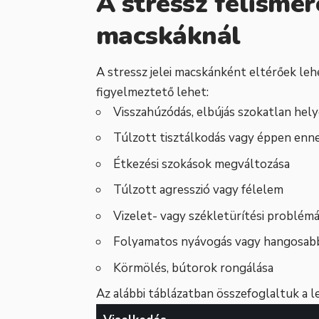
A stressz felismer
macskáknál
A stressz jelei macskánként eltérőek leh
figyelmeztető lehet:
Visszahúzódás, elbújás szokatlan hel
Túlzott tisztálkodás vagy éppen enne
Étkezési szokások megváltozása
Túlzott agresszió vagy félelem
Vizelet- vagy székletürítési problémá
Folyamatos nyávogás vagy hangosab
Körmölés, bútorok rongálása
Az alábbi táblázatban összefoglaltuk a l