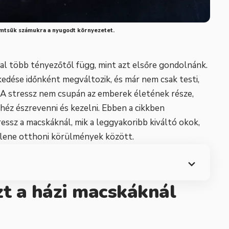
mtsük számukra a nyugodt környezetet.
al több tényezőtől függ, mint azt elsőre gondolnánk.
elkedése időnként megváltozik, és már nem csak testi,
. A stressz nem csupán az emberek életének része,
héz észrevenni és kezelni. Ebben a cikkben
ressz a macskáknál, mik a leggyakoribb kiváltó okok,
llene otthoni körülmények között.
zt a házi macskáknál