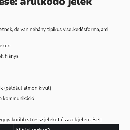
ése: árulkodó jelek
etnek, de van néhány tipikus viselkedésforma, ami
yeken
k hiánya
k (például almon kívül)
b kommunikáció
eggyakoribb stressz jeleket és azok jelentését: