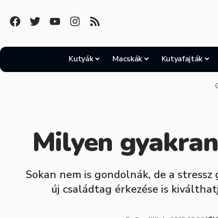
Kutyák
Macskák
Kutyafajták
Milyen gyakran
Sokan nem is gondolnák, de a stressz 
új családtag érkezése is kiváltha