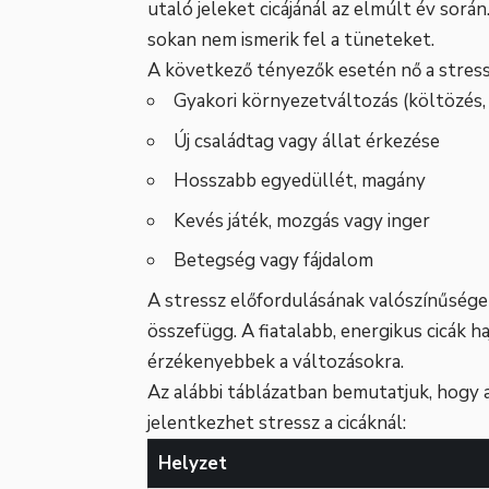
utaló jeleket cicájánál az elmúlt év sorá
sokan nem ismerik fel a tüneteket.
A következő tényezők esetén nő a stress
Gyakori környezetváltozás (költözés, f
Új családtag vagy állat érkezése
Hosszabb egyedüllét, magány
Kevés játék, mozgás vagy inger
Betegség vagy fájdalom
A stressz előfordulásának valószínűsége 
összefügg. A fiatalabb, energikus cicák 
érzékenyebbek a változásokra.
Az alábbi táblázatban bemutatjuk, hogy
jelentkezhet stressz a cicáknál:
Helyzet