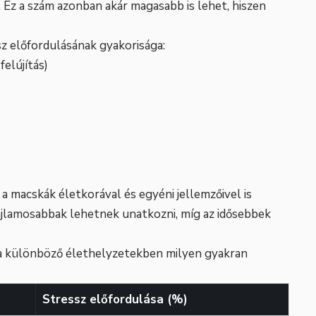
n. Ez a szám azonban akár magasabb is lehet, hiszen
z előfordulásának gyakorisága:
elújítás)
a macskák életkorával és egyéni jellemzőivel is
hajlamosabbak lehetnek unatkozni, míg az idősebbek
 a különböző élethelyzetekben milyen gyakran
Stressz előfordulása (%)