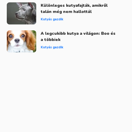
Különleges kutyafajták, amikről
talán még nem hallottál
Kutyás gazdik
A legcukibb kutya a világon: Boo és
a többiek
Kutyás gazdik