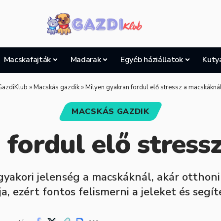
Macskafajták
Madarak
Egyéb háziállatok
Kuty
GazdiKlub
»
Macskás gazdik
»
Milyen gyakran fordul elő stressz a macskákná
MACSKÁS GAZDIK
 fordul elő stress
gyakori jelenség a macskáknál, akár otthoni
tja, ezért fontos felismerni a jeleket és s