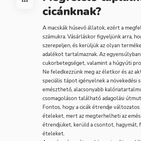
cicánknak?
A macskák húsevő állatok, ezért a megfe
számukra. Vásárláskor figyeljünk arra, ho
szerepeljen, és kerüljük az olyan termé
adalékot tartalmaznak. Az egyensúlyban 
cukorbetegséget, valamint a húgyúti pro
Ne feledkezzünk meg az életkor és az akt
speciális tápot igényelnek a növekedési
emészthető, alacsonyabb kalóriatartalmú 
csomagoláson található adagolási útmuta
Fontos, hogy a cicák étrendje változatos
ételeket, mert az megterhelheti az emés
étrendjüket, kerüld a csontot, hagymát, 
ételeket.