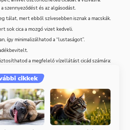
d a szennyeződést és az algásodást.
veg tálat, mert ebből szívesebben isznak a macskák.
rt sok cica a mozgó vizet kedveli.
n, így minimalizálhatod a “lustaságot”.
adékbevitelt.
biztosíthatod a megfelelő vízellátást cicád számára:
vábbi cikkek