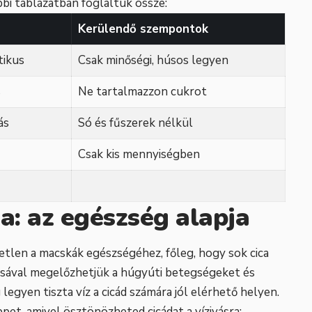
bi táblázatban foglaltuk össze:
Kerülendő szempontok
tikus
Csak minőségi, húsos legyen
s
Ne tartalmazzon cukrot
ás
Só és fűszerek nélkül
Csak kis mennyiségben
sa: az egészség alapja
tlen a macskák egészségéhez, főleg, hogy sok cica
ításával megelőzhetjük a húgyúti betegségeket és
egyen tiszta víz a cicád számára jól elérhető helyen.
et, amivel ösztönözheted cicádat a vízivásra: