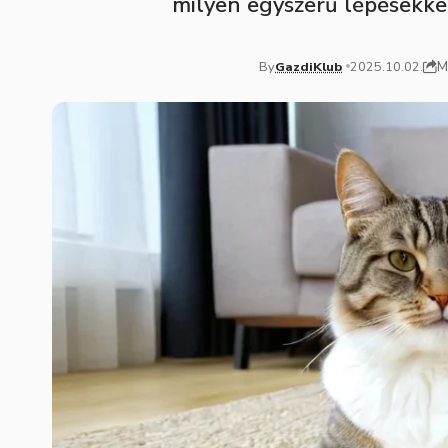
milyen egyszerű lépésekke
M
By
GazdiKlub
2025.10.02.