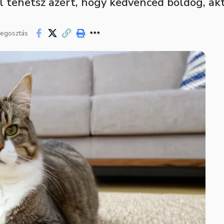
l tehetsz azért, hogy kedvenced boldog, akt
egosztás