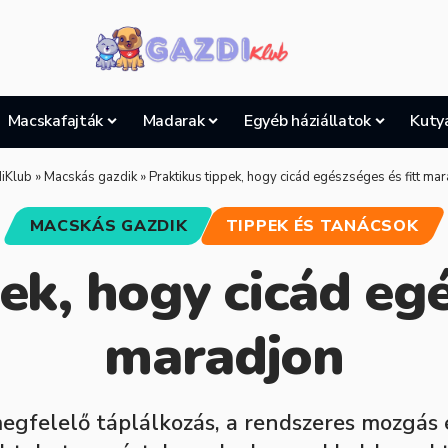
Macskafajták
Madarak
Egyéb háziállatok
Kuty
iKlub
»
Macskás gazdik
»
Praktikus tippek, hogy cicád egészséges és fitt ma
MACSKÁS GAZDIK
TIPPEK ÉS TANÁCSOK
ek, hogy cicád egé
maradjon
gfelelő táplálkozás, a rendszeres mozgás é