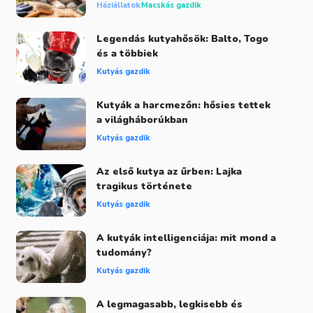
Háziállatok
Macskás gazdik
Legendás kutyahősök: Balto, Togo
és a többiek
Kutyás gazdik
Kutyák a harcmezőn: hősies tettek
a világháborúkban
Kutyás gazdik
Az első kutya az űrben: Lajka
tragikus története
Kutyás gazdik
A kutyák intelligenciája: mit mond a
tudomány?
Kutyás gazdik
A legmagasabb, legkisebb és