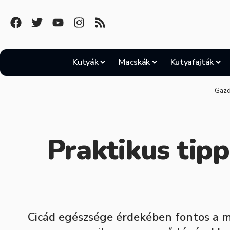
Kutyák
Macskák
Kutyafajták
Gazd
Praktikus tipp
Cicád egészsége érdekében fontos a me