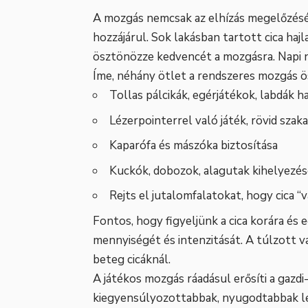
A mozgás nemcsak az elhízás megelőzéséb
hozzájárul. Sok lakásban tartott cica hajl
ösztönözze kedvencét a mozgásra. Napi n
Íme, néhány ötlet a rendszeres mozgás ö
Tollas pálcikák, egérjátékok, labdák h
Lézerpointerrel való játék, rövid sza
Kaparófa és mászóka biztosítása
Kuckók, dobozok, alagutak kihelyezés
Rejts el jutalomfalatokat, hogy cica “
Fontos, hogy figyeljünk a cica korára és 
mennyiségét és intenzitását. A túlzott v
beteg cicáknál.
A játékos mozgás ráadásul erősíti a gazdi
kiegyensúlyozottabbak, nyugodtabbak lesz