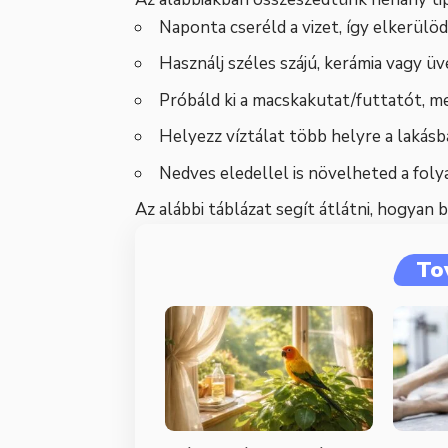
Naponta cseréld a vizet, így elkerülö
Használj széles szájú, kerámia vagy ü
Próbáld ki a macskakutat/futtatót, me
Helyezz víztálat több helyre a lakásba
Nedves eledellel is növelheted a foly
Az alábbi táblázat segít átlátni, hogyan 
To