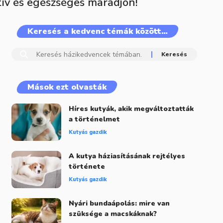
ív és egészséges maradjon!
Keresés a kedvenc témák között…
Mások ezt olvasták
Híres kutyák, akik megváltoztatták
a történelmet
Kutyás gazdik
A kutya háziasításának rejtélyes
története
Kutyás gazdik
Nyári bundaápolás: mire van
szüksége a macskáknak?