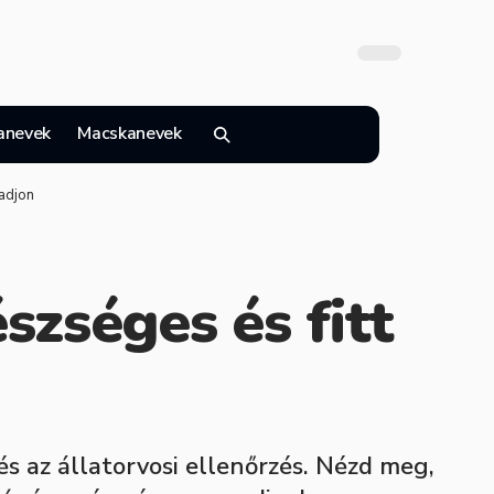
anevek
Macskanevek
radjon
szséges és fitt
s az állatorvosi ellenőrzés. Nézd meg,