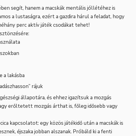
en segít, hanem a macskák mentális jóllétéhez is
amos a lustaságra, ezért a gazdira hárul a feladat, hogy
éhány perc aktív játék csodákat tehet!
sztönzésére:
asználata
kaszokban
e a lakásba
vadászhasson” rájuk
egészségi állapotára, és ehhez igazítsuk a mozgás
agy erőltetett mozgás árthat is, főleg idősebb vagy
-cica kapcsolatot: egy közös játékidő után a macskák is
nek, éjszaka jobban alszanak. Próbáld ki a fenti