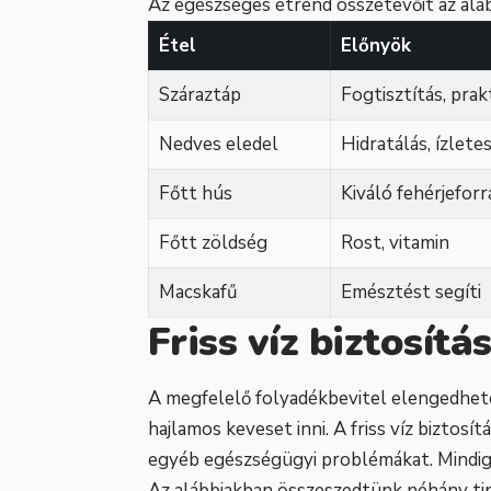
Az egészséges étrend összetevőit az aláb
Étel
Előnyök
Száraztáp
Fogtisztítás, prak
Nedves eledel
Hidratálás, ízlete
Főtt hús
Kiváló fehérjeforr
Főtt zöldség
Rost, vitamin
Macskafű
Emésztést segíti
Friss víz biztosítá
A megfelelő folyadékbevitel elengedhete
hajlamos keveset inni. A friss víz biztos
egyéb egészségügyi problémákat. Mindig l
Az alábbiakban összeszedtünk néhány tipp