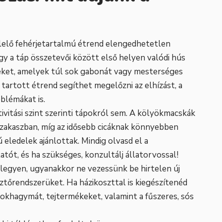
lelő fehérjetartalmú étrend elengedhetetlen
gy a táp összetevői között első helyen valódi hús
keket, amelyek túl sok gabonát vagy mesterséges
tartott étrend segíthet megelőzni az elhízást, a
blémákat is.
ivitási szint szerinti tápokról sem. A kölyökmacskák
 szakaszban, míg az idősebb cicáknak könnyebben
eledelek ajánlottak. Mindig olvasd el a
tót, és ha szükséges, konzultálj állatorvossal!
 legyen, ugyanakkor ne vezessünk be hirtelen új
ztőrendszerüket. Ha házikoszttal is kiegészítenéd
fokhagymát, tejtermékeket, valamint a fűszeres, sós