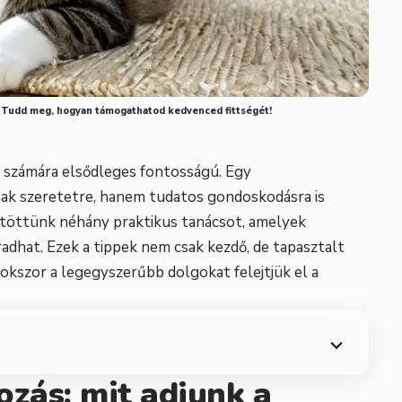
. Tudd meg, hogyan támogathatod kedvenced fittségét!
i számára elsődleges fontosságú. Egy
ak szeretetre, hanem tudatos gondoskodásra is
jtöttünk néhány praktikus tanácsot, amelyek
radhat. Ezek a tippek nem csak kezdő, de tapasztalt
sokszor a legegyszerűbb dolgokat felejtjük el a
ozás: mit adjunk a