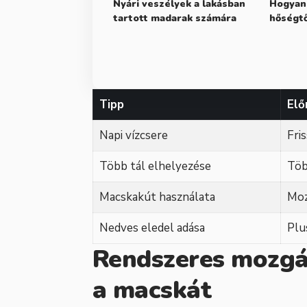
Nyári veszélyek a lakásban
Hogyan
tartott madarak számára
hőségtő
Tipp
Elő
Napi vízcsere
Fri
Több tál elhelyezése
Töb
Macskakút használata
Moz
Nedves eledel adása
Plu
Rendszeres mozgás
a macskát