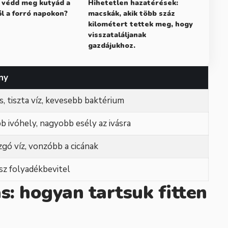
 védd meg kutyád a
Hihetetlen hazatérések:
l a forró napokon?
macskák, akik több száz
kilométert tettek meg, hogy
visszataláljanak
gazdájukhoz.
ny
ss, tiszta víz, kevesebb baktérium
b ivóhely, nagyobb esély az ivásra
gó víz, vonzóbb a cicának
sz folyadékbevitel
: hogyan tartsuk fitten