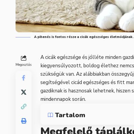
A pihenés is fontos része a cicák egészséges életmódjának
A cicák egészsége és jólléte minden gazd
kiegyensúlyozott, boldog élethez nemcs
Megosztás
szükségük van. Az alábbiakban összegyű
segítségével cicád egészséges és fitt ma
gazdiknak is hasznosak lehetnek, hiszen 
mindennapok során.
Tartalom
Megfelelő táplálk