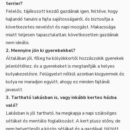
terrier?
Felelős, tájékozott kezdő gazdának igen, feltéve, hogy
hajlandó tanulni a fajta sajátosságairól, és biztosítja a
következetes nevelést és napi mozgást. Makacssága
miatt teljesen tapasztalatlan, következetlen gazdának
nem ideális.
2. Mennyire jön ki gyerekekkel?
Általában jól, főleg ha kölyökkortól hozzászokik gyerekek
jelenlétéhez, és a gyerekeket is megtanítják a helyes
kutyakezelésre. Felügyelet nélkül azonban kisgyermek és
kutya ne maradjon együtt, ahogy ez minden fajtánál
javasolt.
3. Tartható lakásban is, vagy inkább kertes házba
való?
Lakásban is jól tartható, ha megkapja a napi szükséges
sétákat és mentális foglalkozást. A kert plusz előny, de
nem helyettesíti a közös sétákat és a gazdával töltött