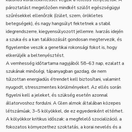
pároztatást megelőzően mindkét szülőt egészségügyi
szűrésekkel ellenőrzik (ízület, szem, örökletes
betegségek), és nagy hangsúlyt fektetnek a stabil
idegrendszerre, kiegyensúlyozott jellemre. Ivarzás idején
a szuka és a kan találkozását gondosan megtervezik, és
figyelembe veszik a genetikai rokonsági fokot is, hogy
elkerüljék a beltenyésztést.
A vemhesség időtartama nagyjából 58–63 nap, ezalatt a
szukának minőségi, tápanyagban gazdag, de nem
túlzottan energiadús étrendet kell biztosítani, valamint
nyugodt, stresszmentes körülményeket. Az ellés során
figyelni kell a jeleket, és szükség esetén azonnal
állatorvoshoz fordulni. A Glen almok általában közepes
létszámúak, 3–5 kölyökkel, de ez egyedenként eltérhet.
A kölyökkor kritikus időszak: a megfelelő szocializáció, a
fokozatos környezethez szoktatás, a korai nevelés és a