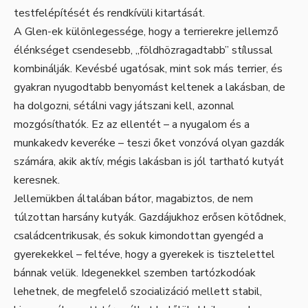
testfelépítését és rendkívüli kitartását.
A Glen-ek különlegessége, hogy a terrierekre jellemző
élénkséget csendesebb, „földhözragadtabb” stílussal
kombinálják. Kevésbé ugatósak, mint sok más terrier, és
gyakran nyugodtabb benyomást keltenek a lakásban, de
ha dolgozni, sétálni vagy játszani kell, azonnal
mozgósíthatók. Ez az ellentét – a nyugalom és a
munkakedv keveréke – teszi őket vonzóvá olyan gazdák
számára, akik aktív, mégis lakásban is jól tartható kutyát
keresnek.
Jellemükben általában bátor, magabiztos, de nem
túlzottan harsány kutyák. Gazdájukhoz erősen kötődnek,
családcentrikusak, és sokuk kimondottan gyengéd a
gyerekekkel – feltéve, hogy a gyerekek is tisztelettel
bánnak velük. Idegenekkel szemben tartózkodóak
lehetnek, de megfelelő szocializáció mellett stabil,