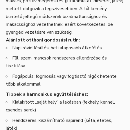
makacs; pozitív megerősítés (jutalomfalat, dicséret, játék)
mellett dolgozik a legszívesebben. A túl kemény,
büntető jellegű módszerek bizalmatlansághoz és
makacssághoz vezethetnek, ezért következetes, de
gyengéd vezetésre van szükség.
Ajánlott otthoni gondozási rutin:
Napi rövid fésülés, heti alaposabb átkefélés
Fül, szem, mancsok rendszeres ellenőrzése és
tisztítása
Fogápolás: fogmosás vagy fogtisztó rágók hetente
több alkalommal
Tippek a harmonikus együttéléshez:
Kialakított „saját hely” a lakásban (fekhely, kennel,
csendes sarok)
Rendszeres, kiszámítható napirend (séta, etetés,
játék)