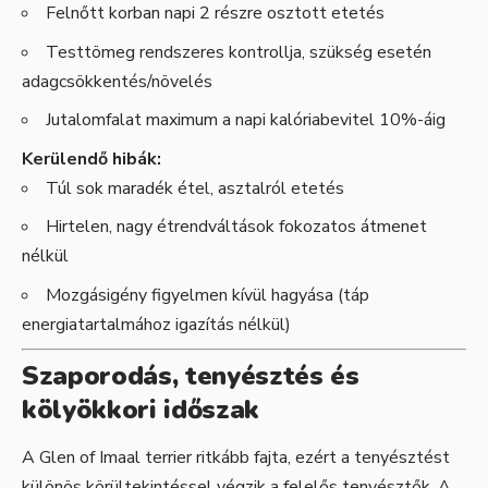
Felnőtt korban napi 2 részre osztott etetés
Testtömeg rendszeres kontrollja, szükség esetén
adagcsökkentés/növelés
Jutalomfalat maximum a napi kalóriabevitel 10%-áig
Kerülendő hibák:
Túl sok maradék étel, asztalról etetés
Hirtelen, nagy étrendváltások fokozatos átmenet
nélkül
Mozgásigény figyelmen kívül hagyása (táp
energiatartalmához igazítás nélkül)
Szaporodás, tenyésztés és
kölyökkori időszak
A Glen of Imaal terrier ritkább fajta, ezért a tenyésztést
különös körültekintéssel végzik a felelős tenyésztők. A