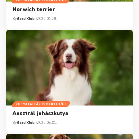
KUTYAFAJTÁK ISMERTETŐJE
Norwich terrier
By
GazdiKlub
2026.01.29.
KUTYAFAJTÁK ISMERTETŐJE
Ausztrál juhászkutya
By
GazdiKlub
2025.08.01.