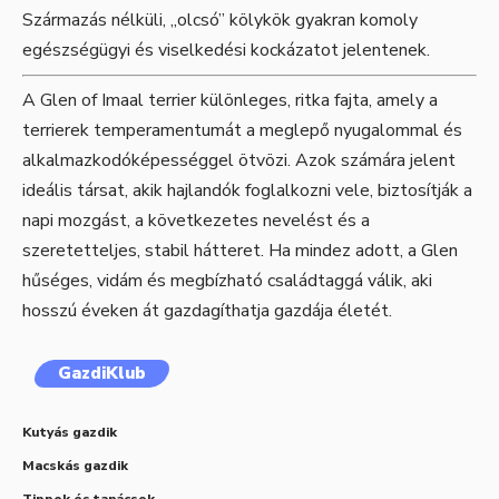
Származás nélküli, „olcsó” kölykök gyakran komoly
egészségügyi és viselkedési kockázatot jelentenek.
A Glen of Imaal terrier különleges, ritka fajta, amely a
terrierek temperamentumát a meglepő nyugalommal és
alkalmazkodóképességgel ötvözi. Azok számára jelent
ideális társat, akik hajlandók foglalkozni vele, biztosítják a
napi mozgást, a következetes nevelést és a
szeretetteljes, stabil hátteret. Ha mindez adott, a Glen
hűséges, vidám és megbízható családtaggá válik, aki
hosszú éveken át gazdagíthatja gazdája életét.
GazdiKlub
Kutyás gazdik
Macskás gazdik
Tippek és tanácsok