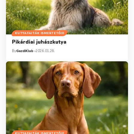
KUTYAFAJTÁK ISMERTETŐJE
Pikárdiai juhászkutya
By
GazdiKlub
2026.01.28.
KUTYAFAJTÁK ISMERTETŐJE