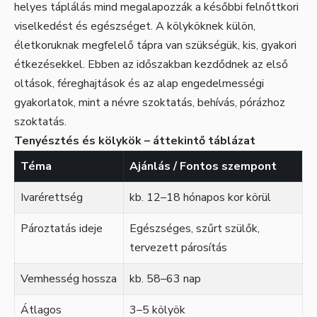
helyes táplálás mind megalapozzák a későbbi felnőttkori
viselkedést és egészséget. A kölyköknek külön,
életkoruknak megfelelő tápra van szükségük, kis, gyakori
étkezésekkel. Ebben az időszakban kezdődnek az első
oltások, féreghajtások és az alap engedelmességi
gyakorlatok, mint a névre szoktatás, behívás, pórázhoz
szoktatás.
Tenyésztés és kölykök – áttekintő táblázat
Téma
Ajánlás / Fontos szempont
Ivarérettség
kb. 12–18 hónapos kor körül
Pároztatás ideje
Egészséges, szűrt szülők,
tervezett párosítás
Vemhesség hossza
kb. 58–63 nap
Átlagos
3–5 kölyök