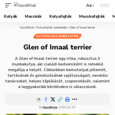
Aa
Kutyák
Macskák
Kutyafajták
Macskafajták
M
GazdiKlub
»
Kutyafajták ismertetője
»
Glen of Imaal terrier
KUTYAFAJTÁK ISMERTETŐJE
Glen of Imaal terrier
A Glen of Imaal terrier egy ritka, robusztus ír
munkakutya, aki családi kedvencként is remekül
megállja a helyét. Cikkünkben bemutatjuk jellemét,
tartásának és gondozásának sajátosságait, nevelési
tanácsokat, helyes táplálását, szaporodását, valamint
a leggyakoribb kérdésekre is válaszolunk.
By
GazdiKlub
2026.01.29.