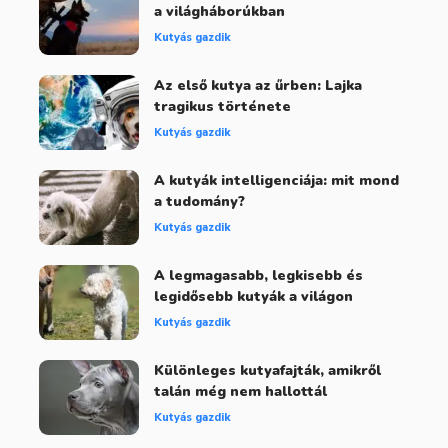
a világháborúkban
Kutyás gazdik
Az első kutya az űrben: Lajka
tragikus története
Kutyás gazdik
A kutyák intelligenciája: mit mond
a tudomány?
Kutyás gazdik
A legmagasabb, legkisebb és
legidősebb kutyák a világon
Kutyás gazdik
Különleges kutyafajták, amikről
talán még nem hallottál
Kutyás gazdik