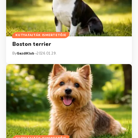
KUTYAFAJTÁK ISMERTETŐJE
Boston terrier
By
GazdiKlub
2026.01.29.