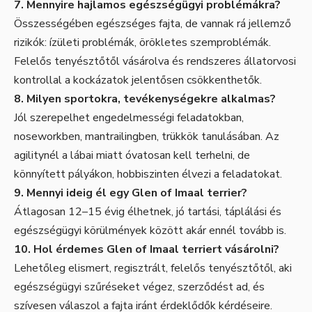
7. Mennyire hajlamos egészségügyi problémákra?
Összességében egészséges fajta, de vannak rá jellemző
rizikók: ízületi problémák, örökletes szemproblémák.
Felelős tenyésztőtől vásárolva és rendszeres állatorvosi
kontrollal a kockázatok jelentősen csökkenthetők.
8. Milyen sportokra, tevékenységekre alkalmas?
Jól szerepelhet engedelmességi feladatokban,
noseworkben, mantrailingben, trükkök tanulásában. Az
agilitynél a lábai miatt óvatosan kell terhelni, de
könnyített pályákon, hobbiszinten élvezi a feladatokat.
9. Mennyi ideig él egy Glen of Imaal terrier?
Átlagosan 12–15 évig élhetnek, jó tartási, táplálási és
egészségügyi körülmények között akár ennél tovább is.
10. Hol érdemes Glen of Imaal terriert vásárolni?
Lehetőleg elismert, regisztrált, felelős tenyésztőtől, aki
egészségügyi szűréseket végez, szerződést ad, és
szívesen válaszol a fajta iránt érdeklődők kérdéseire.