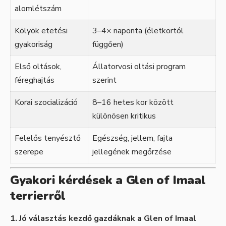
alomlétszám
Kölyök etetési
3–4× naponta (életkortól
gyakoriság
függően)
Első oltások,
Állatorvosi oltási program
féreghajtás
szerint
Korai szocializáció
8–16 hetes kor között
különösen kritikus
Felelős tenyésztő
Egészség, jellem, fajta
szerepe
jellegének megőrzése
Gyakori kérdések a Glen of Imaal
terrierről
1. Jó választás kezdő gazdáknak a Glen of Imaal