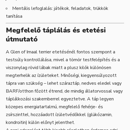
Mentális lefoglalás: játékok, feladatok, trükkök
tanítása
Megfelelő táplálás és etetési
útmutató
A Glen of Imaal terrier etetésénél fontos szempont a
testsúly kontrollálása, mivel a tömör testfelépítés és a
viszonylag rövid lábak miatt a plusz kilók különösen
megterhelik az ízületeket. Minőségi, kiegyensúlyozott
tápra van szükség – lehet száraztáp, nedves eledel vagy
BARF/otthon főzött étrend, de mindig állatorvossal vagy
táplálkozási szakemberrel egyeztetve. A táp legyen
közepes energiatartalmú, megfelelő fehérje- és
zsírszinttel, hozzáadott ízületvédőkkel (glükózamin,
kondroitin) külön előnyt jelenthet.