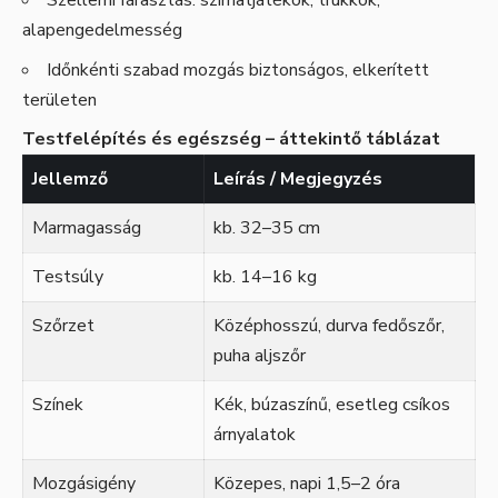
Szellemi fárasztás: szimatjátékok, trükkök,
alapengedelmesség
Időnkénti szabad mozgás biztonságos, elkerített
területen
Testfelépítés és egészség – áttekintő táblázat
Jellemző
Leírás / Megjegyzés
Marmagasság
kb. 32–35 cm
Testsúly
kb. 14–16 kg
Szőrzet
Középhosszú, durva fedőszőr,
puha aljszőr
Színek
Kék, búzaszínű, esetleg csíkos
árnyalatok
Mozgásigény
Közepes, napi 1,5–2 óra