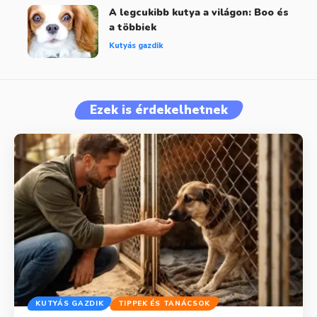
A legcukibb kutya a világon: Boo és
a többiek
Kutyás gazdik
Ezek is érdekelhetnek
KUTYÁS GAZDIK
TIPPEK ÉS TANÁCSOK