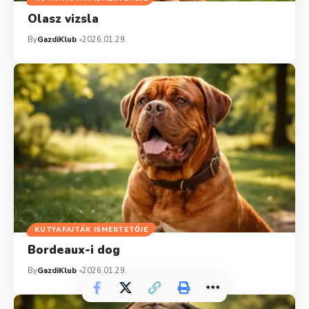
Olasz vizsla
By
GazdiKlub
2026.01.29.
KUTYAFAJTÁK ISMERTETŐJE
Bordeaux-i dog
By
GazdiKlub
2026.01.29.