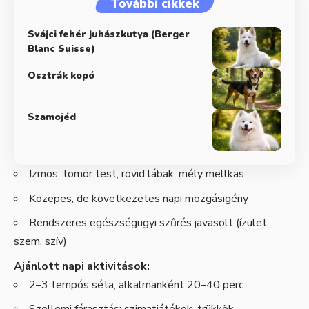
További cikkek
Svájci fehér juhászkutya (Berger
Blanc Suisse)
Osztrák kopó
Szamojéd
Izmos, tömör test, rövid lábak, mély mellkas
Közepes, de következetes napi mozgásigény
Rendszeres egészségügyi szűrés javasolt (ízület,
szem, szív)
Ajánlott napi aktivitások:
2–3 tempós séta, alkalmanként 20–40 perc