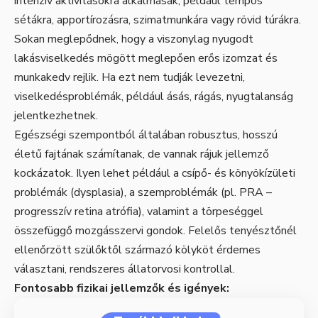
intenzív aktivitásokra alkalmasak, például tempós
sétákra, apportírozásra, szimatmunkára vagy rövid túrákra.
Sokan meglepődnek, hogy a viszonylag nyugodt
lakásviselkedés mögött meglepően erős izomzat és
munkakedv rejlik. Ha ezt nem tudják levezetni,
viselkedésproblémák, például ásás, rágás, nyugtalanság
jelentkezhetnek.
Egészségi szempontból általában robusztus, hosszú
életű fajtának számítanak, de vannak rájuk jellemző
kockázatok. Ilyen lehet például a csípő- és könyökízületi
problémák (dysplasia), a szemproblémák (pl. PRA –
progresszív retina atrófia), valamint a törpeséggel
összefüggő mozgásszervi gondok. Felelős tenyésztőnél
ellenőrzött szülőktől származó kölyköt érdemes
választani, rendszeres állatorvosi kontrollal.
Fontosabb fizikai jellemzők és igények: