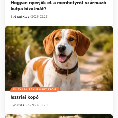
Hogyan nyerjük el a menhelyről származó
kutya bizalmát?
By
GazdiKlub
2026.02.23.
KUTYAFAJTÁK ISMERTETŐJE
Isztriai kopó
By
GazdiKlub
2026.01.29.