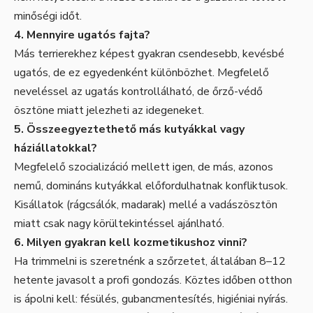
minőségi időt.
4. Mennyire ugatós fajta?
Más terrierekhez képest gyakran csendesebb, kevésbé
ugatós, de ez egyedenként különbözhet. Megfelelő
neveléssel az ugatás kontrollálható, de őrző-védő
ösztöne miatt jelezheti az idegeneket.
5. Összeegyeztethető más kutyákkal vagy
háziállatokkal?
Megfelelő szocializáció mellett igen, de más, azonos
nemű, domináns kutyákkal előfordulhatnak konfliktusok.
Kisállatok (rágcsálók, madarak) mellé a vadászösztön
miatt csak nagy körültekintéssel ajánlható.
6. Milyen gyakran kell kozmetikushoz vinni?
Ha trimmelni is szeretnénk a szőrzetet, általában 8–12
hetente javasolt a profi gondozás. Köztes időben otthon
is ápolni kell: fésülés, gubancmentesítés, higiéniai nyírás.