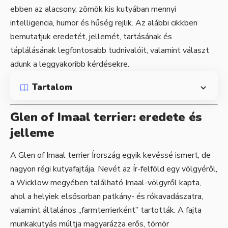
ebben az alacsony, zömök kis kutyában mennyi
intelligencia, humor és hűség rejlik. Az alábbi cikkben
bemutatjuk eredetét, jellemét, tartásának és
táplálásának legfontosabb tudnivalóit, valamint választ
adunk a leggyakoribb kérdésekre.
Tartalom
Glen of Imaal terrier: eredete és
jelleme
A Glen of Imaal terrier Írország egyik kevéssé ismert, de
nagyon régi kutyafajtája. Nevét az Ír-felföld egy völgyéről,
a Wicklow megyében található Imaal-völgyről kapta,
ahol a helyiek elsősorban patkány- és rókavadászatra,
valamint általános „farmterrierként” tartották. A fajta
munkakutyás múltja magyarázza erős, tömör