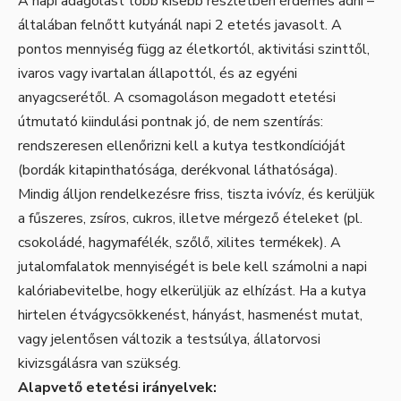
A napi adagolást több kisebb részletben érdemes adni –
általában felnőtt kutyánál napi 2 etetés javasolt. A
pontos mennyiség függ az életkortól, aktivitási szinttől,
ivaros vagy ivartalan állapottól, és az egyéni
anyagcserétől. A csomagoláson megadott etetési
útmutató kiindulási pontnak jó, de nem szentírás:
rendszeresen ellenőrizni kell a kutya testkondícióját
(bordák kitapinthatósága, derékvonal láthatósága).
Mindig álljon rendelkezésre friss, tiszta ivóvíz, és kerüljük
a fűszeres, zsíros, cukros, illetve mérgező ételeket (pl.
csokoládé, hagymafélék, szőlő, xilites termékek). A
jutalomfalatok mennyiségét is bele kell számolni a napi
kalóriabevitelbe, hogy elkerüljük az elhízást. Ha a kutya
hirtelen étvágycsökkenést, hányást, hasmenést mutat,
vagy jelentősen változik a testsúlya, állatorvosi
kivizsgálásra van szükség.
Alapvető etetési irányelvek: