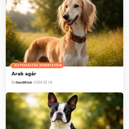
KUTYAFAJTÁK ISMERTETŐJE
Arab agár
By
GazdiKlub
2026.02.14.