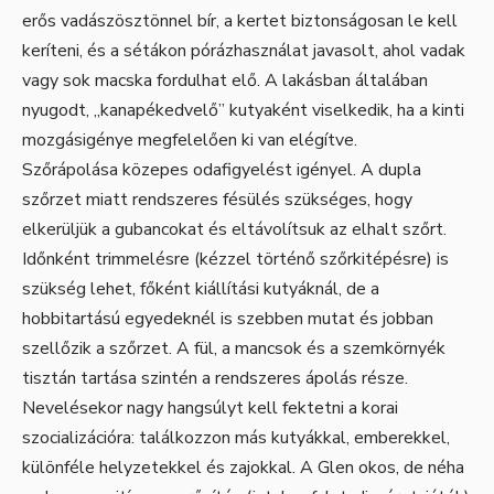
erős vadászösztönnel bír, a kertet biztonságosan le kell
keríteni, és a sétákon pórázhasználat javasolt, ahol vadak
vagy sok macska fordulhat elő. A lakásban általában
nyugodt, „kanapékedvelő” kutyaként viselkedik, ha a kinti
mozgásigénye megfelelően ki van elégítve.
Szőrápolása közepes odafigyelést igényel. A dupla
szőrzet miatt rendszeres fésülés szükséges, hogy
elkerüljük a gubancokat és eltávolítsuk az elhalt szőrt.
Időnként trimmelésre (kézzel történő szőrkitépésre) is
szükség lehet, főként kiállítási kutyáknál, de a
hobbitartású egyedeknél is szebben mutat és jobban
szellőzik a szőrzet. A fül, a mancsok és a szemkörnyék
tisztán tartása szintén a rendszeres ápolás része.
Nevelésekor nagy hangsúlyt kell fektetni a korai
szocializációra: találkozzon más kutyákkal, emberekkel,
különféle helyzetekkel és zajokkal. A Glen okos, de néha