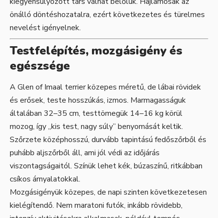
kiegyensúlyozott társ válhat belőlük. Hajlamosak az
önálló döntéshozatalra, ezért következetes és türelmes
nevelést igényelnek.
Testfelépítés, mozgásigény és
egészsége
A Glen of Imaal terrier közepes méretű, de lábai rövidek
és erősek, teste hosszúkás, izmos. Marmagasságuk
általában 32–35 cm, testtömegük 14–16 kg körül
mozog, így „kis test, nagy súly” benyomását keltik.
Szőrzete középhosszú, durvább tapintású fedőszőrből és
puhább aljszőrből áll, ami jól védi az időjárás
viszontagságaitól. Színük lehet kék, búzaszínű, ritkábban
csíkos árnyalatokkal.
Mozgásigényük közepes, de napi szinten következetesen
kielégítendő. Nem maratoni futók, inkább rövidebb,