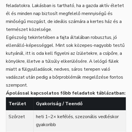
feladatokra. Lakásban is tartható, ha a gazda aktív életet
él és minden nap biztosít megfelelő mennyiségű és
minőségű mozgást, de ideális számára a kertes ház és a
természet közelsége.
Egészség tekintetében a fajta általában robusztus, jó
ellenálló-képességgel. Mint sok közepes-nagyobb testű
kutyánál, itt is oda kell figyelni az ízületekre, a csípőre, a
könyökre, illetve a túlsúly elkerülésére. A lelógó fülek
miatt a fülgyulladások, nedves, sáros terepen való
vadászat után pedig a bőrproblémák megelőzése fontos
szempont.
Ápolással kapcsolatos főbb feladatok táblázatban:
Terület
Gyakoriság / Teendő
Szőrzet
heti 1–2× kefélés, szezonális vedléskor
gyakoribb