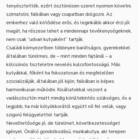
tenyésztették, ezért ösztönösen szeret nyomon követni,
szimatolni, falkában vagy csapatban dolgozni. Az
emberhez való kötődése erős, és leginkább akkor érzi jól
magát, ha részese lehet a mindennapi tevékenységeknek,
nem csak “udvari kutyaként” tartják.
Családi környezetben többnyire barátságos, gyerekekkel
általában türelmes, de – mint minden fajtánál – a
kölcsönös tiszteletre nevelés kulcsfontosságú. Más
kutyákkal, főként ha fokozatosan és megfelelően
szocializálják, általában jól kijön, falkában is képes
harmonikusan működni. Kisállatokkal viszont a
vadászösztön miatt mindig körültekintés szükséges, és a
legjobb, ha már kölyökkorától együtt nő fel velük, vagy
szigorú felügyelettel tartják.
Nevelhetősége jó, de türelmet, következetességet
igényel. Önálló gondolkodású, munkakutya, aki terepen