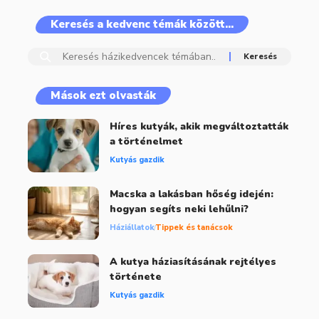
Keresés a kedvenc témák között…
Mások ezt olvasták
Híres kutyák, akik megváltoztatták
a történelmet
Kutyás gazdik
Macska a lakásban hőség idején:
hogyan segíts neki lehűlni?
Háziállatok
Tippek és tanácsok
A kutya háziasításának rejtélyes
története
Kutyás gazdik