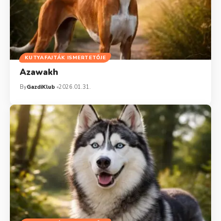
KUTYAFAJTÁK ISMERTETŐJE
Azawakh
By
GazdiKlub
2026.01.31.