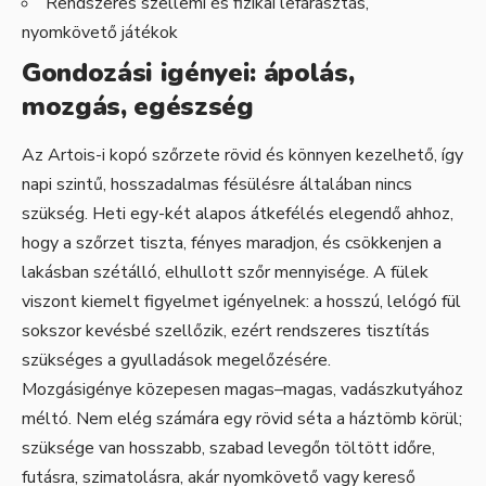
Rendszeres szellemi és fizikai lefárasztás,
nyomkövető játékok
Gondozási igényei: ápolás,
mozgás, egészség
Az Artois-i kopó szőrzete rövid és könnyen kezelhető, így
napi szintű, hosszadalmas fésülésre általában nincs
szükség. Heti egy-két alapos átkefélés elegendő ahhoz,
hogy a szőrzet tiszta, fényes maradjon, és csökkenjen a
lakásban szétálló, elhullott szőr mennyisége. A fülek
viszont kiemelt figyelmet igényelnek: a hosszú, lelógó fül
sokszor kevésbé szellőzik, ezért rendszeres tisztítás
szükséges a gyulladások megelőzésére.
Mozgásigénye közepesen magas–magas, vadászkutyához
méltó. Nem elég számára egy rövid séta a háztömb körül;
szüksége van hosszabb, szabad levegőn töltött időre,
futásra, szimatolásra, akár nyomkövető vagy kereső