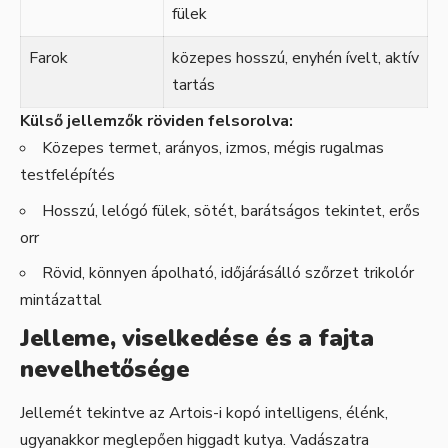
fülek
Farok
közepes hosszú, enyhén ívelt, aktív
tartás
Külső jellemzők röviden felsorolva:
Közepes termet, arányos, izmos, mégis rugalmas
testfelépítés
Hosszú, lelógó fülek, sötét, barátságos tekintet, erős
orr
Rövid, könnyen ápolható, időjárásálló szőrzet trikolór
mintázattal
Jelleme, viselkedése és a fajta
nevelhetősége
Jellemét tekintve az Artois-i kopó intelligens, élénk,
ugyanakkor meglepően higgadt kutya. Vadászatra