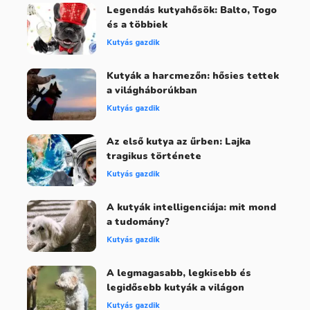
Legendás kutyahősök: Balto, Togo
és a többiek
Kutyás gazdik
Kutyák a harcmezőn: hősies tettek
a világháborúkban
Kutyás gazdik
Az első kutya az űrben: Lajka
tragikus története
Kutyás gazdik
A kutyák intelligenciája: mit mond
a tudomány?
Kutyás gazdik
A legmagasabb, legkisebb és
legidősebb kutyák a világon
Kutyás gazdik