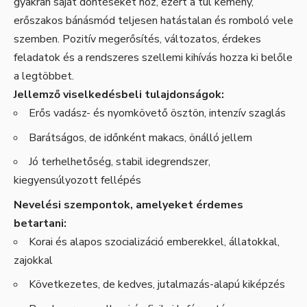
gyakran saját döntéseket hoz, ezért a túl kemény,
erőszakos bánásmód teljesen hatástalan és romboló vele
szemben. Pozitív megerősítés, változatos, érdekes
feladatok és a rendszeres szellemi kihívás hozza ki belőle
a legtöbbet.
Jellemző viselkedésbeli tulajdonságok:
Erős vadász- és nyomkövető ösztön, intenzív szaglás
Barátságos, de időnként makacs, önálló jellem
Jó terhelhetőség, stabil idegrendszer,
kiegyensúlyozott fellépés
Nevelési szempontok, amelyeket érdemes
betartani:
Korai és alapos szocializáció emberekkel, állatokkal,
zajokkal
Következetes, de kedves, jutalmazás-alapú kiképzés