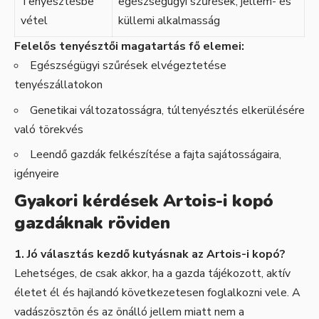
Tenyésztésbe
egészségügyi szűrések, jellem- és
vétel
küllemi alkalmasság
Felelős tenyésztői magatartás fő elemei:
Egészségügyi szűrések elvégeztetése
tenyészállatokon
Genetikai változatosságra, túltenyésztés elkerülésére
való törekvés
Leendő gazdák felkészítése a fajta sajátosságaira,
igényeire
Gyakori kérdések Artois-i kopó
gazdáknak röviden
1. Jó választás kezdő kutyásnak az Artois-i kopó?
Lehetséges, de csak akkor, ha a gazda tájékozott, aktív
életet él és hajlandó következetesen foglalkozni vele. A
vadászösztön és az önálló jellem miatt nem a