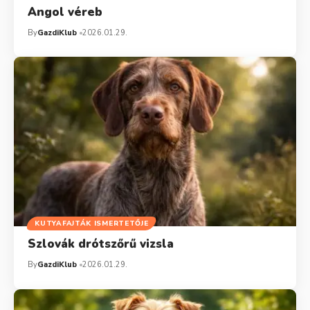
Angol véreb
By
GazdiKlub
2026.01.29.
KUTYAFAJTÁK ISMERTETŐJE
Szlovák drótszőrű vizsla
By
GazdiKlub
2026.01.29.