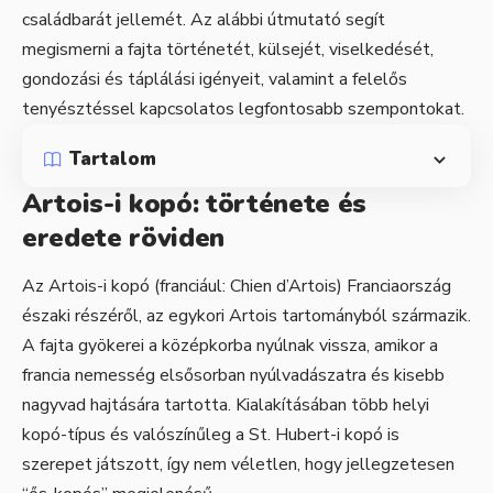
családbarát jellemét. Az alábbi útmutató segít
megismerni a fajta történetét, külsejét, viselkedését,
gondozási és táplálási igényeit, valamint a felelős
tenyésztéssel kapcsolatos legfontosabb szempontokat.
Tartalom
Artois-i kopó: története és
eredete röviden
Az Artois-i kopó (franciául: Chien d’Artois) Franciaország
északi részéről, az egykori Artois tartományból származik.
A fajta gyökerei a középkorba nyúlnak vissza, amikor a
francia nemesség elsősorban nyúlvadászatra és kisebb
nagyvad hajtására tartotta. Kialakításában több helyi
kopó-típus és valószínűleg a St. Hubert-i kopó is
szerepet játszott, így nem véletlen, hogy jellegzetesen