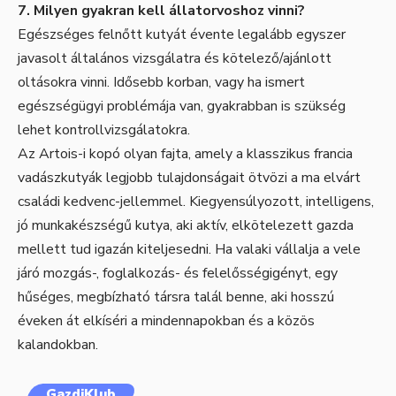
7. Milyen gyakran kell állatorvoshoz vinni?
Egészséges felnőtt kutyát évente legalább egyszer
javasolt általános vizsgálatra és kötelező/ajánlott
oltásokra vinni. Idősebb korban, vagy ha ismert
egészségügyi problémája van, gyakrabban is szükség
lehet kontrollvizsgálatokra.
Az Artois-i kopó olyan fajta, amely a klasszikus francia
vadászkutyák legjobb tulajdonságait ötvözi a ma elvárt
családi kedvenc-jellemmel. Kiegyensúlyozott, intelligens,
jó munkakészségű kutya, aki aktív, elkötelezett gazda
mellett tud igazán kiteljesedni. Ha valaki vállalja a vele
járó mozgás-, foglalkozás- és felelősségigényt, egy
hűséges, megbízható társra talál benne, aki hosszú
éveken át elkíséri a mindennapokban és a közös
kalandokban.
GazdiKlub