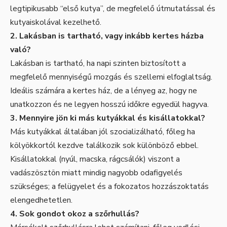
legtipikusabb “első kutya”, de megfelelő útmutatással és
kutyaiskolával kezelhető.
2. Lakásban is tartható, vagy inkább kertes házba
való?
Lakásban is tartható, ha napi szinten biztosított a
megfelelő mennyiségű mozgás és szellemi elfoglaltság.
Ideális számára a kertes ház, de a lényeg az, hogy ne
unatkozzon és ne legyen hosszú időkre egyedül hagyva.
3. Mennyire jön ki más kutyákkal és kisállatokkal?
Más kutyákkal általában jól szocializálható, főleg ha
kölyökkortól kezdve találkozik sok különböző ebbel.
Kisállatokkal (nyúl, macska, rágcsálók) viszont a
vadászösztön miatt mindig nagyobb odafigyelés
szükséges; a felügyelet és a fokozatos hozzászoktatás
elengedhetetlen.
4. Sok gondot okoz a szőrhullás?