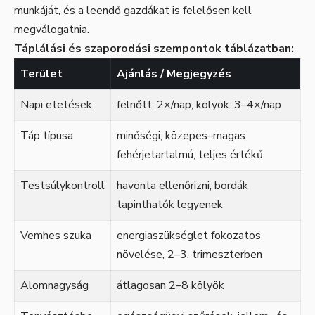
munkáját, és a leendő gazdákat is felelősen kell
megválogatnia.
Táplálási és szaporodási szempontok táblázatban:
Terület
Ajánlás / Megjegyzés
Napi etetések
felnőtt: 2×/nap; kölyök: 3–4×/nap
Táp típusa
minőségi, közepes–magas
fehérjetartalmú, teljes értékű
Testsúlykontroll
havonta ellenőrizni, bordák
tapinthatók legyenek
Vemhes szuka
energiaszükséglet fokozatos
növelése, 2–3. trimeszterben
Alomnagyság
átlagosan 2–8 kölyök