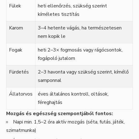
Fülek
heti ellenőrzés, szükség szerint
kíméletes tisztítás
Karom
3–4 hetente vágás, ha természetesen
nem kopik le
Fogak
heti 2–3× fogmosás vagy rágócsontok,
fogápoló jutalom
Fürdetés
2–3 havonta vagy szükség szerint, kímélő
samponnal
Állatorvos
éves általános kontroll, oltások,
féreghajtás
Mozgás és egészség szempontjából fontos:
Napi min. 1,5–2 óra aktív mozgás (séta, futás, játék,
szimatmunka)