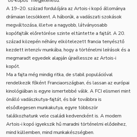
“ős-kopós” megjelenésű.
A 19–20. század fordulójára az Artois-i kopó állománya
drámaian lecsökkent. A háborúk, a vadászati szokások
megváltozása, illetve a nagyobb, látványosabb
kopófajták előretörése szinte eltüntette a fajtát. A 20.
század közepén néhány elkötelezett francia tenyésztő
kezdett intenzív munkába, hogy a történelmi leírások és a
megmaradt egyedek alapján újraélessze az Artois-i
kopót.
Ma a fajta még mindig ritka, de stabil populációval
rendelkezik főként Franciaországban, és lassan az európai
kinológiában is egyre ismertebbé válik. A FCI elismeri mint
önálló vadászkutya-fajtát, és bár továbbra is
elsődlegesen munkakutya, egyre többször
találkozhatunk vele családi kedvencként is. A modern
Artois-i kopó igyekszik hű maradni történelmi elődeihez,
mind küllemben, mind munkakészségben.