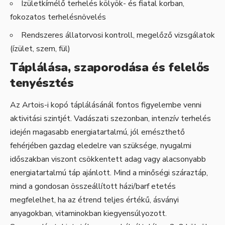
Ízületkímélő terhelés kölyök- és fiatal korban,
fokozatos terhelésnövelés
Rendszeres állatorvosi kontroll, megelőző vizsgálatok
(ízület, szem, fül)
Táplálása, szaporodása és felelős
tenyésztés
Az Artois-i kopó táplálásánál fontos figyelembe venni
aktivitási szintjét. Vadászati szezonban, intenzív terhelés
idején magasabb energiatartalmú, jól emészthető
fehérjében gazdag eledelre van szüksége, nyugalmi
időszakban viszont csökkentett adag vagy alacsonyabb
energiatartalmú táp ajánlott. Mind a minőségi száraztáp,
mind a gondosan összeállított házi/barf etetés
megfelelhet, ha az étrend teljes értékű, ásványi
anyagokban, vitaminokban kiegyensúlyozott.