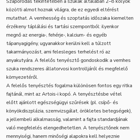
Szaporodás tekintetében a szukák általában 2–8 kölyök
közötti almot hoznak világra, de ez egyedi eltérést
mutathat. A vemhesség és szoptatás időszaka kiemelten
érzékeny táplálási és tartási szempontból: ilyenkor
megnő az energia-, fehérje-, kalcium- és egyéb
tápanyagigény, ugyanakkor kerülni kell a túlzott
takarmányozást, ami felesleges terhelést ró az
anyakutyára. A felelős tenyésztő gondoskodik a vemhes
szuka rendszeres állatorvosi kontrolljáról és megfelelő
környezetéről.
A felelős tenyésztés fogalma különösen fontos egy ritka
fajtánál, mint az Artois-i kopó. A tenyésztésbe vétel
előtt ajánlott egészségügyi szűrések (pl. csípő- és
könyökdiszplázia, szemvizsgálat, örökletes betegségek),
a jellembeli alkalmasság, valamint a fajta standardjának
való megfelelés elengedhetetlen. A tenyésztőnek nem
mennyiségi, hanem minőségi alapokra kell helyeznie