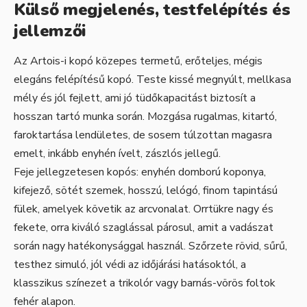
Külső megjelenés, testfelépítés és
jellemzői
Az Artois-i kopó közepes termetű, erőteljes, mégis
elegáns felépítésű kopó. Teste kissé megnyúlt, mellkasa
mély és jól fejlett, ami jó tüdőkapacitást biztosít a
hosszan tartó munka során. Mozgása rugalmas, kitartó,
faroktartása lendületes, de sosem túlzottan magasra
emelt, inkább enyhén ívelt, zászlós jellegű.
Feje jellegzetesen kopós: enyhén domború koponya,
kifejező, sötét szemek, hosszú, lelógó, finom tapintású
fülek, amelyek követik az arcvonalat. Orrtükre nagy és
fekete, orra kiváló szaglással párosul, amit a vadászat
során nagy hatékonysággal használ. Szőrzete rövid, sűrű,
testhez simuló, jól védi az időjárási hatásoktól, a
klasszikus színezet a trikolór vagy barnás-vörös foltok
fehér alapon.