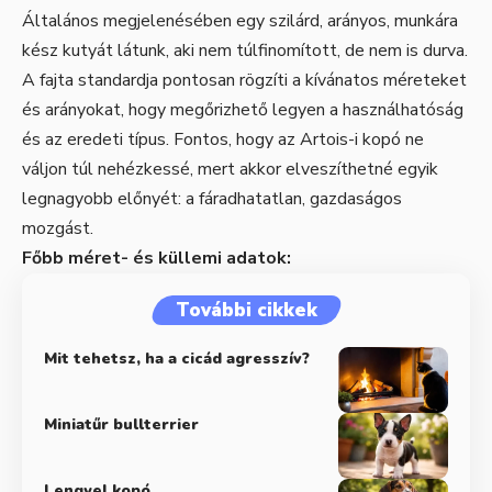
Általános megjelenésében egy szilárd, arányos, munkára
kész kutyát látunk, aki nem túlfinomított, de nem is durva.
A fajta standardja pontosan rögzíti a kívánatos méreteket
és arányokat, hogy megőrizhető legyen a használhatóság
és az eredeti típus. Fontos, hogy az Artois-i kopó ne
váljon túl nehézkessé, mert akkor elveszíthetné egyik
legnagyobb előnyét: a fáradhatatlan, gazdaságos
mozgást.
Főbb méret- és küllemi adatok:
További cikkek
Mit tehetsz, ha a cicád agresszív?
Miniatűr bullterrier
Lengyel kopó