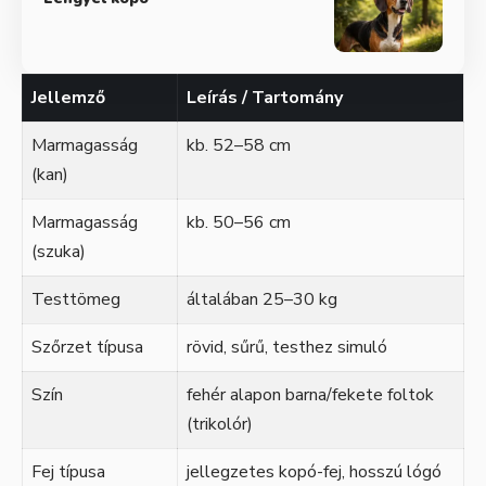
Jellemző
Leírás / Tartomány
Marmagasság
kb. 52–58 cm
(kan)
Marmagasság
kb. 50–56 cm
(szuka)
Testtömeg
általában 25–30 kg
Szőrzet típusa
rövid, sűrű, testhez simuló
Szín
fehér alapon barna/fekete foltok
(trikolór)
Fej típusa
jellegzetes kopó-fej, hosszú lógó