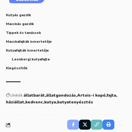
Kutyás gazdik
Macskás gazdik
Tippek és tanácsok
Macskafajták ismertetője
Kutyafajták ismertetője
Leonbergi kutyafajta
Kiegészítők
címkék
állatbarát
állatgondozás
Artois-i kopó
fajta
háziállat
kedvenc
kutya
kutyatenyésztés