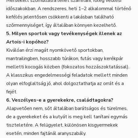
Mérsékelt szőrhullásra lehet számítani, főleg vedlési
időszakokban. A rendszeres, heti 1–2 alkalommal történő
kefélés jelentősen csökkenti a lakásban található
szőrmennyiséget, így általában könnyen kezelhető.
5. Milyen sportok vagy tevékenységek illenek az
Artois-i kopóhoz?
Kiválóan érzi magát nyomkövető sportokban,
mantrailingben, hosszabb túrákon, futás vagy kerékpár
melletti kocogás közben (fokozatos hozzászoktatással).
A klasszikus engedelmességi feladatok mellett minden
olyan elfoglaltság jó, ahol dolgoztathatja az orrát és a
fejét.
6. Veszélyes-e a gyerekekre, családtagokra?
Alapvetően nem, sőt általában barátságos és türelmes,
de a gyerekeket és a kutyát is meg kell tanítani egymás
tiszteletére. A felügyelet, különösen kisgyermekek
esetén, minden fajtánál aranyszabály.