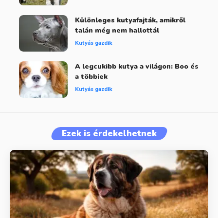
Különleges kutyafajták, amikről
talán még nem hallottál
Kutyás gazdik
A legcukibb kutya a világon: Boo és
a többiek
Kutyás gazdik
Ezek is érdekelhetnek