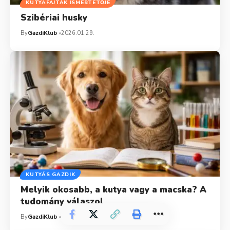
KUTYAFAJTÁK ISMERTETŐJE
Szibériai husky
By
GazdiKlub
2026.01.29.
KUTYÁS GAZDIK
Melyik okosabb, a kutya vagy a macska? A
tudomány válaszol
By
GazdiKlub
2026.02.19.