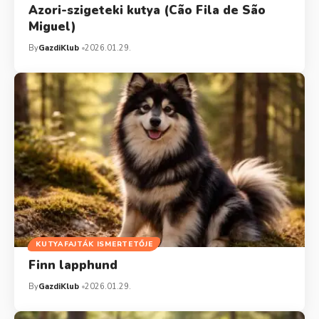
Azori-szigeteki kutya (Cão Fila de São
Miguel)
By
GazdiKlub
2026.01.29.
KUTYAFAJTÁK ISMERTETŐJE
Finn lapphund
By
GazdiKlub
2026.01.29.