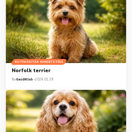
KUTYAFAJTÁK ISMERTETŐJE
Norfolk terrier
By
GazdiKlub
2026.01.29.