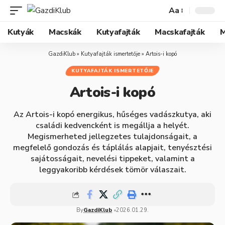
Aa
Kutyák
Macskák
Kutyafajták
Macskafajták
M
GazdiKlub
»
Kutyafajták ismertetője
»
Artois-i kopó
KUTYAFAJTÁK ISMERTETŐJE
Artois-i kopó
Az Artois-i kopó energikus, hűséges vadászkutya, aki
családi kedvencként is megállja a helyét.
Megismerheted jellegzetes tulajdonságait, a
megfelelő gondozás és táplálás alapjait, tenyésztési
sajátosságait, nevelési tippeket, valamint a
leggyakoribb kérdések tömör válaszait.
By
GazdiKlub
2026.01.29.