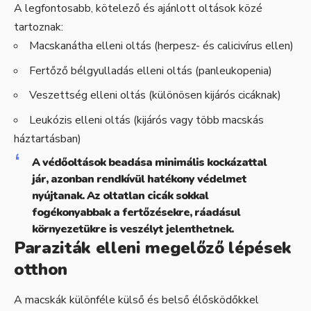
A legfontosabb, kötelező és ajánlott oltások közé
tartoznak:
Macskanátha elleni oltás (herpesz- és calicivírus ellen)
Fertőző bélgyulladás elleni oltás (panleukopenia)
Veszettség elleni oltás (különösen kijárós cicáknak)
Leukózis elleni oltás (kijárós vagy több macskás
háztartásban)
A védőoltások beadása minimális kockázattal
jár, azonban rendkívül hatékony védelmet
nyújtanak. Az oltatlan cicák sokkal
fogékonyabbak a fertőzésekre, ráadásul
környezetükre is veszélyt jelenthetnek.
Paraziták elleni megelőző lépések
otthon
A macskák különféle külső és belső élősködőkkel