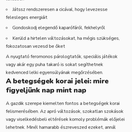
Játssz rendszeresen a cicával, hogy levezesse
felesleges energiáit
Gondoskodj elegendő kaparófáról, fekhelyről
Kerüld a hirtelen változásokat, ha mégis szükséges,
fokozatosan vezesd be őket
A nyugtató feromonos párologtatók, speciális játékok
vagy akár egy puha takaró is sokat segíthetnek
kedvenced lelki egyensúlyának megőrzésében.
A betegségek korai jelei: mire
figyeljünk nap mint nap
A gazdik szerepe kiemelten fontos a betegségek korai
felismerésében. Az apró változások, szokatlan szokások
vagy viselkedésbeli eltérések komoly problémák előjelei
lehetnek. Minél hamarabb észreveszed ezeket, annál