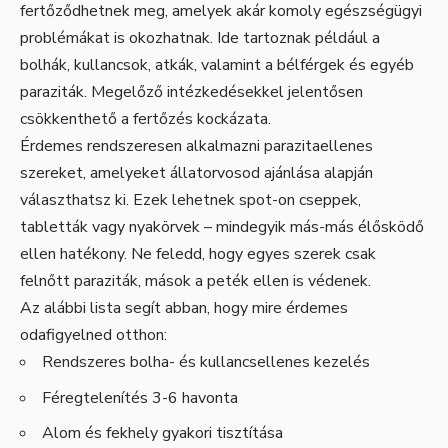
fertőződhetnek meg, amelyek akár komoly egészségügyi
problémákat is okozhatnak. Ide tartoznak például a
bolhák, kullancsok, atkák, valamint a bélférgek és egyéb
paraziták. Megelőző intézkedésekkel jelentősen
csökkenthető a fertőzés kockázata.
Érdemes rendszeresen alkalmazni parazitaellenes
szereket, amelyeket állatorvosod ajánlása alapján
választhatsz ki. Ezek lehetnek spot-on cseppek,
tabletták vagy nyakörvek – mindegyik más-más élősködő
ellen hatékony. Ne feledd, hogy egyes szerek csak
felnőtt paraziták, mások a peték ellen is védenek.
Az alábbi lista segít abban, hogy mire érdemes
odafigyelned otthon:
Rendszeres bolha- és kullancsellenes kezelés
Féregtelenítés 3-6 havonta
Alom és fekhely gyakori tisztítása