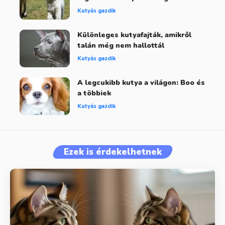
Kutyás gazdik
Különleges kutyafajták, amikről
talán még nem hallottál
Kutyás gazdik
A legcukibb kutya a világon: Boo és
a többiek
Kutyás gazdik
Ezek is érdekelhetnek