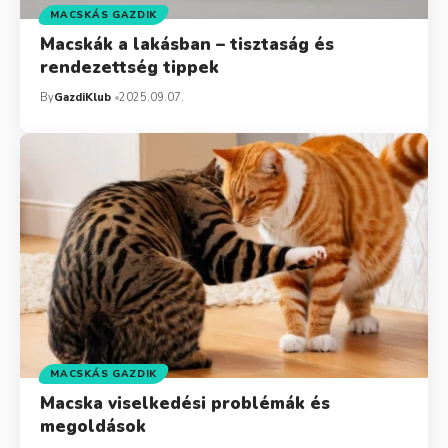
MACSKÁS GAZDIK
Macskák a lakásban – tisztaság és
rendezettség tippek
By
GazdiKlub
2025.09.07.
MACSKÁS GAZDIK
Macska viselkedési problémák és
megoldások