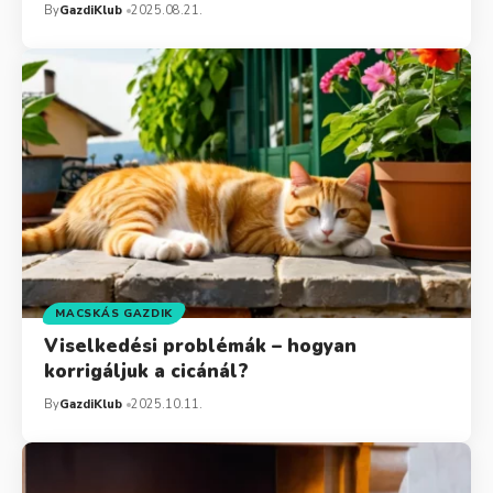
By
GazdiKlub
2025.08.21.
MACSKÁS GAZDIK
Viselkedési problémák – hogyan
korrigáljuk a cicánál?
By
GazdiKlub
2025.10.11.