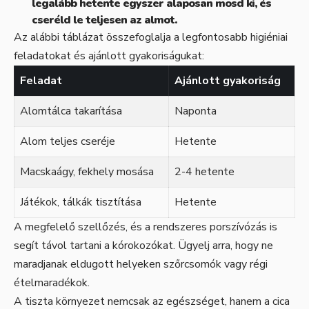
legalább hetente egyszer alaposan mosd ki, és
cseréld le teljesen az almot.
Az alábbi táblázat összefoglalja a legfontosabb higiéniai
feladatokat és ajánlott gyakoriságukat:
Feladat
Ajánlott gyakoriság
Alomtálca takarítása
Naponta
Alom teljes cseréje
Hetente
Macskaágy, fekhely mosása
2-4 hetente
Játékok, tálkák tisztítása
Hetente
A megfelelő szellőzés, és a rendszeres porszívózás is
segít távol tartani a kórokozókat. Ügyelj arra, hogy ne
maradjanak eldugott helyeken szőrcsomók vagy régi
ételmaradékok.
A tiszta környezet nemcsak az egészséget, hanem a cica