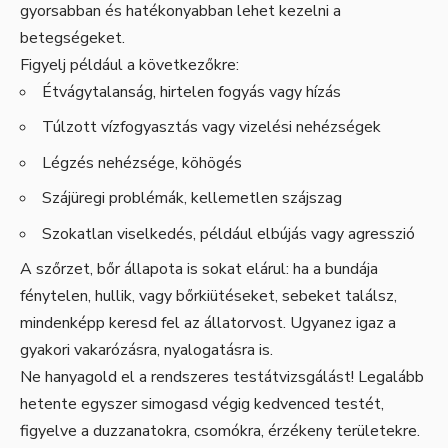
gyorsabban és hatékonyabban lehet kezelni a
betegségeket.
Figyelj például a következőkre:
Étvágytalanság, hirtelen fogyás vagy hízás
Túlzott vízfogyasztás vagy vizelési nehézségek
Légzés nehézsége, köhögés
Szájüregi problémák, kellemetlen szájszag
Szokatlan viselkedés, például elbújás vagy agresszió
A szőrzet, bőr állapota is sokat elárul: ha a bundája
fénytelen, hullik, vagy bőrkiütéseket, sebeket találsz,
mindenképp keresd fel az állatorvost. Ugyanez igaz a
gyakori vakarózásra, nyalogatásra is.
Ne hanyagold el a rendszeres testátvizsgálást! Legalább
hetente egyszer simogasd végig kedvenced testét,
figyelve a duzzanatokra, csomókra, érzékeny területekre.