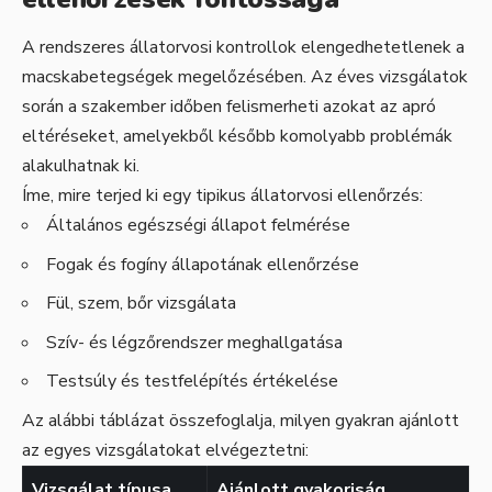
A rendszeres állatorvosi kontrollok elengedhetetlenek a
macskabetegségek megelőzésében. Az éves vizsgálatok
során a szakember időben felismerheti azokat az apró
eltéréseket, amelyekből később komolyabb problémák
alakulhatnak ki.
Íme, mire terjed ki egy tipikus állatorvosi ellenőrzés:
Általános egészségi állapot felmérése
Fogak és fogíny állapotának ellenőrzése
Fül, szem, bőr vizsgálata
Szív- és légzőrendszer meghallgatása
Testsúly és testfelépítés értékelése
Az alábbi táblázat összefoglalja, milyen gyakran ajánlott
az egyes vizsgálatokat elvégeztetni:
Vizsgálat típusa
Ajánlott gyakoriság