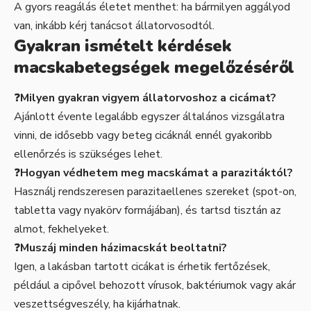
A gyors reagálás életet menthet: ha bármilyen aggályod
van, inkább kérj tanácsot állatorvosodtól.
Gyakran ismételt kérdések
macskabetegségek megelőzéséről
❓
Milyen gyakran vigyem állatorvoshoz a cicámat?
Ajánlott évente legalább egyszer általános vizsgálatra
vinni, de idősebb vagy beteg cicáknál ennél gyakoribb
ellenőrzés is szükséges lehet.
❓
Hogyan védhetem meg macskámat a parazitáktól?
Használj rendszeresen parazitaellenes szereket (spot-on,
tabletta vagy nyakörv formájában), és tartsd tisztán az
almot, fekhelyeket.
❓
Muszáj minden házimacskát beoltatni?
Igen, a lakásban tartott cicákat is érhetik fertőzések,
például a cipővel behozott vírusok, baktériumok vagy akár
veszettségveszély, ha kijárhatnak.