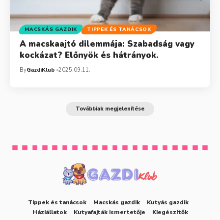
MACSKÁS GAZDIK
TIPPEK ÉS TANÁCSOK
A macskaajtó dilemmája: Szabadság vagy
kockázat? Előnyök és hátrányok.
By
GazdiKlub
2025.09.11.
Továbbiak megjelenítése
Tippek és tanácsok
Macskás gazdik
Kutyás gazdik
Háziállatok
Kutyafajták ismertetője
Kiegészítők