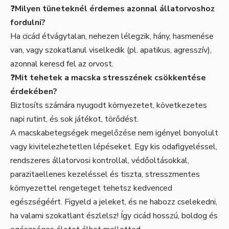
❓
Milyen tüneteknél érdemes azonnal állatorvoshoz
fordulni?
Ha cicád étvágytalan, nehezen lélegzik, hány, hasmenése
van, vagy szokatlanul viselkedik (pl. apatikus, agresszív),
azonnal keresd fel az orvost.
❓
Mit tehetek a macska stresszének csökkentése
érdekében?
Biztosíts számára nyugodt környezetet, következetes
napi rutint, és sok játékot, törődést.
A macskabetegségek megelőzése nem igényel bonyolult
vagy kivitelezhetetlen lépéseket. Egy kis odafigyeléssel,
rendszeres állatorvosi kontrollal, védőoltásokkal,
parazitaellenes kezeléssel és tiszta, stresszmentes
környezettel rengeteget tehetsz kedvenced
egészségéért. Figyeld a jeleket, és ne habozz cselekedni,
ha valami szokatlant észlelsz! Így cicád hosszú, boldog és