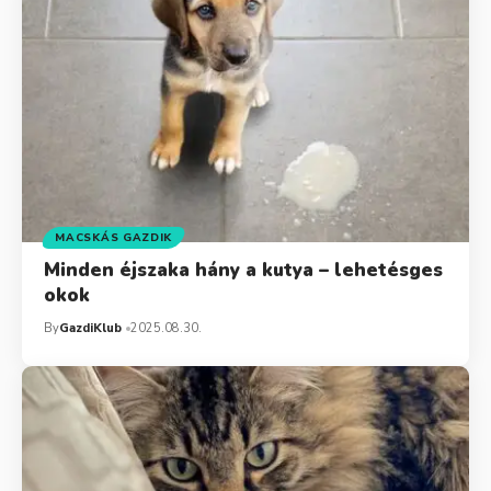
MACSKÁS GAZDIK
Minden éjszaka hány a kutya – lehetésges
okok
By
GazdiKlub
2025.08.30.