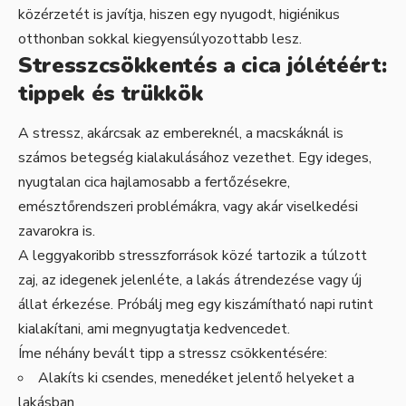
közérzetét is javítja, hiszen egy nyugodt, higiénikus
otthonban sokkal kiegyensúlyozottabb lesz.
Stresszcsökkentés a cica jólétéért:
tippek és trükkök
A stressz, akárcsak az embereknél, a macskáknál is
számos betegség kialakulásához vezethet. Egy ideges,
nyugtalan cica hajlamosabb a fertőzésekre,
emésztőrendszeri problémákra, vagy akár viselkedési
zavarokra is.
A leggyakoribb stresszforrások közé tartozik a túlzott
zaj, az idegenek jelenléte, a lakás átrendezése vagy új
állat érkezése. Próbálj meg egy kiszámítható napi rutint
kialakítani, ami megnyugtatja kedvencedet.
Íme néhány bevált tipp a stressz csökkentésére:
Alakíts ki csendes, menedéket jelentő helyeket a
lakásban