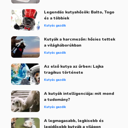
Legendás kutyahősök: Balto, Togo
és a többiek
Kutyás gazdik
Kutyák a harcmezőn: hősies tettek
a világháborúkban
Kutyás gazdik
Az első kutya az űrben: Lajka
tragikus története
Kutyás gazdik
A kutyák intelligenciája: mit mond
a tudomány?
Kutyás gazdik
A legmagasabb, legkisebb és
legidősebb kutyák a világon