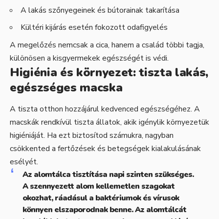
A lakás szőnyegeinek és bútorainak takarítása
Kültéri kijárás esetén fokozott odafigyelés
A megelőzés nemcsak a cica, hanem a család többi tagja,
különösen a kisgyermekek egészségét is védi.
Higiénia és környezet: tiszta lakás,
egészséges macska
A tiszta otthon hozzájárul kedvenced egészségéhez. A
macskák rendkívül tiszta állatok, akik igénylik környezetük
higiéniáját. Ha ezt biztosítod számukra, nagyban
csökkented a fertőzések és betegségek kialakulásának
esélyét.
Az alomtálca tisztítása napi szinten szükséges.
A szennyezett alom kellemetlen szagokat
okozhat, ráadásul a baktériumok és vírusok
könnyen elszaporodnak benne. Az alomtálcát