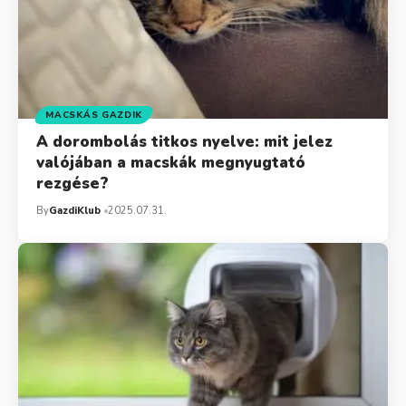
MACSKÁS GAZDIK
A dorombolás titkos nyelve: mit jelez
valójában a macskák megnyugtató
rezgése?
By
GazdiKlub
2025.07.31.