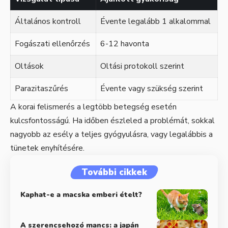
Általános kontroll
Évente legalább 1 alkalommal
Fogászati ellenőrzés
6-12 havonta
Oltások
Oltási protokoll szerint
Parazitaszűrés
Évente vagy szükség szerint
A korai felismerés a legtöbb betegség esetén
kulcsfontosságú. Ha időben észleled a problémát, sokkal
nagyobb az esély a teljes gyógyulásra, vagy legalábbis a
tünetek enyhítésére.
További cikkek
Kaphat-e a macska emberi ételt?
A szerencsehozó mancs: a japán