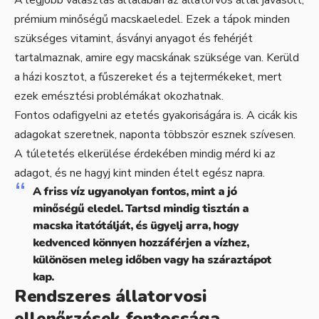
prémium minőségű macskaeledel. Ezek a tápok minden
szükséges vitamint, ásványi anyagot és fehérjét
tartalmaznak, amire egy macskának szüksége van. Kerüld
a házi kosztot, a fűszereket és a tejtermékeket, mert
ezek emésztési problémákat okozhatnak.
Fontos odafigyelni az etetés gyakoriságára is. A cicák kis
adagokat szeretnek, naponta többször esznek szívesen.
A túletetés elkerülése érdekében mindig mérd ki az
adagot, és ne hagyj kint minden ételt egész napra.
A friss víz ugyanolyan fontos, mint a jó
minőségű eledel. Tartsd mindig tisztán a
macska itatótálját, és ügyelj arra, hogy
kedvenced könnyen hozzáférjen a vízhez,
különösen meleg időben vagy ha száraztápot
kap.
Rendszeres állatorvosi
ellenőrzések fontossága