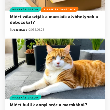
MACSKÁS GAZDIK
TIPPEK ÉS TANÁCSOK
Miért választják a macskák alvóhelynek a
dobozokat?
By
GazdiKlub
2025.08.28.
MACSKÁS GAZDIK
Miért hullik annyi szőr a macskából?