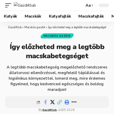
Aa
Kutyák
Macskák
Kutyafajták
Macskafajták
M
GazdiKlub
»
Macskás gazdik
»
Így előzheted meg a legtöbb macskabetegséget
MACSKÁS GAZDIK
Így előzheted meg a legtöbb
macskabetegséget
A legtöbb macskabetegség megelőzhető rendszeres
állatorvosi ellenőrzéssel, megfelelő táplálással és
higiénikus környezettel. Ismerd meg, mire érdemes
figyelned, hogy kedvenced egészséges és boldog
maradjon!
By
GazdiKlub
2025.10.29.