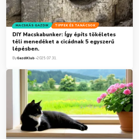
MACSKÁS GAZDIK
TIPPEK ÉS TANÁCSOK
DIY Macskabunker: Így építs tökéletes
téli menedéket a cicádnak 5 egyszerű
lépésben.
By
GazdiKlub
2025.07.31.