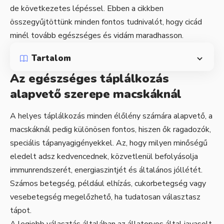
de következetes lépéssel. Ebben a cikkben
összegyűjtöttünk minden fontos tudnivalót, hogy cicád
minél tovább egészséges és vidám maradhasson.
Tartalom
Az egészséges táplálkozás
alapvető szerepe macskáknál
A helyes táplálkozás minden élőlény számára alapvető, a
macskáknál pedig különösen fontos, hiszen ők ragadozók,
speciális tápanyagigényekkel. Az, hogy milyen minőségű
eledelt adsz kedvencednek, közvetlenül befolyásolja
immunrendszerét, energiaszintjét és általános jóllétét.
Számos betegség, például elhízás, cukorbetegség vagy
vesebetegség megelőzhető, ha tudatosan választasz
tápot.
A legjobb választás általában az állatorvos által javasolt,