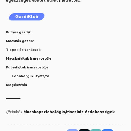
egészséges életet élhet melletted.
GazdiKlub
Kutyás gazdik
Macskás gazdik
Tippek és tanácsok
Macskafajták ismertetője
Kutyafajták ismertetője
Leonbergi kutyafajta
Kiegészítők
címkék
Macskapszichológia
Macskás érdekességek