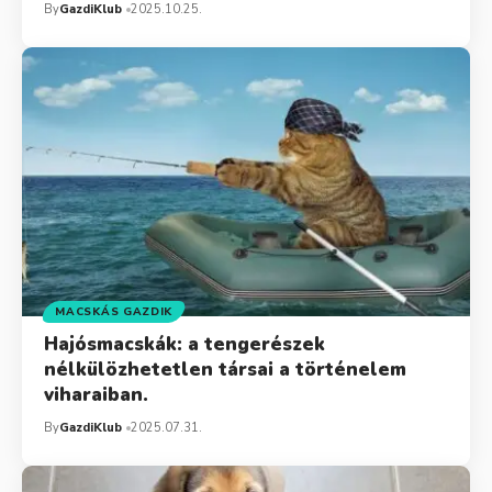
By
GazdiKlub
2025.10.25.
MACSKÁS GAZDIK
Hajósmacskák: a tengerészek
nélkülözhetetlen társai a történelem
viharaiban.
By
GazdiKlub
2025.07.31.