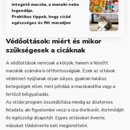
integető macska, a maneki-neko
legendája.
Praktikus tippek, hogy cicád
egészséges és fitt maradjon
Védőoltások: miért és mikor
szükségesek a cicáknak
A védőoltások nemcsak a kölyök, hanem a felnőtt
macskák számára is létfontosságúak. Ezek az oltások
védelmet nyújtanak olyan súlyos, gyakran halálos
betegségek ellen, mint például a macskanátha vagy a
fertőző bélgyulladás.
Az oltási program összeállítása mindig az állatorvos
feladata, aki figyelembe veszi a cica életkorát, életmódját
és egészségi állapotát. Egyes oltásokat évente,
másokat többévente kell megismételni.