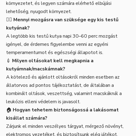
környezetet, és legyen számára elérhető elbújási
lehetőség, nyugodt környezet.
🚶‍♂️
Mennyi mozgásra van szüksége egy kis testű
kutyának?
A legtöbb kis testű kutya napi 30–60 perc mozgást
igényel, de érdemes figyelembe venni az egyéni
temperamentumot és egészségi állapotot is.
💉
Milyen oltásokat kell megkapnia a
kutyámnak/macskámnak?
A kötelező és ajánlott oltásokról minden esetben az
állatorvos ad pontos tájékoztatást, de általában a
kombinált oltások, veszettség, valamint macskáknál a
leukózis elleni védelem is javasolt.
🏠
Hogyan tehetem biztonságossá a lakásomat
kisállat számára?
Zárjunk el minden veszélyes tárgyat, mérgező növényt,
elektromos vezetéket, és biztosítsunk elég játékot,