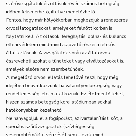
szűrővizsgálatok és oltások révén számos betegség
időben felismerhető, illetve megelőzhető.
Fontos, hogy már kölyökkorban megkezdjük a rendszeres
orvosi látogatásokat, amelyeket felnőtt korban is
folytatni kell. Az oltások, féreghajtás, bolha- és kullancs
elleni védelem mind-mind alapvető részei a felelős
állattartásnak. A vizsgálatok során az állatorvos
észreveheti azokat a tüneteket vagy elváltozásokat is,
amelyek elsőre nem szembetűnőek.
A megelőző orvosi ellátás lehetővé teszi, hogy még
idejében beavatkozzunk, ha valamilyen betegség vagy
rendellenesség jelei mutatkoznak. Ez életmentő lehet,
hiszen számos betegség korai stádiumban sokkal
hatékonyabban kezelhető.
Ne hanyagoljuk el a fogápolást, az ivartalanítást, sőt, a
speciális szűrővizsgálatok (szívférgesség,
veseproblémák) elvégzését sem – ezek mind