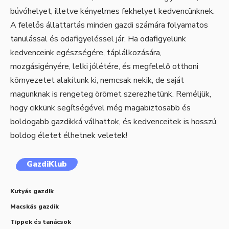
búvóhelyet, illetve kényelmes fekhelyet kedvencünknek.
A felelős állattartás minden gazdi számára folyamatos
tanulással és odafigyeléssel jár. Ha odafigyelünk
kedvenceink egészségére, táplálkozására,
mozgásigényére, lelki jólétére, és megfelelő otthoni
környezetet alakítunk ki, nemcsak nekik, de saját
magunknak is rengeteg örömet szerezhetünk. Reméljük,
hogy cikkünk segítségével még magabiztosabb és
boldogabb gazdikká válhattok, és kedvenceitek is hosszú,
boldog életet élhetnek veletek!
GazdiKlub
Kutyás gazdik
Macskás gazdik
Tippek és tanácsok