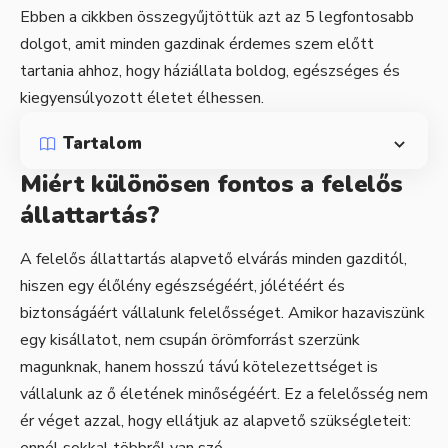
Ebben a cikkben összegyűjtöttük azt az 5 legfontosabb
dolgot, amit minden gazdinak érdemes szem előtt
tartania ahhoz, hogy háziállata boldog, egészséges és
kiegyensúlyozott életet élhessen.
Tartalom
Miért különösen fontos a felelős
állattartás?
A felelős állattartás alapvető elvárás minden gazditól,
hiszen egy élőlény egészségéért, jólétéért és
biztonságáért vállalunk felelősséget. Amikor hazaviszünk
egy kisállatot, nem csupán örömforrást szerzünk
magunknak, hanem hosszú távú kötelezettséget is
vállalunk az ő életének minőségéért. Ez a felelősség nem
ér véget azzal, hogy ellátjuk az alapvető szükségleteit:
ennél sokkal többről van szó.