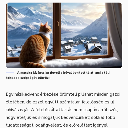
A macska kíváncsian figyeli a hóval borított tájat, ami a téli
hónapok szépségét tükrözi.
Egy házikedvenc érkezése örömteli pillanat minden gazdi
életében, de ezzel együtt számtalan felelősség és új
kihívás is jár. A felelős állattartás nem csupán arról szól,
hogy etetjük és simogatjuk kedvencünket; sokkal több
tudatosságot, odafigyelést, és előrelátást igényel.