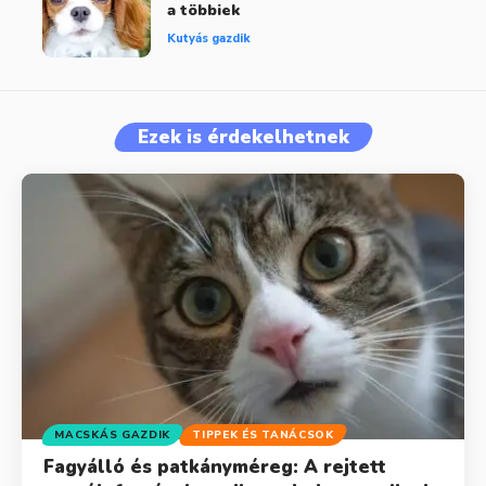
a többiek
Kutyás gazdik
Ezek is érdekelhetnek
MACSKÁS GAZDIK
TIPPEK ÉS TANÁCSOK
Fagyálló és patkányméreg: A rejtett