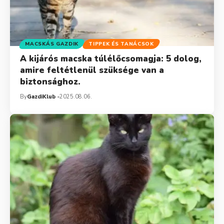
MACSKÁS GAZDIK
TIPPEK ÉS TANÁCSOK
A kijárós macska túlélőcsomagja: 5 dolog,
amire feltétlenül szüksége van a
biztonsághoz.
By
GazdiKlub
2025.08.06.