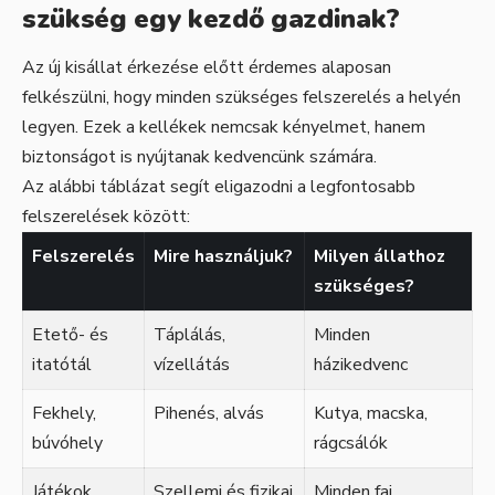
szükség egy kezdő gazdinak?
Az új kisállat érkezése előtt érdemes alaposan
felkészülni, hogy minden szükséges felszerelés a helyén
legyen. Ezek a kellékek nemcsak kényelmet, hanem
biztonságot is nyújtanak kedvencünk számára.
Az alábbi táblázat segít eligazodni a legfontosabb
felszerelések között:
Felszerelés
Mire használjuk?
Milyen állathoz
szükséges?
Etető- és
Táplálás,
Minden
itatótál
vízellátás
házikedvenc
Fekhely,
Pihenés, alvás
Kutya, macska,
búvóhely
rágcsálók
Játékok
Szellemi és fizikai
Minden faj