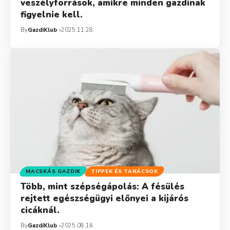
veszélyforrások, amikre minden gazdinak
figyelnie kell.
By
GazdiKlub
2025.11.28.
MACSKÁS GAZDIK
TIPPEK ÉS TANÁCSOK
Több, mint szépségápolás: A fésülés
rejtett egészségügyi előnyei a kijárós
cicáknál.
By
GazdiKlub
2025.08.16.