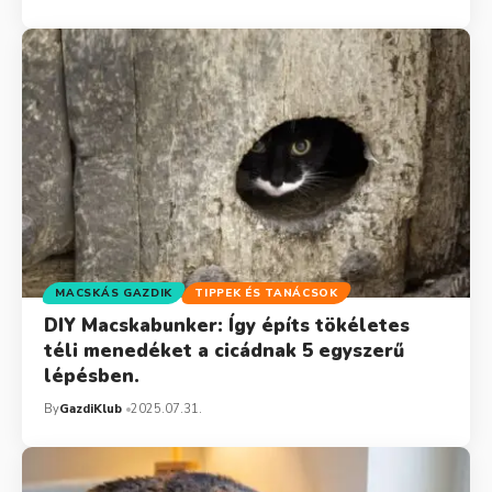
MACSKÁS GAZDIK
TIPPEK ÉS TANÁCSOK
DIY Macskabunker: Így építs tökéletes
téli menedéket a cicádnak 5 egyszerű
lépésben.
By
GazdiKlub
2025.07.31.