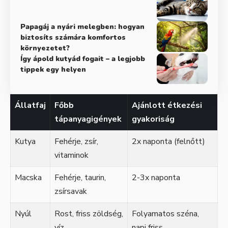
Papagáj a nyári melegben: hogyan
biztosíts számára komfortos
környezetet?
Így ápold kutyád fogait – a legjobb
tippek egy helyen
Állatfaj
Főbb
Ajánlott étkezési
tápanyagigények
gyakoriság
Kutya
Fehérje, zsír,
2x naponta (felnőtt)
vitaminok
Macska
Fehérje, taurin,
2-3x naponta
zsírsavak
Nyúl
Rost, friss zöldség,
Folyamatos széna,
víz
napi friss