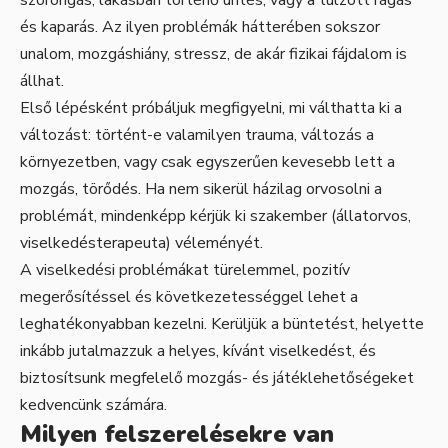
és kaparás. Az ilyen problémák hátterében sokszor
unalom, mozgáshiány, stressz, de akár fizikai fájdalom is
állhat.
Első lépésként próbáljuk megfigyelni, mi válthatta ki a
változást: történt-e valamilyen trauma, változás a
környezetben, vagy csak egyszerűen kevesebb lett a
mozgás, törődés. Ha nem sikerül házilag orvosolni a
problémát, mindenképp kérjük ki szakember (állatorvos,
viselkedésterapeuta) véleményét.
A viselkedési problémákat türelemmel, pozitív
megerősítéssel és következetességgel lehet a
leghatékonyabban kezelni. Kerüljük a büntetést, helyette
inkább jutalmazzuk a helyes, kívánt viselkedést, és
biztosítsunk megfelelő mozgás- és játéklehetőségeket
kedvencünk számára.
Milyen felszerelésekre van