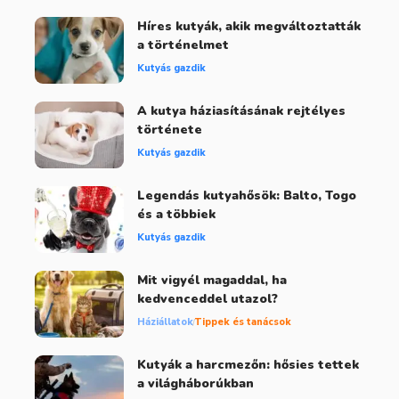
Híres kutyák, akik megváltoztatták
a történelmet
Kutyás gazdik
A kutya háziasításának rejtélyes
története
Kutyás gazdik
Legendás kutyahősök: Balto, Togo
és a többiek
Kutyás gazdik
Mit vigyél magaddal, ha
kedvenceddel utazol?
Háziállatok
Tippek és tanácsok
Kutyák a harcmezőn: hősies tettek
a világháborúkban