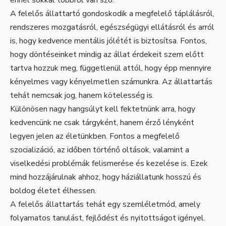
A felelős állattartó gondoskodik a megfelelő táplálásról,
rendszeres mozgatásról, egészségügyi ellátásról és arról
is, hogy kedvence mentális jólétét is biztosítsa. Fontos,
hogy döntéseinket mindig az állat érdekeit szem előtt
tartva hozzuk meg, függetlenül attól, hogy épp mennyire
kényelmes vagy kényelmetlen számunkra. Az állattartás
tehát nemcsak jog, hanem kötelesség is.
Különösen nagy hangsúlyt kell fektetnünk arra, hogy
kedvencünk ne csak tárgyként, hanem érző lényként
legyen jelen az életünkben. Fontos a megfelelő
szocializáció, az időben történő oltások, valamint a
viselkedési problémák felismerése és kezelése is. Ezek
mind hozzájárulnak ahhoz, hogy háziállatunk hosszú és
boldog életet élhessen.
A felelős állattartás tehát egy szemléletmód, amely
folyamatos tanulást, fejlődést és nyitottságot igényel.