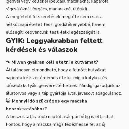
igényei vagy kellékei (például macskáknál kaparófa,
rágcsálóknál forgács, madaraknál ülőrúd).
A megfelelő felszerelések megléte nem csak a
hétköznapi életet teszi gördülékenyebbé, hanem
elősegíti kedvencünk testi-lelki egészségét is.
GYIK: Leggyakrabban feltett
kérdések és válaszok
🐾
Milyen gyakran kell etetni a kutyámat?
Általánosan elmondható, hogy a felnőtt kutyákat
naponta kétszer érdemes etetni, míg a kölykök és
idősebb kutyák igényei eltérhetnek. Mindig igazodjunk az
állatorvos vagy a táp gyártója által javasolt adagoláshoz.
😺
Mennyi idő szükséges egy macska
beszoktatásához?
A beszoktatás több naptól akár pár hétig is eltarthat.
Fontos, hogy a macska maga fedezhesse fel az új