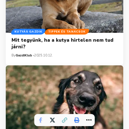
KUTYÁS GAZDIK
TIPPEK ÉS TANÁCSOK
Mit tegyünk, ha a kutya hirtelen nem tud
járni?
By
GazdiKlub
2025.10.12.