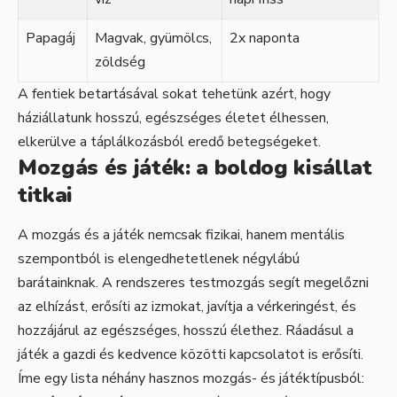
Papagáj
Magvak, gyümölcs,
2x naponta
zöldség
A fentiek betartásával sokat tehetünk azért, hogy
háziállatunk hosszú, egészséges életet élhessen,
elkerülve a táplálkozásból eredő betegségeket.
Mozgás és játék: a boldog kisállat
titkai
A mozgás és a játék nemcsak fizikai, hanem mentális
szempontból is elengedhetetlenek négylábú
barátainknak. A rendszeres testmozgás segít megelőzni
az elhízást, erősíti az izmokat, javítja a vérkeringést, és
hozzájárul az egészséges, hosszú élethez. Ráadásul a
játék a gazdi és kedvence közötti kapcsolatot is erősíti.
Íme egy lista néhány hasznos mozgás- és játéktípusból: