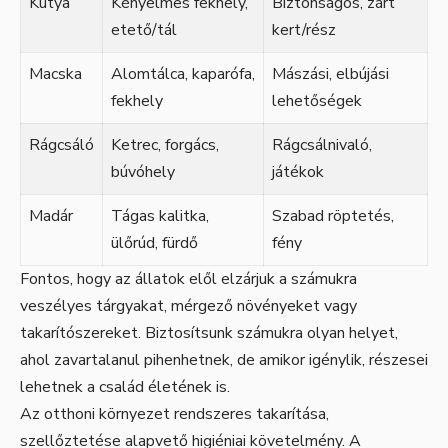
Kutya
Kényelmes fekhely,
Biztonságos, zárt
etető/tál
kert/rész
Macska
Alomtálca, kaparófa,
Mászási, elbújási
fekhely
lehetőségek
Rágcsáló
Ketrec, forgács,
Rágcsálnivaló,
búvóhely
játékok
Madár
Tágas kalitka,
Szabad röptetés,
ülőrúd, fürdő
fény
Fontos, hogy az állatok elől elzárjuk a számukra
veszélyes tárgyakat, mérgező növényeket vagy
takarítószereket. Biztosítsunk számukra olyan helyet,
ahol zavartalanul pihenhetnek, de amikor igénylik, részesei
lehetnek a család életének is.
Az otthoni környezet rendszeres takarítása,
szellőztetése alapvető higiéniai követelmény. A