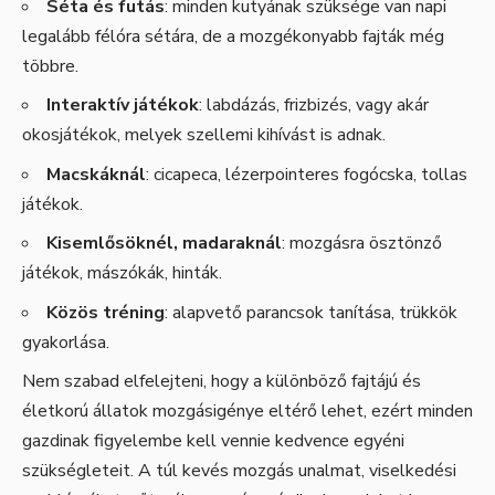
Séta és futás
: minden kutyának szüksége van napi
legalább félóra sétára, de a mozgékonyabb fajták még
többre.
Interaktív játékok
: labdázás, frizbizés, vagy akár
okosjátékok, melyek szellemi kihívást is adnak.
Macskáknál
: cicapeca, lézerpointeres fogócska, tollas
játékok.
Kisemlősöknél, madaraknál
: mozgásra ösztönző
játékok, mászókák, hinták.
Közös tréning
: alapvető parancsok tanítása, trükkök
gyakorlása.
Nem szabad elfelejteni, hogy a különböző fajtájú és
életkorú állatok mozgásigénye eltérő lehet, ezért minden
gazdinak figyelembe kell vennie kedvence egyéni
szükségleteit. A túl kevés mozgás unalmat, viselkedési