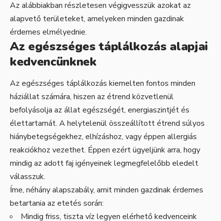
Az alábbiakban részletesen végigvesszük azokat az
alapvető területeket, amelyeken minden gazdinak
érdemes elmélyednie.
Az egészséges táplálkozás alapjai
kedvencünknek
Az egészséges táplálkozás kiemelten fontos minden
háziállat számára, hiszen az étrend közvetlenül
befolyásolja az állat egészségét, energiaszintjét és
élettartamát. A helytelenül összeállított étrend súlyos
hiánybetegségekhez, elhízáshoz, vagy éppen allergiás
reakciókhoz vezethet. Éppen ezért ügyeljünk arra, hogy
mindig az adott faj igényeinek legmegfelelőbb eledelt
válasszuk.
Íme, néhány alapszabály, amit minden gazdinak érdemes
betartania az etetés során:
Mindig friss, tiszta víz legyen elérhető kedvenceink