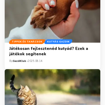
TIPPEK ÉS TANÁCSOK
KUTYÁS GAZDIK
Játékosan fejlesztenéd kutyád? Ezek a
játékok segítenek
By
GazdiKlub
2025.08.14.