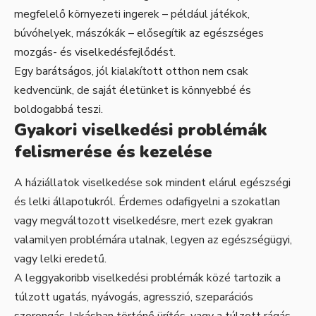
megfelelő környezeti ingerek – például játékok,
búvóhelyek, mászókák – elősegítik az egészséges
mozgás- és viselkedésfejlődést.
Egy barátságos, jól kialakított otthon nem csak
kedvencünk, de saját életünket is könnyebbé és
boldogabbá teszi.
Gyakori viselkedési problémák
felismerése és kezelése
A háziállatok viselkedése sok mindent elárul egészségi
és lelki állapotukról. Érdemes odafigyelni a szokatlan
vagy megváltozott viselkedésre, mert ezek gyakran
valamilyen problémára utalnak, legyen az egészségügyi,
vagy lelki eredetű.
A leggyakoribb viselkedési problémák közé tartozik a
túlzott ugatás, nyávogás, agresszió, szeparációs
szorongás, lakásban történő ürítés, vagy a túlzott rágás