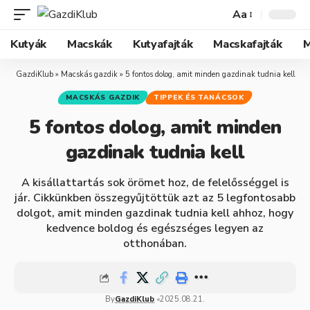
Aa
Kutyák
Macskák
Kutyafajták
Macskafajták
M
GazdiKlub
»
Macskás gazdik
»
5 fontos dolog, amit minden gazdinak tudnia kell
MACSKÁS GAZDIK
TIPPEK ÉS TANÁCSOK
5 fontos dolog, amit minden
gazdinak tudnia kell
A kisállattartás sok örömet hoz, de felelősséggel is
jár. Cikkünkben összegyűjtöttük azt az 5 legfontosabb
dolgot, amit minden gazdinak tudnia kell ahhoz, hogy
kedvence boldog és egészséges legyen az
otthonában.
By
GazdiKlub
2025.08.21.