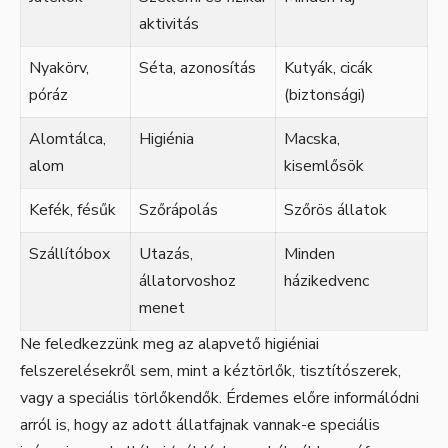
aktivitás
Nyakörv,
Séta, azonosítás
Kutyák, cicák
póráz
(biztonsági)
Alomtálca,
Higiénia
Macska,
alom
kisemlősök
Kefék, fésűk
Szőrápolás
Szőrös állatok
Szállítóbox
Utazás,
Minden
állatorvoshoz
házikedvenc
menet
Ne feledkezzünk meg az alapvető higiéniai
felszerelésekről sem, mint a kéztörlők, tisztítószerek,
vagy a speciális törlőkendők. Érdemes előre informálódni
arról is, hogy az adott állatfajnak vannak-e speciális