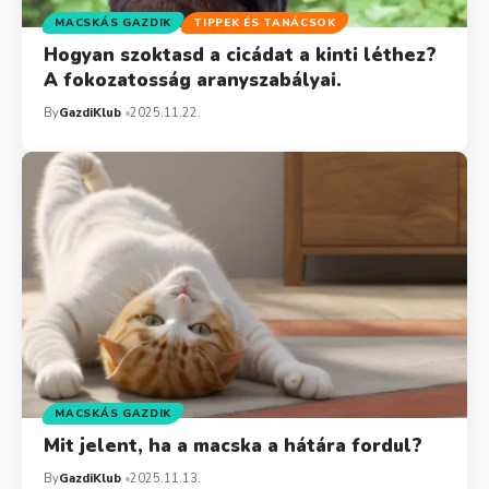
MACSKÁS GAZDIK
TIPPEK ÉS TANÁCSOK
Hogyan szoktasd a cicádat a kinti léthez?
A fokozatosság aranyszabályai.
By
GazdiKlub
2025.11.22.
MACSKÁS GAZDIK
Mit jelent, ha a macska a hátára fordul?
By
GazdiKlub
2025.11.13.