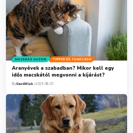
MACSKÁS GAZDIK
TIPPEK ÉS TANÁCSOK
Aranyévek a szabadban? Mikor kell egy
idős macskától megvonni a kijárást?
By
GazdiKlub
2025.08.07.