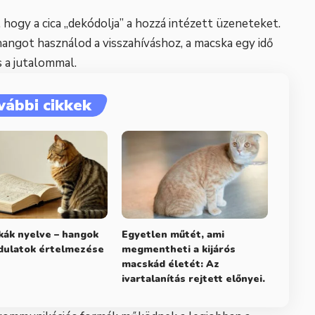
 hogy a cica „dekódolja” a hozzá intézett üzeneteket.
angot használod a visszahíváshoz, a macska egy idő
s a jutalommal.
vábbi cikkek
ák nyelve – hangok
Egyetlen műtét, ami
dulatok értelmezése
megmentheti a kijárós
macskád életét: Az
ivartalanítás rejtett előnyei.