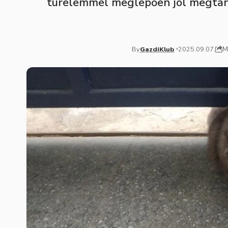
türelemmel meglepően jól megtanít
M
By
GazdiKlub
2025.09.07.