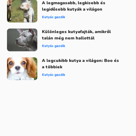
A legmagasabb, legkisebb és
legidősebb kutyák a világon
Kutyás gazdik
Különleges kutyafajták, amikről
talán még nem hallottál
Kutyás gazdik
A legcukibb kutya a világon: Boo és
a többiek
Kutyás gazdik