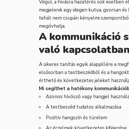
Végül, a hívásra hazatérés sok esetben é
megjelenik egy idegen kutya, gyorsan és 
tehát nem csupán kényelmi szempontból 
megóvhatja.
A kommunikáció s
való kapcsolatba
A sikeres tanítás egyik alappillére a meg
elsősorban a testbeszédből és a hangokb
érthető és következetes jeleket használj
Mi segíthet a hatékony kommunikáció
Azonos hívószó vagy hangjel használ
A testbeszéd tudatos alkalmazása
Pozitív hangszín és türelem
Az érzelmek következetes kifejezése