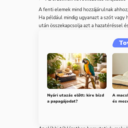
A fenti elemek mind hozzájárulnak ahhoz,
Ha például mindig ugyanazt a szót vagy h
után összekapcsolja azt a hazatéréssel é
To
Nyári utazás előtt: kire bízd
A macsk
a papagájodat?
és moz