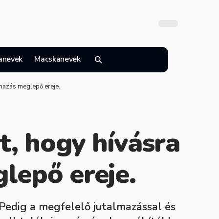
anevek
Macskanevek
lmazás meglepő ereje.
, hogy hívásra
lepő ereje.
 Pedig a megfelelő jutalmazással és