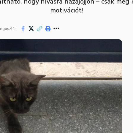
ható, hogy hívásra hazajöjjön – csak meg k
motivációt!
egosztás