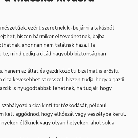
mészetűek, ezért szeretnek ki-be járni a lakásból
rejthet, hiszen bármikor eltévedhetnek, bajba
lhatnak, ahonnan nem találnak haza. Ha
d te, mind pedig a cicád nagyobb biztonságban
hanem az állat és gazdi közötti bizalmat is erősíti.
 cica kevesebbet stresszel, hiszen tudja, hogy a gazdi
gazdik is nyugodtabbak lehetnek, ha tudják, hogy
 szabályozd a cica kinti tartózkodását, például
em kell aggódnod, hogy elkószál vagy veszélybe kerül.
rnyéken élőknek vagy olyan helyeken, ahol sok a