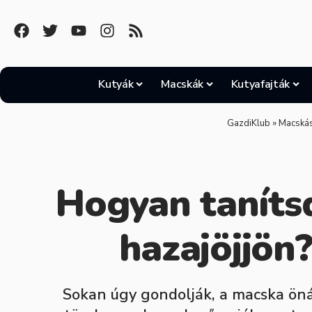
Kutyák
Macskák
Kutyafajták
GazdiKlub
»
Macskás
Hogyan taníts
hazajöjjön
Sokan úgy gondolják, a macska önál