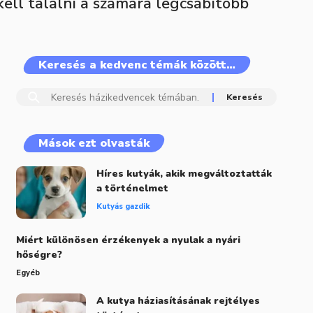
ell találni a számára legcsábítóbb
Keresés a kedvenc témák között…
Mások ezt olvasták
Híres kutyák, akik megváltoztatták
a történelmet
Kutyás gazdik
Miért különösen érzékenyek a nyulak a nyári
hőségre?
Egyéb
A kutya háziasításának rejtélyes