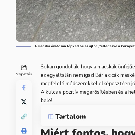
A macska óvatosan lépked be az ajtón, felfedezve a környez
Sokan gondolják, hogy a macskák önfejűek
ez egyáltalán nem igaz! Bár a cicák másk
Megosztás
megfelelő módszerekkel elképesztően jól 
A kulcs a pozitív megerősítésben és a h
bele!
Tartalom
Miért fontos, hog