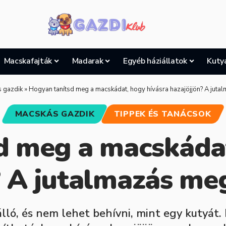
Macskafajták
Madarak
Egyéb háziállatok
Kuty
 gazdik
»
Hogyan tanítsd meg a macskádat, hogy hívásra hazajöjjön? A juta
MACSKÁS GAZDIK
TIPPEK ÉS TANÁCSOK
d meg a macskádat
? A jutalmazás meg
ló, és nem lehet behívni, mint egy kutyát.