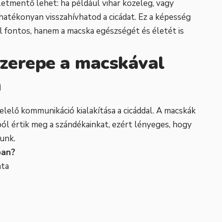
letmentő lehet: ha például vihar közeleg, vagy
hatékonyan visszahívhatod a cicádat. Ez a képesség
fontos, hanem a macska egészségét és életét is
zerepe a macskával
n
felelő kommunikáció kialakítása a cicáddal. A macskák
ól értik meg a szándékainkat, ezért lényeges, hogy
unk.
ban?
ata