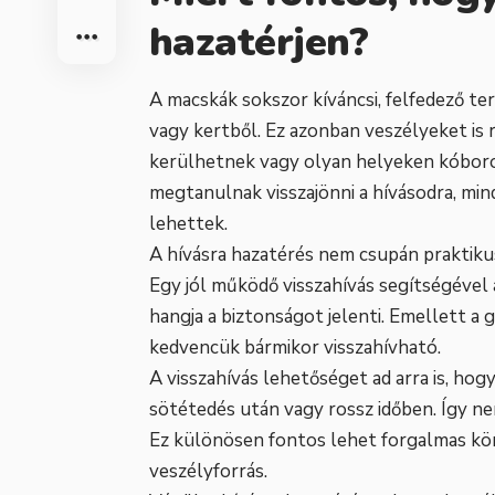
hazatérjen?
A macskák sokszor kíváncsi, felfedező ter
vagy kertből. Ez azonban veszélyeket is 
kerülhetnek vagy olyan helyeken kóboro
megtanulnak visszajönni a hívásodra, min
lehettek.
A hívásra hazatérés nem csupán praktikus, 
Egy jól működő visszahívás segítségével a
hangja a biztonságot jelenti. Emellett a 
kedvencük bármikor visszahívható.
A visszahívás lehetőséget ad arra is, hogy
sötétedés után vagy rossz időben. Így n
Ez különösen fontos lehet forgalmas kö
veszélyforrás.