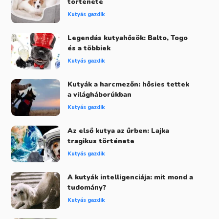
története
Kutyás gazdik
Legendás kutyahősök: Balto, Togo
és a többiek
Kutyás gazdik
Kutyák a harcmezőn: hősies tettek
a világháborúkban
Kutyás gazdik
Az első kutya az űrben: Lajka
tragikus története
Kutyás gazdik
A kutyák intelligenciája: mit mond a
tudomány?
Kutyás gazdik