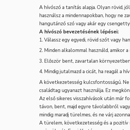
A hívószó a tanítás alapja. Olyan rövid, 
használsz a mindennapokban, hogy ne zava
hangutánzó szó vagy akár egy csengettyű
A hívószó bevezetésének lépései:
Válassz egy egyedi, rövid szót vagy hango
Minden alkalommal használd, amikor a 
Először bent, zavartalan környezetben
Mindig jutalmazd a cicát, ha reagál a hív
A következetesség kulcsfontosságú. Ne v
családtag ugyanazt használja. Ez megkönnyí
Az első sikeres visszahívások után már f
távon, bent, majd egyre távolabbról vag
mindig maradj türelmes, és ne várj azonnal
A türelem, következetesség és a pozití