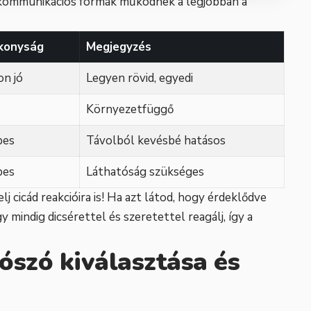
 kommunikációs formák működnek a legjobban a
konyság
Megjegyzés
n jó
Legyen rövid, egyedi
Környezetfüggő
pes
Távolból kevésbé hatásos
pes
Láthatóság szükséges
j cicád reakcióira is! Ha azt látod, hogy érdeklődve
gy mindig dicsérettel és szeretettel reagálj, így a
vószó kiválasztása és