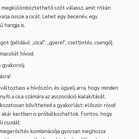
jól megkülönböztethető szót válassz, amit ritkán
rja össze a cicát. Lehet egy becenév, egy
 hangja is.
t (például: „cica!”, „gyere!”, csettintés, csengő).
macskát hívod.
 gyakorolj.
ásra!
áltoztass a hívószón, és ügyelj arra, hogy minden
ti a cica számára az asszociáció kialakítását.
okozatosan bővítheted a gyakorlást: először rövid
y akár kertben is próbálkozhattok. Fontos, hogy
i csodát.
v megerősítés kombinációja gyorsan meghozza