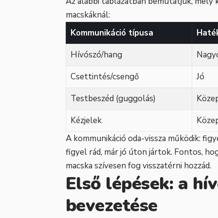
Az alábbi táblázatban bemutatjuk, mely
macskáknál:
Kommunikáció típusa
Haté
Hívószó/hang
Nagyo
Csettintés/csengő
Jó
Testbeszéd (guggolás)
Köze
Kézjelek
Köze
A kommunikáció oda-vissza működik: figyel
figyel rád, már jó úton jártok. Fontos, ho
macska szívesen fog visszatérni hozzád.
Első lépések: a hí
bevezetése