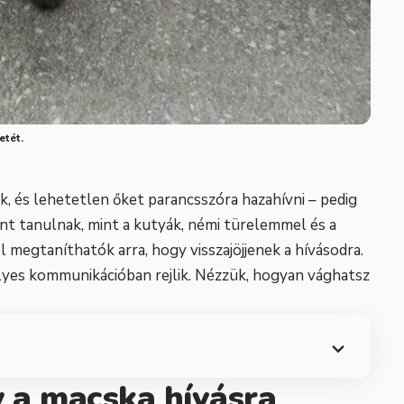
etét.
, és lehetetlen őket parancsszóra hazahívni – pedig
ént tanulnak, mint a kutyák, némi türelemmel és a
megtaníthatók arra, hogy visszajöjjenek a hívásodra.
elyes kommunikációban rejlik. Nézzük, hogyan vághatsz
y a macska hívásra