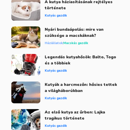
A kutya háziasításának rejtélyes
története
Kutyás gazdik
Nyári bundaápolás: mire van
szüksége a macskáknak?
Háziállatok
Macskás gazdik
Legendás kutyahősök: Balto, Togo
és a többiek
Kutyás gazdik
Kutyák a harcmezőn: hősies tettek
a világháborúkban
Kutyás gazdik
Az első kutya az űrben: Lajka
tragikus története
Kutyás gazdik