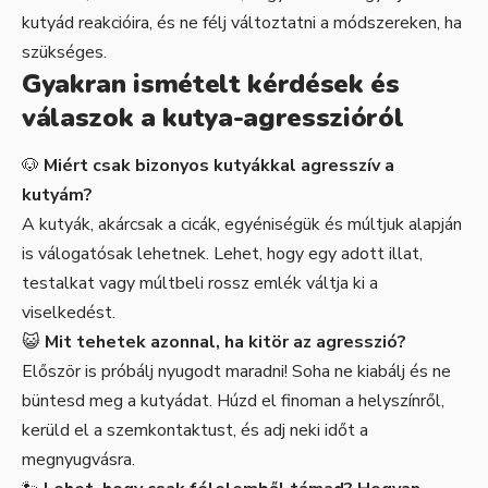
kutyád reakcióira, és ne félj változtatni a módszereken, ha
szükséges.
Gyakran ismételt kérdések és
válaszok a kutya-agresszióról
🐶
Miért csak bizonyos kutyákkal agresszív a
kutyám?
A kutyák, akárcsak a cicák, egyéniségük és múltjuk alapján
is válogatósak lehetnek. Lehet, hogy egy adott illat,
testalkat vagy múltbeli rossz emlék váltja ki a
viselkedést.
😺
Mit tehetek azonnal, ha kitör az agresszió?
Először is próbálj nyugodt maradni! Soha ne kiabálj és ne
büntesd meg a kutyádat. Húzd el finoman a helyszínről,
kerüld el a szemkontaktust, és adj neki időt a
megnyugvásra.