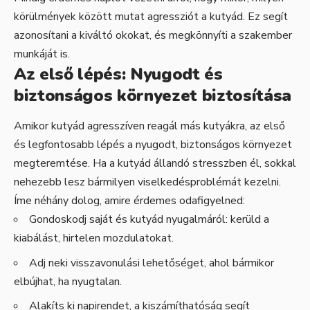
körülmények között mutat agressziót a kutyád. Ez segít
azonosítani a kiváltó okokat, és megkönnyíti a szakember
munkáját is.
Az első lépés: Nyugodt és
biztonságos környezet biztosítása
Amikor kutyád agresszíven reagál más kutyákra, az első
és legfontosabb lépés a nyugodt, biztonságos környezet
megteremtése. Ha a kutyád állandó stresszben él, sokkal
nehezebb lesz bármilyen viselkedésproblémát kezelni.
Íme néhány dolog, amire érdemes odafigyelned:
Gondoskodj saját és kutyád nyugalmáról: kerüld a
kiabálást, hirtelen mozdulatokat.
Adj neki visszavonulási lehetőséget, ahol bármikor
elbújhat, ha nyugtalan.
Alakíts ki napirendet, a kiszámíthatóság segít