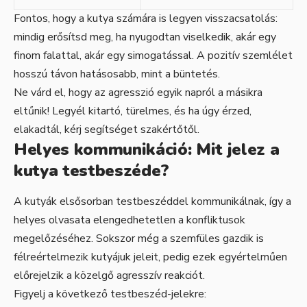
Fontos, hogy a kutya számára is legyen visszacsatolás:
mindig erősítsd meg, ha nyugodtan viselkedik, akár egy
finom falattal, akár egy simogatással. A pozitív szemlélet
hosszú távon hatásosabb, mint a büntetés.
Ne várd el, hogy az agresszió egyik napról a másikra
eltűnik! Legyél kitartó, türelmes, és ha úgy érzed,
elakadtál, kérj segítséget szakértőtől.
Helyes kommunikáció: Mit jelez a
kutya testbeszéde?
A kutyák elsősorban testbeszéddel kommunikálnak, így a
helyes olvasata elengedhetetlen a konfliktusok
megelőzéséhez. Sokszor még a szemfüles gazdik is
félreértelmezik kutyájuk jeleit, pedig ezek egyértelműen
előrejelzik a közelgő agresszív reakciót.
Figyelj a következő testbeszéd-jelekre: