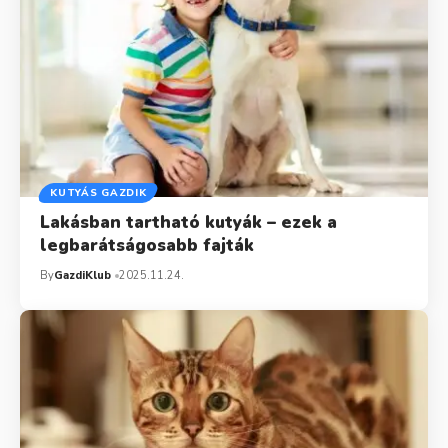
KUTYÁS GAZDIK
Lakásban tartható kutyák – ezek a
legbarátságosabb fajták
By
GazdiKlub
2025.11.24.