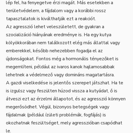
lép fel, ha fenyegetve érzi magát. Más esetekben a
területvédelem, a fájdalom vagy a korábbi rossz
tapasztalatok is kiválthatják ezt a reakciót.
Az agresszió lehet veleszületett, de gyakran a
szocializáció hiányának eredménye is. Ha egy kutya
kölyökkorában nem találkozott elég más állattal vagy
emberekkel, később nehezebben fogadja el az
újdonságokat. Fontos még a hormonális tényezőket is
megemlíteni, például az ivaros kanok hajlamosabbak
lehetnek a védelmező vagy domináns magatartásra.
A gazdi viselkedése is jelentős szerepet játszhat. Ha te
is izgulsz vagy feszülten húzod vissza a kutyádat, ő is
átveszi ezt az érzelmi állapotot, és az agresszió könnyen
megerősödhet. Végül, bizonyos betegségek vagy
fájdalmak (például ízületi problémák, fogfájás) is
okozhatnak feszültséget, mely agresszióban csapódhat
le.