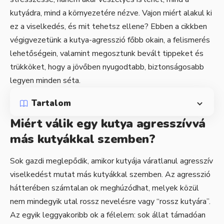
kutyádra, mind a környezetére nézve. Vajon miért alakul ki
ez a viselkedés, és mit tehetsz ellene? Ebben a cikkben
végigvezetünk a kutya-agresszió főbb okain, a felismerés
lehetőségein, valamint megosztunk bevált tippeket és
trükköket, hogy a jövőben nyugodtabb, biztonságosabb
legyen minden séta.
Tartalom
Miért válik egy kutya agresszívvá
más kutyákkal szemben?
Sok gazdi meglepődik, amikor kutyája váratlanul agresszív
viselkedést mutat más kutyákkal szemben. Az agresszió
hátterében számtalan ok meghúzódhat, melyek közül
nem mindegyik utal rossz nevelésre vagy “rossz kutyára”.
Az egyik leggyakoribb ok a félelem: sok állat támadóan