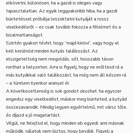
elkövetni, különösen, ha a gazdi is ideges vagy
tapasztalatlan. Az egyik leggyakoribb hiba, ha a gazdi
büntetéssel próbálja leszoktatni kutyáját a rossz
viselkedésről – ez csak tovább fokozza a félelmet és a
bizalmatlanságot.
Szintén gyakori tévhit, hogy “majd kinövi”, vagy hogy el
kell kerülnöd minden kutyás találkozást. Az
elszigeteltség nem megoldás, sőt, hosszabb távon
ronthat a helyzeten. Arra is figyelj, hogy ne erőltesd rá a
más kutyákkal való találkozást, ha még nem áll készen rá
– a türelem ilyenkor aranyat ér.
A következetlenség is sok gondot okozhat: ha egyszer
engedsz egy viselkedést, máskor meg bünteted, a kutyád
összezavarodik. Mindig legyen egyértelmű, mit vársz tőle,
és díjazd a jó magatartást.
Végül, ne felejtsd el, hogy minden eb egyedi: ami másnak
működik, nálatok nem biztos, hogy beválik. Figyelj a