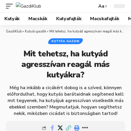
Aa
Kutyák
Macskák
Kutyafajták
Macskafajták
M
GazdiKlub
»
Kutyás gazdik
»
Mit tehetsz, ha kutyád agresszívan reagál más kutyákra?
KUTYÁS GAZDIK
Mit tehetsz, ha kutyád
agresszívan reagál más
kutyákra?
Még ha inkább a cicákért dobog is a szíved, könnyen
előfordulhat, hogy kutyás barátaidnak segítened kell:
mit tegyenek, ha kutyájuk agresszívan viselkedik más
ebekkel szemben? Megmutatjuk, hogyan segíthetsz
nekik, miközben cicádat is biztonságban tartod!