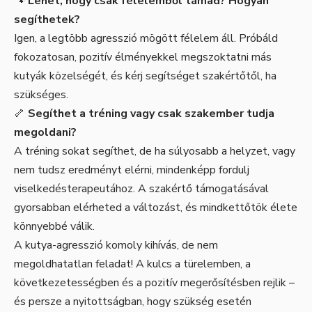
🐾
Lehet, hogy csak félelemből támad? Hogyan
segíthetek?
Igen, a legtöbb agresszió mögött félelem áll. Próbáld
fokozatosan, pozitív élményekkel megszoktatni más
kutyák közelségét, és kérj segítséget szakértőtől, ha
szükséges.
🦴
Segíthet a tréning vagy csak szakember tudja
megoldani?
A tréning sokat segíthet, de ha súlyosabb a helyzet, vagy
nem tudsz eredményt elérni, mindenképp fordulj
viselkedésterapeutához. A szakértő támogatásával
gyorsabban elérheted a változást, és mindkettőtök élete
könnyebbé válik.
A kutya-agresszió komoly kihívás, de nem
megoldhatatlan feladat! A kulcs a türelemben, a
következetességben és a pozitív megerősítésben rejlik –
és persze a nyitottságban, hogy szükség esetén