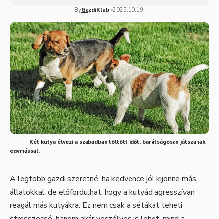
By
GazdiKlub
2025.10.19.
Két kutya élvezi a szabadban töltött időt, barátságosan játszanak
egymással.
A legtöbb gazdi szeretné, ha kedvence jól kijönne más
állatokkal, de előfordulhat, hogy a kutyád agresszívan
reagál más kutyákra. Ez nem csak a sétákat teheti
stresszessé, hanem akár veszélyes is lehet, mind a