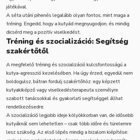
játékával.
A séta utáni pihenés legalább olyan fontos, mint maga a
tréning. Engedd, hogy a kutyád megnyugodjon, és mindig
dicsérd meg a pozitív viselkedést.
Tréning és szocializáció: Segítség
szakértőtől
A megfelelő tréning és szocializáció kulcsfontosságú a
kutya-agresszió kezelésében. Ha úgy érzed, egyedül nem
boldogulsz, bátran fordulj szakértőhöz: egy képzett
kutyakiképző vagy viselkedésterapeuta személyre
szabott tanácsokkal és gyakorlati segítséggel állhat
rendelkezésedre.
A szocializáció legjobb ideje kölyökkorban van, de idősebb
kutyáknál sem lehetetlen – csak több időre és türelemre
lesz szükség. Az első lépés mindig a bizalom kiépítése: