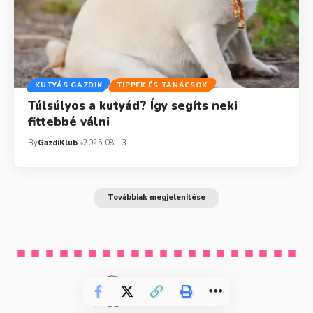
KUTYÁS GAZDIK
TIPPEK ÉS TANÁCSOK
Túlsúlyos a kutyád? Így segíts neki
fittebbé válni
By
GazdiKlub
2025.08.13.
Továbbiak megjelenítése