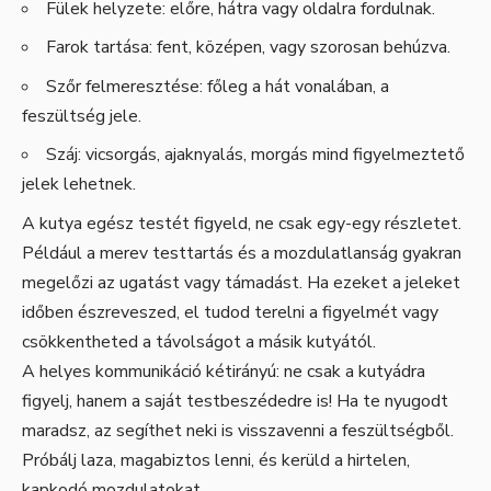
Fülek helyzete: előre, hátra vagy oldalra fordulnak.
Farok tartása: fent, középen, vagy szorosan behúzva.
Szőr felmeresztése: főleg a hát vonalában, a
feszültség jele.
Száj: vicsorgás, ajaknyalás, morgás mind figyelmeztető
jelek lehetnek.
A kutya egész testét figyeld, ne csak egy-egy részletet.
Például a merev testtartás és a mozdulatlanság gyakran
megelőzi az ugatást vagy támadást. Ha ezeket a jeleket
időben észreveszed, el tudod terelni a figyelmét vagy
csökkentheted a távolságot a másik kutyától.
A helyes kommunikáció kétirányú: ne csak a kutyádra
figyelj, hanem a saját testbeszédedre is! Ha te nyugodt
maradsz, az segíthet neki is visszavenni a feszültségből.
Próbálj laza, magabiztos lenni, és kerüld a hirtelen,
kapkodó mozdulatokat.