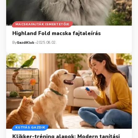
MACSKAFAJTÁK ISMERTETŐJE
Highland Fold macska fajtaleírás
By
GazdiKlub
2025.08.02.
KUTYÁS GAZDIK
Klikker-tréning alapok: Modern tanítási