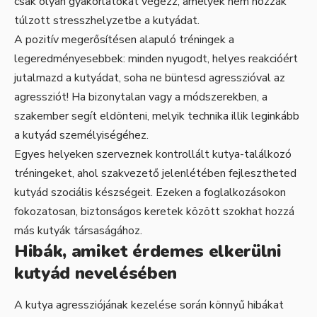
csak olyan gyakorlatokat végezz, amelyek nem hozzák
túlzott stresszhelyzetbe a kutyádat.
A pozitív megerősítésen alapuló tréningek a
legeredményesebbek: minden nyugodt, helyes reakcióért
jutalmazd a kutyádat, soha ne büntesd agresszióval az
agressziót! Ha bizonytalan vagy a módszerekben, a
szakember segít eldönteni, melyik technika illik leginkább
a kutyád személyiségéhez.
Egyes helyeken szerveznek kontrollált kutya-találkozó
tréningeket, ahol szakvezető jelenlétében fejlesztheted
kutyád szociális készségeit. Ezeken a foglalkozásokon
fokozatosan, biztonságos keretek között szokhat hozzá
más kutyák társaságához.
Hibák, amiket érdemes elkerülni
kutyád nevelésében
A kutya agressziójának kezelése során könnyű hibákat