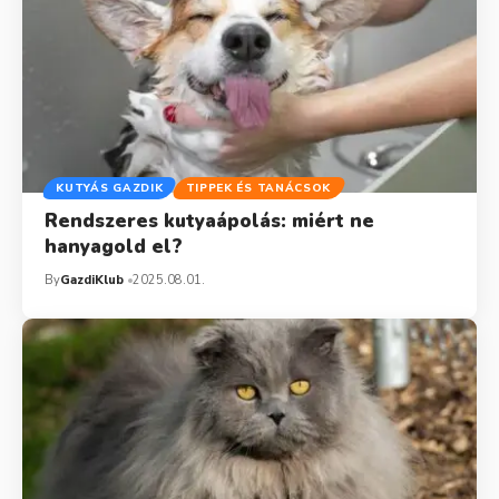
KUTYÁS GAZDIK
TIPPEK ÉS TANÁCSOK
Rendszeres kutyaápolás: miért ne
hanyagold el?
By
GazdiKlub
2025.08.01.