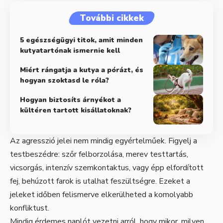
További cikkek
5 egészségügyi titok, amit minden
kutyatartónak ismernie kell
Miért rángatja a kutya a pórázt, és
hogyan szoktasd le róla?
Hogyan biztosíts árnyékot a
kültéren tartott kisállatoknak?
Az agresszió jelei nem mindig egyértelműek. Figyelj a
testbeszédre: szőr felborzolása, merev testtartás,
vicsorgás, intenzív szemkontaktus, vagy épp elfordított
fej, behúzott farok is utalhat feszültségre. Ezeket a
jeleket időben felismerve elkerülheted a komolyabb
konfliktust.
Mindig érdemes naplót vezetni arról, hogy mikor, milyen