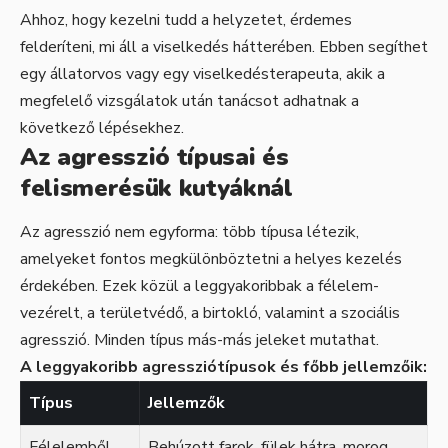
Ahhoz, hogy kezelni tudd a helyzetet, érdemes
felderíteni, mi áll a viselkedés hátterében. Ebben segíthet
egy állatorvos vagy egy viselkedésterapeuta, akik a
megfelelő vizsgálatok után tanácsot adhatnak a
következő lépésekhez.
Az agresszió típusai és
felismerésük kutyáknál
Az agresszió nem egyforma: több típusa létezik,
amelyeket fontos megkülönböztetni a helyes kezelés
érdekében. Ezek közül a leggyakoribbak a félelem-
vezérelt, a területvédő, a birtokló, valamint a szociális
agresszió. Minden típus más-más jeleket mutathat.
A leggyakoribb agressziótípusok és főbb jellemzőik:
Típus
Jellemzők
Félelemből
Behúzott farok, fülek hátra, morog,