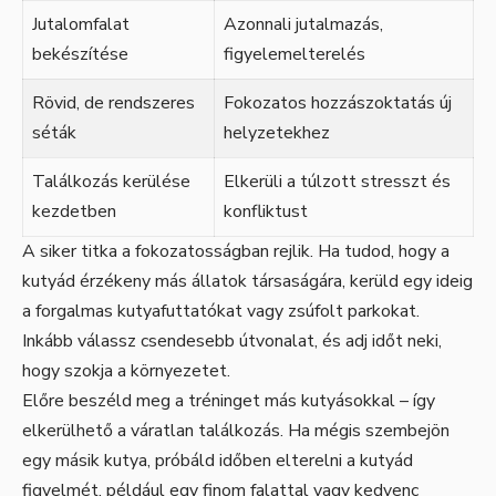
Jutalomfalat
Azonnali jutalmazás,
bekészítése
figyelemelterelés
Rövid, de rendszeres
Fokozatos hozzászoktatás új
séták
helyzetekhez
Találkozás kerülése
Elkerüli a túlzott stresszt és
kezdetben
konfliktust
A siker titka a fokozatosságban rejlik. Ha tudod, hogy a
kutyád érzékeny más állatok társaságára, kerüld egy ideig
a forgalmas kutyafuttatókat vagy zsúfolt parkokat.
Inkább válassz csendesebb útvonalat, és adj időt neki,
hogy szokja a környezetet.
Előre beszéld meg a tréninget más kutyásokkal – így
elkerülhető a váratlan találkozás. Ha mégis szembejön
egy másik kutya, próbáld időben elterelni a kutyád
figyelmét, például egy finom falattal vagy kedvenc