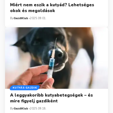
Miért nem eszik a kutyád? Lehetséges
okok és megoldások
By
GazdiKlub
2025.09.01.
KUTYÁS GAZDIK
A leggyakoribb kutyabetegségek – és
mire figyelj gazdiként
By
GazdiKlub
2025.09.18.