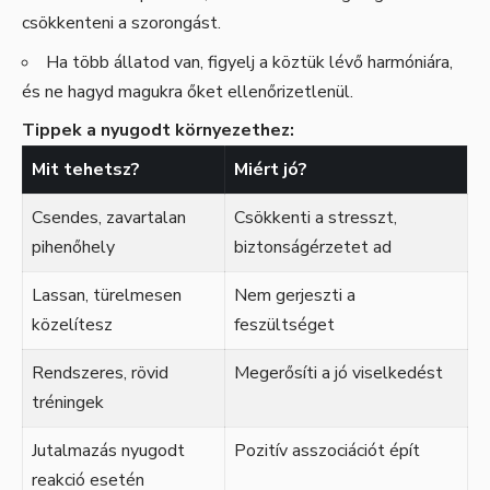
csökkenteni a szorongást.
Ha több állatod van, figyelj a köztük lévő harmóniára,
és ne hagyd magukra őket ellenőrizetlenül.
Tippek a nyugodt környezethez:
Mit tehetsz?
Miért jó?
Csendes, zavartalan
Csökkenti a stresszt,
pihenőhely
biztonságérzetet ad
Lassan, türelmesen
Nem gerjeszti a
közelítesz
feszültséget
Rendszeres, rövid
Megerősíti a jó viselkedést
tréningek
Jutalmazás nyugodt
Pozitív asszociációt épít
reakció esetén