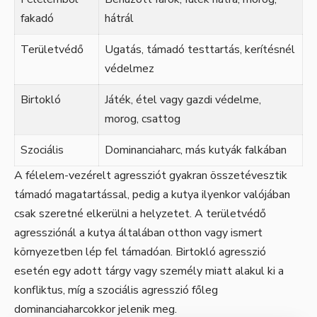
fakadó
hátrál
Területvédő
Ugatás, támadó testtartás, kerítésnél
védelmez
Birtokló
Játék, étel vagy gazdi védelme,
morog, csattog
Szociális
Dominanciaharc, más kutyák falkában
A félelem-vezérelt agressziót gyakran összetévesztik
támadó magatartással, pedig a kutya ilyenkor valójában
csak szeretné elkerülni a helyzetet. A területvédő
agressziónál a kutya általában otthon vagy ismert
környezetben lép fel támadóan. Birtokló agresszió
esetén egy adott tárgy vagy személy miatt alakul ki a
konfliktus, míg a szociális agresszió főleg
dominanciaharcokkor jelenik meg.