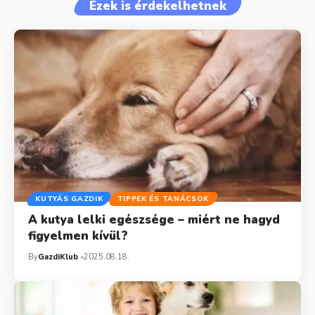
Ezek is érdekelhetnek
KUTYÁS GAZDIK
TIPPEK ÉS TANÁCSOK
A kutya lelki egészsége – miért ne hagyd
figyelmen kívül?
By
GazdiKlub
2025.08.18.