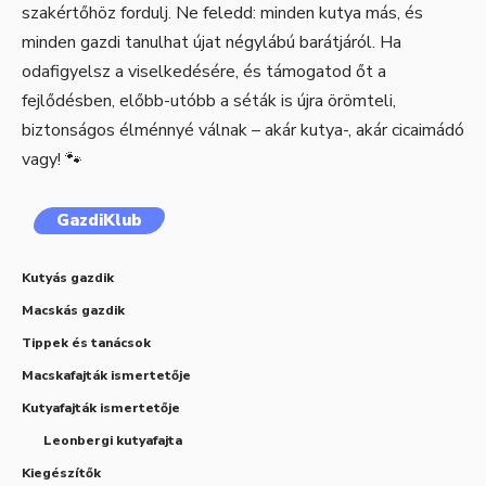
szakértőhöz fordulj. Ne feledd: minden kutya más, és
minden gazdi tanulhat újat négylábú barátjáról. Ha
odafigyelsz a viselkedésére, és támogatod őt a
fejlődésben, előbb-utóbb a séták is újra örömteli,
biztonságos élménnyé válnak – akár kutya-, akár cicaimádó
vagy! 🐾
GazdiKlub
Kutyás gazdik
Macskás gazdik
Tippek és tanácsok
Macskafajták ismertetője
Kutyafajták ismertetője
Leonbergi kutyafajta
Kiegészítők