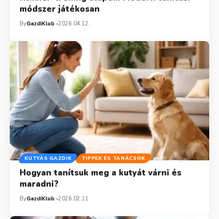
módszer játékosan
By
GazdiKlub
2026.04.12.
KUTYÁS GAZDIK
TIPPEK ÉS TANÁCSOK
Hogyan tanítsuk meg a kutyát várni és
maradni?
By
GazdiKlub
2026.02.11.