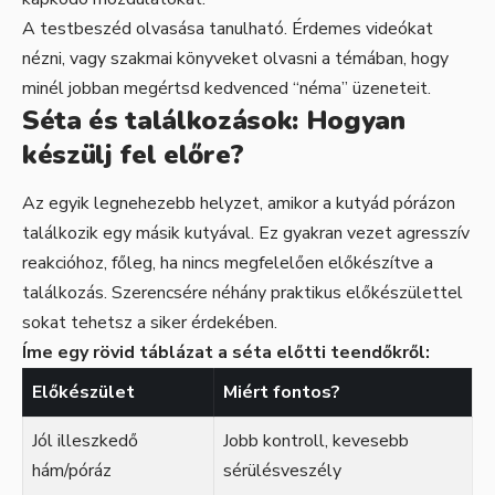
A testbeszéd olvasása tanulható. Érdemes videókat
nézni, vagy szakmai könyveket olvasni a témában, hogy
minél jobban megértsd kedvenced “néma” üzeneteit.
Séta és találkozások: Hogyan
készülj fel előre?
Az egyik legnehezebb helyzet, amikor a kutyád pórázon
találkozik egy másik kutyával. Ez gyakran vezet agresszív
reakcióhoz, főleg, ha nincs megfelelően előkészítve a
találkozás. Szerencsére néhány praktikus előkészülettel
sokat tehetsz a siker érdekében.
Íme egy rövid táblázat a séta előtti teendőkről:
Előkészület
Miért fontos?
Jól illeszkedő
Jobb kontroll, kevesebb
hám/póráz
sérülésveszély