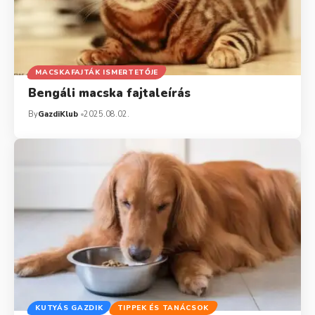
MACSKAFAJTÁK ISMERTETŐJE
Bengáli macska fajtaleírás
By
GazdiKlub
2025.08.02.
KUTYÁS GAZDIK
TIPPEK ÉS TANÁCSOK