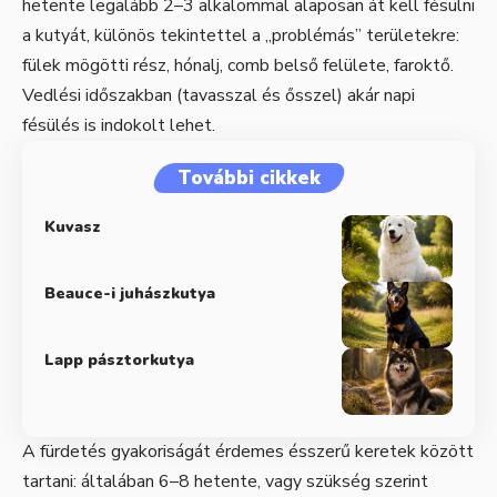
hetente legalább 2–3 alkalommal alaposan át kell fésülni
a kutyát, különös tekintettel a „problémás” területekre:
fülek mögötti rész, hónalj, comb belső felülete, faroktő.
Vedlési időszakban (tavasszal és ősszel) akár napi
fésülés is indokolt lehet.
További cikkek
Kuvasz
Beauce-i juhászkutya
Lapp pásztorkutya
A fürdetés gyakoriságát érdemes ésszerű keretek között
tartani: általában 6–8 hetente, vagy szükség szerint