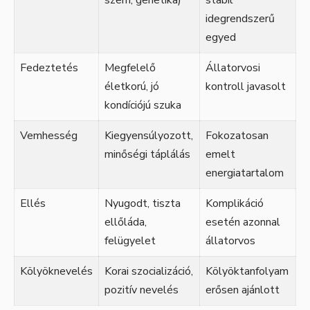
szem, genetika)
stabil
idegrendszerű
egyed
Fedeztetés
Megfelelő
Állatorvosi
életkorú, jó
kontroll javasolt
kondíciójú szuka
Vemhesség
Kiegyensúlyozott,
Fokozatosan
minőségi táplálás
emelt
energiatartalom
Ellés
Nyugodt, tiszta
Komplikáció
ellőláda,
esetén azonnal
felügyelet
állatorvos
Kölyöknevelés
Korai szocializáció,
Kölyöktanfolyam
pozitív nevelés
erősen ajánlott