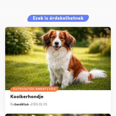
Ezek is érdekelhetnek
KUTYAFAJTÁK ISMERTETŐJE
Kooikerhondje
By
GazdiKlub
2026.01.29.