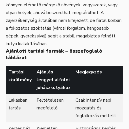
könnyen elérhető mérgező növények, vegyszerek, vagy
olyan helyek, ahová beszorulhat, megsérülhet. A
zajérzékenység általában nem kifejezett, de fiatal korban
a fokozatos szoktatás (városi forgalom, hangosabb
gépek, gyerekzsivaj) segít a stabil, magabiztos felnőtt
kutya kialakításában.
Ajánlott tartási formák – összefoglaló
táblázat
Tartási
Ajánlás
Megjegyzés
körülmény
lengyel alföldi
juhászkutyához
Lakásban
Feltételesen
Csak intenzív napi
tartás
megfelelő
mozgatás és
foglalkozás mellett
Kertes ház,
Kiemelten
Biztonságos kerítés