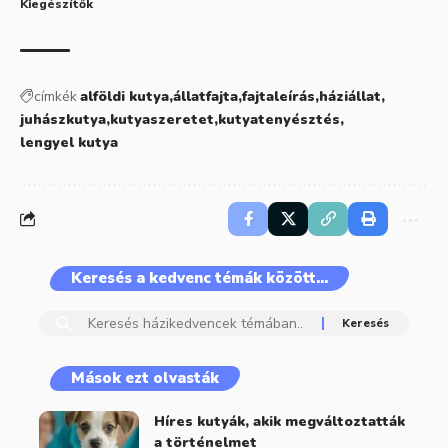
Kiegészítők
címkék
alföldi kutya
állatfajta
fajtaleírás
háziállat
juhászkutya
kutyaszeretet
kutyatenyésztés
lengyel kutya
Keresés a kedvenc témák között…
Mások ezt olvasták
Híres kutyák, akik megváltoztatták
a történelmet