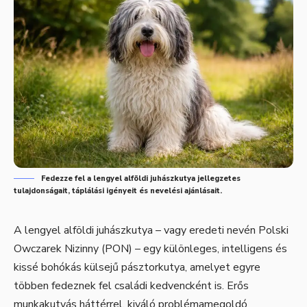
Fedezze fel a lengyel alföldi juhászkutya jellegzetes
tulajdonságait, táplálási igényeit és nevelési ajánlásait.
A lengyel alföldi juhászkutya – vagy eredeti nevén Polski
Owczarek Nizinny (PON) – egy különleges, intelligens és
kissé bohókás külsejű pásztorkutya, amelyet egyre
többen fedeznek fel családi kedvencként is. Erős
munkakutyás háttérrel, kiváló problémamegoldó