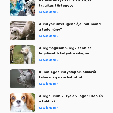
Az első kutya az űrben: Lajka
tragikus története
Kutyás gazdik
A kutyák intelligenciája: mit mond
a tudomány?
Kutyás gazdik
A legmagasabb, legkisebb és
legidősebb kutyák a világon
Kutyás gazdik
Különleges kutyafajták, amikről
talán még nem hallottál
Kutyás gazdik
A legcukibb kutya a világon: Boo és
a többiek
Kutyás gazdik