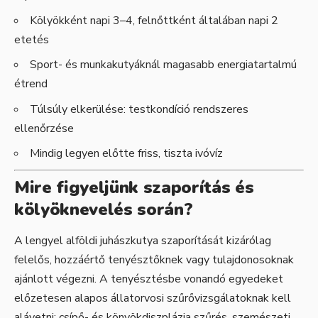
Kölyökként napi 3–4, felnőttként általában napi 2
etetés
Sport- és munkakutyáknál magasabb energiatartalmú
étrend
Túlsúly elkerülése: testkondíció rendszeres
ellenőrzése
Mindig legyen előtte friss, tiszta ivóvíz
Mire figyeljünk szaporítás és
kölyöknevelés során?
A lengyel alföldi juhászkutya szaporítását kizárólag
felelős, hozzáértő tenyésztőknek vagy tulajdonosoknak
ajánlott végezni. A tenyésztésbe vonandó egyedeket
előzetesen alapos állatorvosi szűrővizsgálatoknak kell
alávetni: csípő- és könyökdiszplázia szűrés, szemészeti