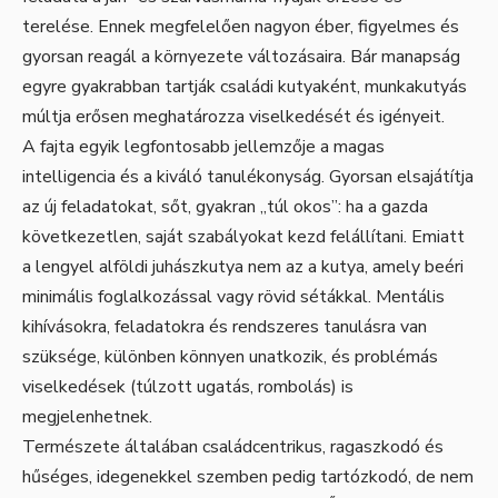
terelése. Ennek megfelelően nagyon éber, figyelmes és
gyorsan reagál a környezete változásaira. Bár manapság
egyre gyakrabban tartják családi kutyaként, munkakutyás
múltja erősen meghatározza viselkedését és igényeit.
A fajta egyik legfontosabb jellemzője a magas
intelligencia és a kiváló tanulékonyság. Gyorsan elsajátítja
az új feladatokat, sőt, gyakran „túl okos”: ha a gazda
következetlen, saját szabályokat kezd felállítani. Emiatt
a lengyel alföldi juhászkutya nem az a kutya, amely beéri
minimális foglalkozással vagy rövid sétákkal. Mentális
kihívásokra, feladatokra és rendszeres tanulásra van
szüksége, különben könnyen unatkozik, és problémás
viselkedések (túlzott ugatás, rombolás) is
megjelenhetnek.
Természete általában családcentrikus, ragaszkodó és
hűséges, idegenekkel szemben pedig tartózkodó, de nem