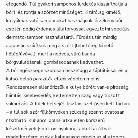
elegendő. Túl gyakori samponos fürdetés kiszáríthatja a
bőrt, és rontja a szőrzet minőségét. Kizárólag kímélő,
kutyáknak való samponokat használjunk, érzékeny bőr
esetén pedig érdemes állatorvossal egyeztetni speciális
dermato-sampon használatáról. Fürdés után mindig
alaposan szárítsuk meg a szőrt (lehetőleg kímélő
hőlégfúvóval), mert a nedves, sűrű bunda
bőrgyulladásnak, gombásodásnak kedvezhet.
A bőr egészsége szorosan összefügg a táplálással és a
külső-belső paraziták elleni védelemmel is.
Rendszeresen ellenőrizzük a kutya bőrét: van-e pirosság,
hámlás, kisebesedés, kellemetlen szag vagy túlzott
vakarózás. A fülek belsejét tisztán, szellősen kell tartani
– a túl sok szőr fülkörnyéken szükség szerint óvatosan
ritkítható. Kullancs, bolha, atka ellen korszerű
készítmények (spot-on, nyakörv, tabletta) állnak
rendelkezésre; ezek alkalmazását mindig az állatorvos