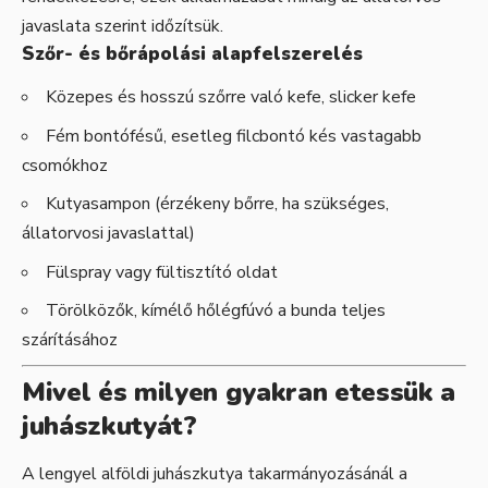
javaslata szerint időzítsük.
Szőr- és bőrápolási alapfelszerelés
Közepes és hosszú szőrre való kefe, slicker kefe
Fém bontófésű, esetleg filcbontó kés vastagabb
csomókhoz
Kutyasampon (érzékeny bőrre, ha szükséges,
állatorvosi javaslattal)
Fülspray vagy fültisztító oldat
Törölközők, kímélő hőlégfúvó a bunda teljes
szárításához
Mivel és milyen gyakran etessük a
juhászkutyát?
A lengyel alföldi juhászkutya takarmányozásánál a