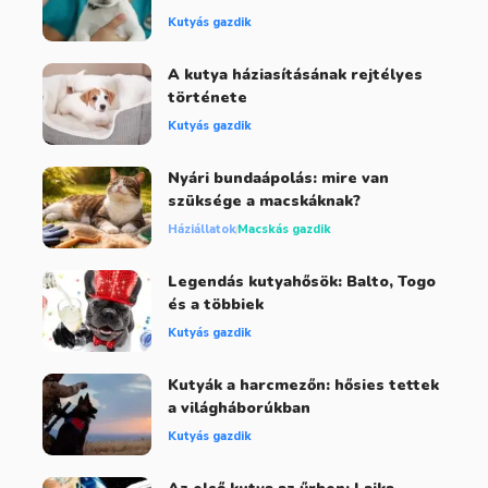
Kutyás gazdik
A kutya háziasításának rejtélyes
története
Kutyás gazdik
Nyári bundaápolás: mire van
szüksége a macskáknak?
Háziállatok
Macskás gazdik
Legendás kutyahősök: Balto, Togo
és a többiek
Kutyás gazdik
Kutyák a harcmezőn: hősies tettek
a világháborúkban
Kutyás gazdik