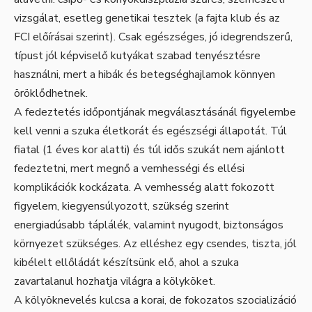
vizsgálat, esetleg genetikai tesztek (a fajta klub és az
FCI előírásai szerint). Csak egészséges, jó idegrendszerű,
típust jól képviselő kutyákat szabad tenyésztésre
használni, mert a hibák és betegséghajlamok könnyen
öröklődhetnek.
A fedeztetés időpontjának megválasztásánál figyelembe
kell venni a szuka életkorát és egészségi állapotát. Túl
fiatal (1 éves kor alatti) és túl idős szukát nem ajánlott
fedeztetni, mert megnő a vemhességi és ellési
komplikációk kockázata. A vemhesség alatt fokozott
figyelem, kiegyensúlyozott, szükség szerint
energiadúsabb táplálék, valamint nyugodt, biztonságos
környezet szükséges. Az elléshez egy csendes, tiszta, jól
kibélelt ellőládát készítsünk elő, ahol a szuka
zavartalanul hozhatja világra a kölyköket.
A kölyöknevelés kulcsa a korai, de fokozatos szocializáció