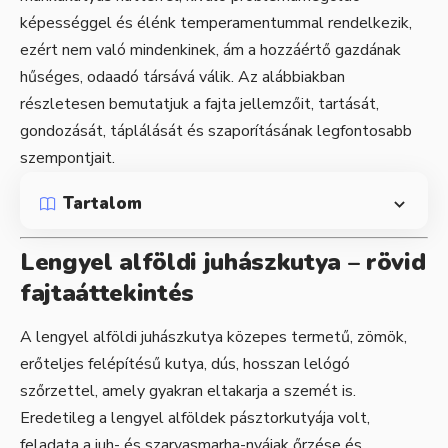
képességgel és élénk temperamentummal rendelkezik,
ezért nem való mindenkinek, ám a hozzáértő gazdának
hűséges, odaadó társává válik. Az alábbiakban
részletesen bemutatjuk a fajta jellemzőit, tartását,
gondozását, táplálását és szaporításának legfontosabb
szempontjait.
Tartalom
Lengyel alföldi juhászkutya – rövid
fajtaáttekintés
A lengyel alföldi juhászkutya közepes termetű, zömök,
erőteljes felépítésű kutya, dús, hosszan lelógó
szőrzettel, amely gyakran eltakarja a szemét is.
Eredetileg a lengyel alföldek pásztorkutyája volt,
feladata a juh- és szarvasmarha-nyájak őrzése és