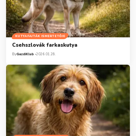
KUTYAFAJTÁK ISMERTETŐJE
Csehszlovák farkaskutya
By
GazdiKlub
2026.01.28.