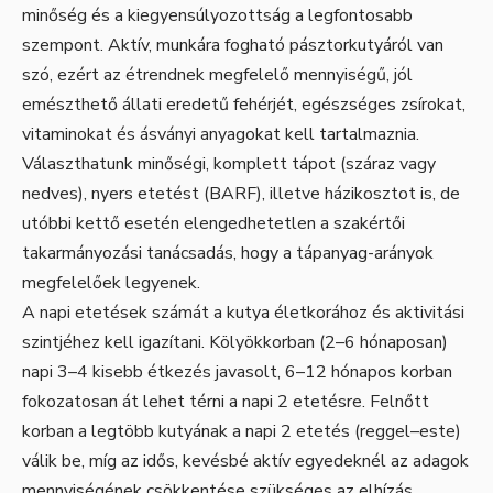
minőség és a kiegyensúlyozottság a legfontosabb
szempont. Aktív, munkára fogható pásztorkutyáról van
szó, ezért az étrendnek megfelelő mennyiségű, jól
emészthető állati eredetű fehérjét, egészséges zsírokat,
vitaminokat és ásványi anyagokat kell tartalmaznia.
Választhatunk minőségi, komplett tápot (száraz vagy
nedves), nyers etetést (BARF), illetve házikosztot is, de
utóbbi kettő esetén elengedhetetlen a szakértői
takarmányozási tanácsadás, hogy a tápanyag-arányok
megfelelőek legyenek.
A napi etetések számát a kutya életkorához és aktivitási
szintjéhez kell igazítani. Kölyökkorban (2–6 hónaposan)
napi 3–4 kisebb étkezés javasolt, 6–12 hónapos korban
fokozatosan át lehet térni a napi 2 etetésre. Felnőtt
korban a legtöbb kutyának a napi 2 etetés (reggel–este)
válik be, míg az idős, kevésbé aktív egyedeknél az adagok
mennyiségének csökkentése szükséges az elhízás