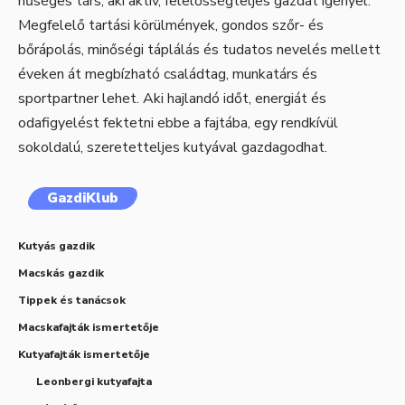
hűséges társ, aki aktív, felelősségteljes gazdát igényel.
Megfelelő tartási körülmények, gondos szőr- és
bőrápolás, minőségi táplálás és tudatos nevelés mellett
éveken át megbízható családtag, munkatárs és
sportpartner lehet. Aki hajlandó időt, energiát és
odafigyelést fektetni ebbe a fajtába, egy rendkívül
sokoldalú, szeretetteljes kutyával gazdagodhat.
GazdiKlub
Kutyás gazdik
Macskás gazdik
Tippek és tanácsok
Macskafajták ismertetője
Kutyafajták ismertetője
Leonbergi kutyafajta