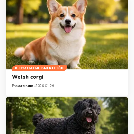
KUTYAFAJTÁK ISMERTETŐJE
Welsh corgi
By
GazdiKlub
2026.01.29.