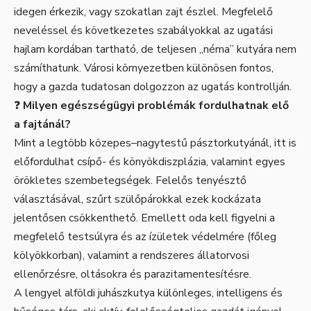
idegen érkezik, vagy szokatlan zajt észlel. Megfelelő
neveléssel és következetes szabályokkal az ugatási
hajlam kordában tartható, de teljesen „néma” kutyára nem
számíthatunk. Városi környezetben különösen fontos,
hogy a gazda tudatosan dolgozzon az ugatás kontrollján.
❓
Milyen egészségügyi problémák fordulhatnak elő
a fajtánál?
Mint a legtöbb közepes–nagytestű pásztorkutyánál, itt is
előfordulhat csípő- és könyökdiszplázia, valamint egyes
örökletes szembetegségek. Felelős tenyésztő
választásával, szűrt szülőpárokkal ezek kockázata
jelentősen csökkenthető. Emellett oda kell figyelni a
megfelelő testsúlyra és az ízületek védelmére (főleg
kölyökkorban), valamint a rendszeres állatorvosi
ellenőrzésre, oltásokra és parazitamentesítésre.
A lengyel alföldi juhászkutya különleges, intelligens és