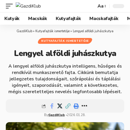
Aa
Kutyák
Macskák
Kutyafajták
Macskafajták
M
GazdiKlub
»
Kutyafajták ismertetője
»
Lengyel alföldi juhászkutya
KUTYAFAJTÁK ISMERTETŐJE
Lengyel alföldi juhászkutya
A lengyel alföldi juhászkutya intelligens, hűséges és
rendkívül munkaszerető fajta. Cikkünk bemutatja
jellegzetes tulajdonságait, szőrápolási és táplálási
igényeit, szaporodását, valamint a következetes,
mégis szeretetteljes nevelés legfontosabb lépéseit.
By
GazdiKlub
2026.01.28.