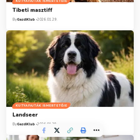
KUTYAFAJTÁK ISMERTETŐJE
Tibeti masztiff
By
GazdiKlub
2026.01.29.
KUTYAFAJTÁK ISMERTETŐJE
Landseer
By
GazdiKlub
2026.01.28.