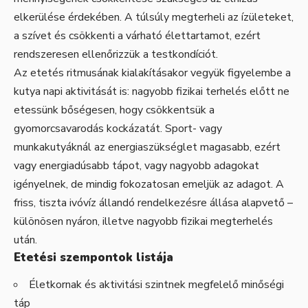
elkerülése érdekében. A túlsúly megterheli az ízületeket,
a szívet és csökkenti a várható élettartamot, ezért
rendszeresen ellenőrizzük a testkondíciót.
Az etetés ritmusának kialakításakor vegyük figyelembe a
kutya napi aktivitását is: nagyobb fizikai terhelés előtt ne
etessünk bőségesen, hogy csökkentsük a
gyomorcsavarodás kockázatát. Sport- vagy
munkakutyáknál az energiaszükséglet magasabb, ezért
vagy energiadúsabb tápot, vagy nagyobb adagokat
igényelnek, de mindig fokozatosan emeljük az adagot. A
friss, tiszta ivóvíz állandó rendelkezésre állása alapvető –
különösen nyáron, illetve nagyobb fizikai megterhelés
után.
Etetési szempontok listája
Életkornak és aktivitási szintnek megfelelő minőségi
táp