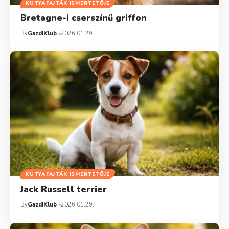
KUTYAFAJTÁK ISMERTETŐJE
Bretagne-i cserszínű griffon
By
GazdiKlub
2026.01.29.
KUTYAFAJTÁK ISMERTETŐJE
Jack Russell terrier
By
GazdiKlub
2026.01.29.