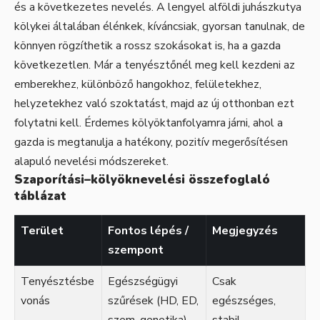
és a következetes nevelés. A lengyel alföldi juhászkutya
kölykei általában élénkek, kíváncsiak, gyorsan tanulnak, de
könnyen rögzíthetik a rossz szokásokat is, ha a gazda
következetlen. Már a tenyésztőnél meg kell kezdeni az
emberekhez, különböző hangokhoz, felületekhez,
helyzetekhez való szoktatást, majd az új otthonban ezt
folytatni kell. Érdemes kölyöktanfolyamra járni, ahol a
gazda is megtanulja a hatékony, pozitív megerősítésen
alapuló nevelési módszereket.
Szaporítási–kölyöknevelési összefoglaló
táblázat
Terület
Fontos lépés /
Megjegyzés
szempont
Tenyésztésbe
Egészségügyi
Csak
vonás
szűrések (HD, ED,
egészséges,