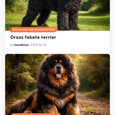
KUTYAFAJTÁK ISMERTETŐJE
Orosz fekete terrier
By
GazdiKlub
2026.01.29.