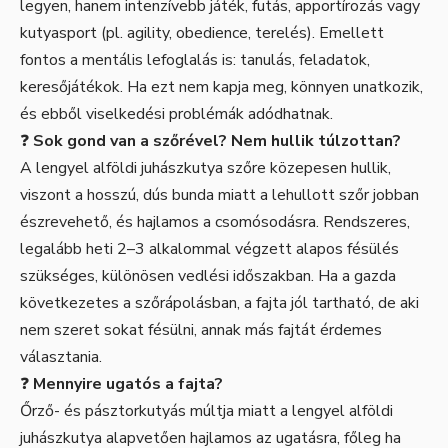
legyen, hanem intenzívebb játék, futás, apportírozás vagy
kutyasport (pl. agility, obedience, terelés). Emellett
fontos a mentális lefoglalás is: tanulás, feladatok,
keresőjátékok. Ha ezt nem kapja meg, könnyen unatkozik,
és ebből viselkedési problémák adódhatnak.
❓
Sok gond van a szőrével? Nem hullik túlzottan?
A lengyel alföldi juhászkutya szőre közepesen hullik,
viszont a hosszú, dús bunda miatt a lehullott szőr jobban
észrevehető, és hajlamos a csomósodásra. Rendszeres,
legalább heti 2–3 alkalommal végzett alapos fésülés
szükséges, különösen vedlési időszakban. Ha a gazda
következetes a szőrápolásban, a fajta jól tartható, de aki
nem szeret sokat fésülni, annak más fajtát érdemes
választania.
❓
Mennyire ugatós a fajta?
Őrző- és pásztorkutyás múltja miatt a lengyel alföldi
juhászkutya alapvetően hajlamos az ugatásra, főleg ha