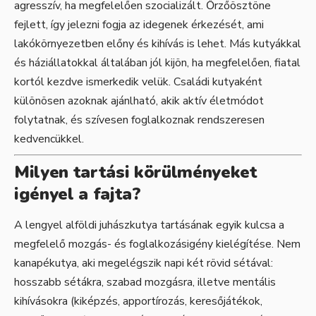
agresszív, ha megfelelően szocializált. Őrzőösztöne
fejlett, így jelezni fogja az idegenek érkezését, ami
lakókörnyezetben előny és kihívás is lehet. Más kutyákkal
és háziállatokkal általában jól kijön, ha megfelelően, fiatal
kortól kezdve ismerkedik velük. Családi kutyaként
különösen azoknak ajánlható, akik aktív életmódot
folytatnak, és szívesen foglalkoznak rendszeresen
kedvencükkel.
Milyen tartási körülményeket
igényel a fajta?
A lengyel alföldi juhászkutya tartásának egyik kulcsa a
megfelelő mozgás- és foglalkozásigény kielégítése. Nem
kanapékutya, aki megelégszik napi két rövid sétával:
hosszabb sétákra, szabad mozgásra, illetve mentális
kihívásokra (kiképzés, apportírozás, keresőjátékok,