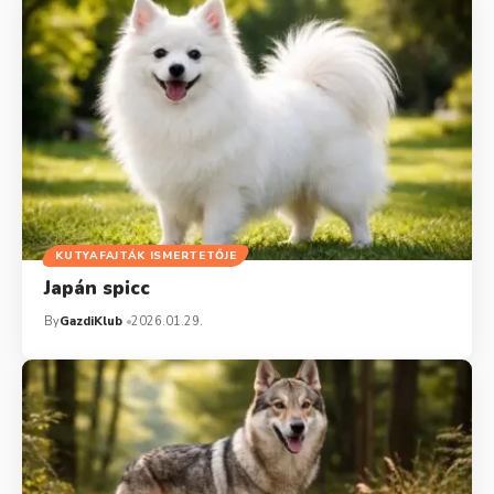
KUTYAFAJTÁK ISMERTETŐJE
Japán spicc
By
GazdiKlub
2026.01.29.