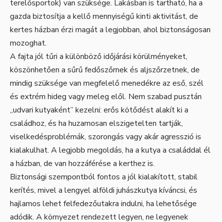
terelősportok) van szüksége. Lakásban is tartható, ha a
gazda biztosítja a kellő mennyiségű kinti aktivitást, de
kertes házban érzi magát a legjobban, ahol biztonságosan
mozoghat.
A fajta jól tűri a különböző időjárási körülményeket,
köszönhetően a sűrű fedőszőrnek és aljszőrzetnek, de
mindig szüksége van megfelelő menedékre az eső, szél
és extrém hideg vagy meleg elől. Nem szabad pusztán
„udvari kutyaként” kezelni: erős kötődést alakít ki a
családhoz, és ha huzamosan elszigetelten tartják,
viselkedésproblémák, szorongás vagy akár agresszió is
kialakulhat. A legjobb megoldás, ha a kutya a családdal él
a házban, de van hozzáférése a kerthez is.
Biztonsági szempontból fontos a jól kialakított, stabil
kerítés, mivel a lengyel alföldi juhászkutya kíváncsi, és
hajlamos lehet felfedezőutakra indulni, ha lehetősége
adódik. A környezet rendezett legyen, ne legyenek