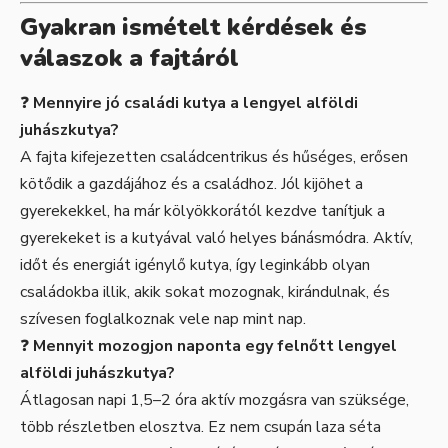
Gyakran ismételt kérdések és
válaszok a fajtáról
❓
Mennyire jó családi kutya a lengyel alföldi
juhászkutya?
A fajta kifejezetten családcentrikus és hűséges, erősen
kötődik a gazdájához és a családhoz. Jól kijöhet a
gyerekekkel, ha már kölyökkorától kezdve tanítjuk a
gyerekeket is a kutyával való helyes bánásmódra. Aktív,
időt és energiát igénylő kutya, így leginkább olyan
családokba illik, akik sokat mozognak, kirándulnak, és
szívesen foglalkoznak vele nap mint nap.
❓
Mennyit mozogjon naponta egy felnőtt lengyel
alföldi juhászkutya?
Átlagosan napi 1,5–2 óra aktív mozgásra van szüksége,
több részletben elosztva. Ez nem csupán laza séta