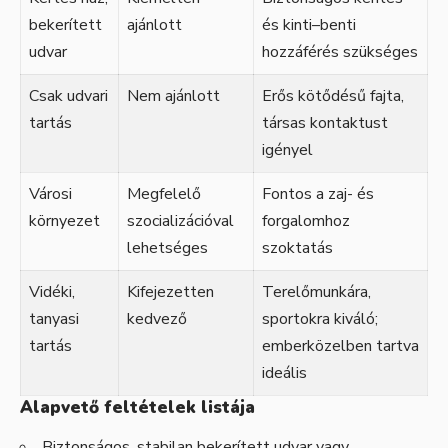
bekerített
ajánlott
és kinti–benti
udvar
hozzáférés szükséges
Csak udvari
Nem ajánlott
Erős kötődésű fajta,
tartás
társas kontaktust
igényel
Városi
Megfelelő
Fontos a zaj- és
környezet
szocializációval
forgalomhoz
lehetséges
szoktatás
Vidéki,
Kifejezetten
Terelőmunkára,
tanyasi
kedvező
sportokra kiváló;
tartás
emberközelben tartva
ideális
Alapvető feltételek listája
Biztonságos, stabilan bekerített udvar vagy