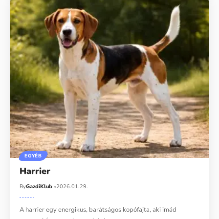
EGYÉB
Harrier
By
GazdiKlub
2026.01.29.
A harrier egy energikus, barátságos kopófajta, aki imád