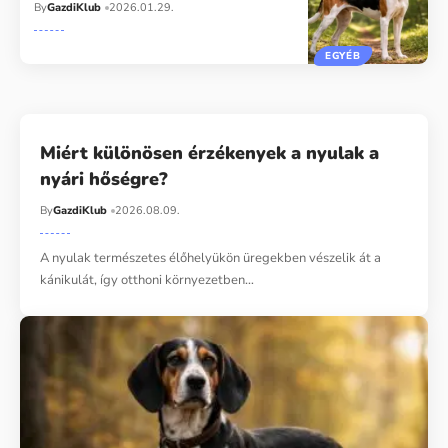
By
GazdiKlub
2026.01.29.
EGYÉB
Miért különösen érzékenyek a nyulak a
nyári hőségre?
By
GazdiKlub
2026.08.09.
A nyulak természetes élőhelyükön üregekben vészelik át a
kánikulát, így otthoni környezetben…