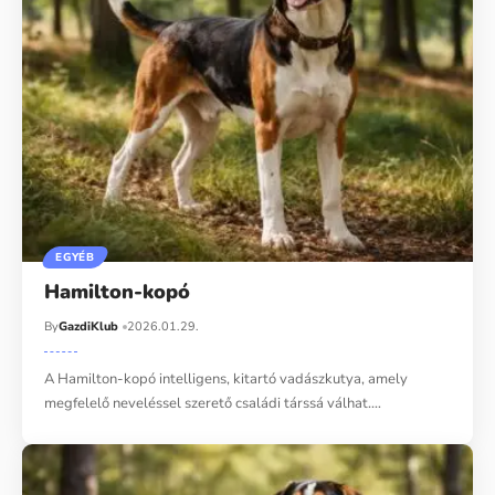
EGYÉB
Hamilton-kopó
By
GazdiKlub
2026.01.29.
A Hamilton-kopó intelligens, kitartó vadászkutya, amely
megfelelő neveléssel szerető családi társsá válhat.…