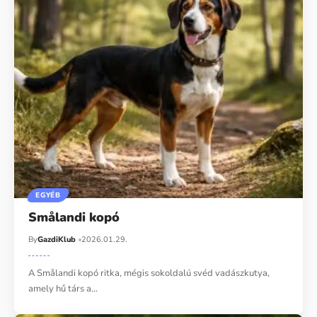
EGYÉB
Smålandi kopó
By
GazdiKlub
2026.01.29.
A Smålandi kopó ritka, mégis sokoldalú svéd vadászkutya,
amely hű társ a…