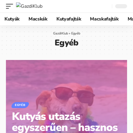
Kutyák
Macskák
Kutyafajták
Macskafajták
M
GazdiKlub
»
Egyéb
Egyéb
EGYÉB
Kutyás utazás
egyszerűen – hasznos