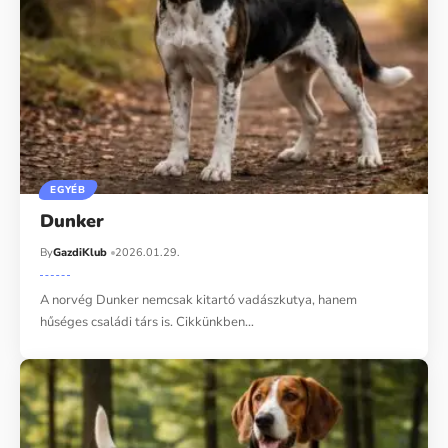
EGYÉB
Dunker
By
GazdiKlub
2026.01.29.
A norvég Dunker nemcsak kitartó vadászkutya, hanem
hűséges családi társ is. Cikkünkben…