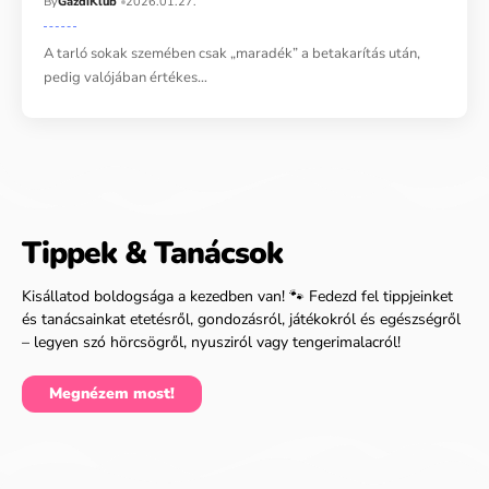
By
GazdiKlub
2026.01.27.
A tarló sokak szemében csak „maradék” a betakarítás után,
pedig valójában értékes…
Tippek & Tanácsok
Kisállatod boldogsága a kezedben van! 🐾 Fedezd fel tippjeinket
és tanácsainkat etetésről, gondozásról, játékokról és egészségről
– legyen szó hörcsögről, nyusziról vagy tengerimalacról!
Megnézem most!