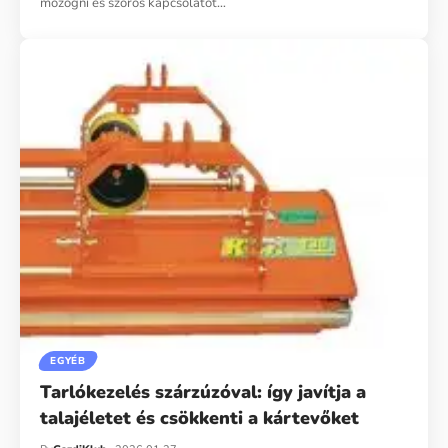
mozogni és szoros kapcsolatot…
EGYÉB
Tarlókezelés szárzúzóval: így javítja a
talajéletet és csökkenti a kártevőket