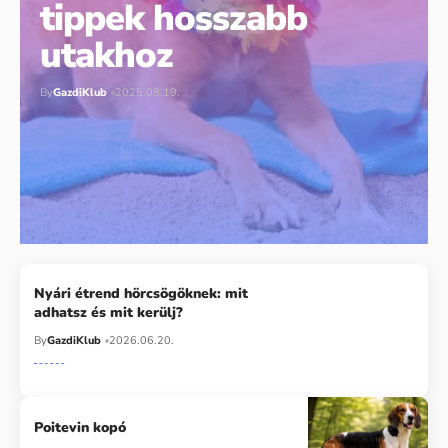
tippek hosszabb
utakhoz
By
GazdiKlub
2025.08.19.
Nyári étrend hörcsögöknek: mit
adhatsz és mit kerülj?
By
GazdiKlub
2026.06.20.
Poitevin kopó