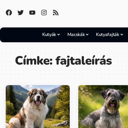
Kutyák
Macskák
Kutyafajták
Címke:
fajtaleírás