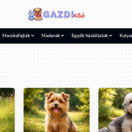
Macskafajták
Madarak
Egyéb háziállatok
Kutya