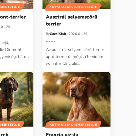
SMERTETŐJE
KUTYAFAJTÁK ISMERTETŐJE
nt-terrier
Ausztrál selyemszőrű
terrier
.01.29.
By
GazdiKlub
2026.01.29.
sejű,
die Dinmont-
Az ausztrál selyemszőrű terrier
egyéniség: bátor,
apró termetű, mégis életvidám
és bátor társ, aki…
SMERTETŐJE
KUTYAFAJTÁK ISMERTETŐJE
éreb
Francia vizsla