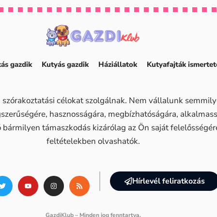
ás gazdik
Kutyás gazdik
Háziállatok
Kutyafajták ismertet
 szórakoztatási célokat szolgálnak. Nem vállalunk semmilye
ogszerűségére, hasznosságára, megbízhatóságára, alkalma
ő bármilyen támaszkodás kizárólag az Ön saját felelősségére 
feltételekben olvashatók.
Hírlevél feliratkozás
GazdiKlub – Minden jog fenntartva.