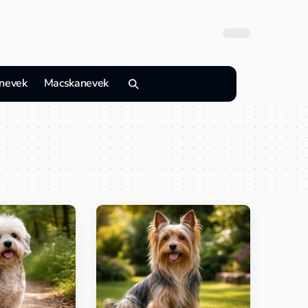
nevek
Macskanevek