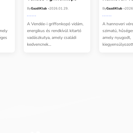
By
GazdiKlub
2026.01.29.
By
GazdiKlub
2026
A Vendée-i griffonkopó vidám,
A hannoveri vére
amely
energikus és rendkívül kitartó
szimatú, hűsége
éges
vadászkutya, amely családi
amely nyugodt,
kedvencnek…
kiegyensúlyozott