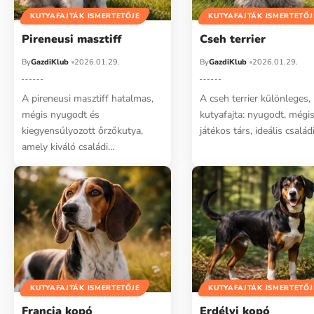
KUTYAFAJTÁK ISMERTETŐJE
KUTYAFAJTÁK ISMERTETŐJ
Pireneusi masztiff
Cseh terrier
By
GazdiKlub
2026.01.29.
By
GazdiKlub
2026.01.29.
A pireneusi masztiff hatalmas,
A cseh terrier különleges, 
mégis nyugodt és
kutyafajta: nyugodt, mégi
kiegyensúlyozott őrzőkutya,
játékos társ, ideális család
amely kiváló családi…
KUTYAFAJTÁK ISMERTETŐJE
KUTYAFAJTÁK ISMERTETŐJ
Francia kopó
Erdélyi kopó