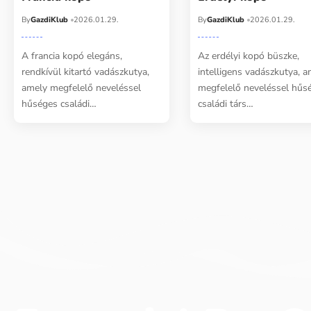
By
GazdiKlub
2026.01.29.
By
GazdiKlub
2026.01.29.
A francia kopó elegáns,
Az erdélyi kopó büszke,
rendkívül kitartó vadászkutya,
intelligens vadászkutya, 
amely megfelelő neveléssel
megfelelő neveléssel hűs
hűséges családi…
családi társ…