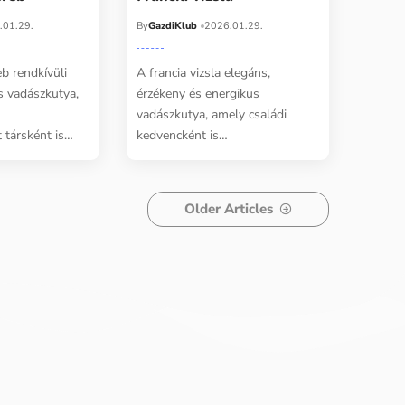
.01.29.
By
GazdiKlub
2026.01.29.
b rendkívüli
A francia vizsla elegáns,
s vadászkutya,
érzékeny és energikus
vadászkutya, amely családi
 társként is…
kedvencként is…
Older Articles