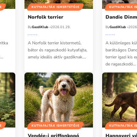
E
KUTYAFAJTÁK ISMERTETŐJE
KUTYAFAJTÁK I
Norfolk terrier
Dandie Dinmo
By
GazdiKlub
2026.01.29.
By
GazdiKlub
2026
ritka
A Norfolk terrier kistermetű,
A különleges kül
s
bátor és ragaszkodó kutyafajta,
barátságos Dan
i…
amely ideális aktív gazdiknak.…
terrier igazi kis 
de ragaszkodó…
E
KUTYAFAJTÁK ISMERTETŐJE
KUTYAFAJTÁK I
Vendée-i griffonkopó
Hannoveri v