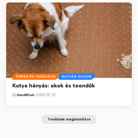
TIPPEK ÉS TANÁCSOK
KUTYÁS GAZDIK
Kutya hányás: okok és teendők
By
GazdiKlub
2025.07.31.
Továbbiak megjelenítése