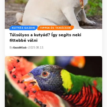
KUTYÁS GAZDIK
TIPPEK ÉS TANÁCSOK
Túlsúlyos a kutyád? Így segíts neki
fittebbé válni
By
GazdiKlub
2025.08.13.