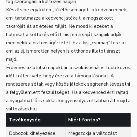
fog szorongani a költözés napján.
Készíts be egy külön „túlélőcsomagot” a kedvencednek,
ami tartalmazza a kedvenc játékait, a megszokott
takaróját és az ételes tálját. Ne mosd ki ezeket a
holmikat a költözés előtt, hiszen a saját szagaik adják
meg nekik a biztonságérzetet. Ez a kis „csomag” lesz az,
ami az új, ismeretlen helyen is otthonos illatot áraszt
majd.
Érdemes az utolsó napokban a szokásosnál is több közös
időt tölteni vele, hogy érezze a támogatásodat. A
rendszeres séták vagy közös játékok segítenek levezetni
a felgyülemlett feszültséget. Ha a kedvenced érzi rajtad
a nyugalmat, ő is sokkal kiegyensúlyozottabban áll majd a
változásokhoz.
Tevékenység
Miért fontos?
Dobozok kihelyezése
Megszokja a változást