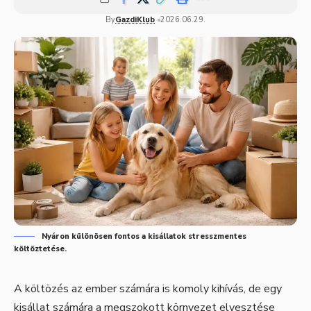
By
GazdiKlub
2026.06.29.
Nyáron különösen fontos a kisállatok stresszmentes
költöztetése.
A költözés az ember számára is komoly kihívás, de egy
kisállat számára a megszokott környezet elvesztése