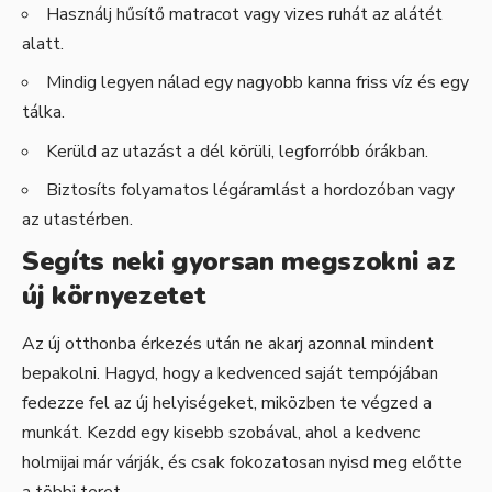
Használj hűsítő matracot vagy vizes ruhát az alátét
alatt.
Mindig legyen nálad egy nagyobb kanna friss víz és egy
tálka.
Kerüld az utazást a dél körüli, legforróbb órákban.
Biztosíts folyamatos légáramlást a hordozóban vagy
az utastérben.
Segíts neki gyorsan megszokni az
új környezetet
Az új otthonba érkezés után ne akarj azonnal mindent
bepakolni. Hagyd, hogy a kedvenced saját tempójában
fedezze fel az új helyiségeket, miközben te végzed a
munkát. Kezdd egy kisebb szobával, ahol a kedvenc
holmijai már várják, és csak fokozatosan nyisd meg előtte