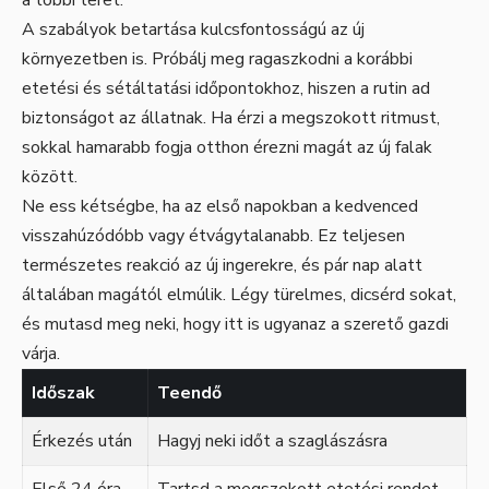
a többi teret.
A szabályok betartása kulcsfontosságú az új
környezetben is. Próbálj meg ragaszkodni a korábbi
etetési és sétáltatási időpontokhoz, hiszen a rutin ad
biztonságot az állatnak. Ha érzi a megszokott ritmust,
sokkal hamarabb fogja otthon érezni magát az új falak
között.
Ne ess kétségbe, ha az első napokban a kedvenced
visszahúzódóbb vagy étvágytalanabb. Ez teljesen
természetes reakció az új ingerekre, és pár nap alatt
általában magától elmúlik. Légy türelmes, dicsérd sokat,
és mutasd meg neki, hogy itt is ugyanaz a szerető gazdi
várja.
Időszak
Teendő
Érkezés után
Hagyj neki időt a szaglászásra