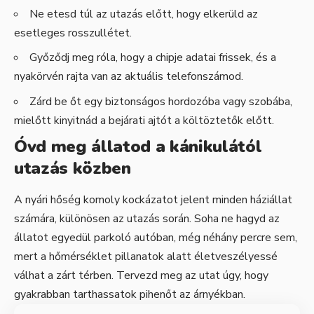
Ne etesd túl az utazás előtt, hogy elkerüld az
esetleges rosszullétet.
Győződj meg róla, hogy a chipje adatai frissek, és a
nyakörvén rajta van az aktuális telefonszámod.
Zárd be őt egy biztonságos hordozóba vagy szobába,
mielőtt kinyitnád a bejárati ajtót a költöztetők előtt.
Óvd meg állatod a kánikulától
utazás közben
A nyári hőség komoly kockázatot jelent minden háziállat
számára, különösen az utazás során. Soha ne hagyd az
állatot egyedül parkoló autóban, még néhány percre sem,
mert a hőmérséklet pillanatok alatt életveszélyessé
válhat a zárt térben. Tervezd meg az utat úgy, hogy
gyakrabban tarthassatok pihenőt az árnyékban.