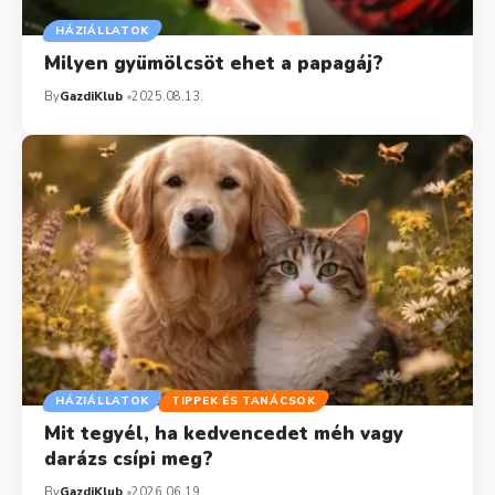
HÁZIÁLLATOK
Milyen gyümölcsöt ehet a papagáj?
By
GazdiKlub
2025.08.13.
HÁZIÁLLATOK
TIPPEK ÉS TANÁCSOK
Mit tegyél, ha kedvencedet méh vagy
darázs csípi meg?
By
GazdiKlub
2026.06.19.