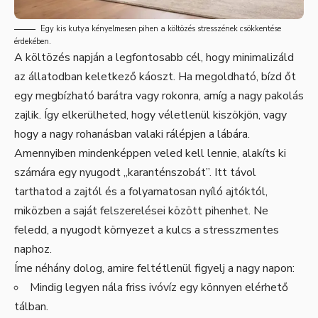
Egy kis kutya kényelmesen pihen a költözés stresszének csökkentése
érdekében.
A költözés napján a legfontosabb cél, hogy minimalizáld
az állatodban keletkező káoszt. Ha megoldható, bízd őt
egy megbízható barátra vagy rokonra, amíg a nagy pakolás
zajlik. Így elkerülheted, hogy véletlenül kiszökjön, vagy
hogy a nagy rohanásban valaki rálépjen a lábára.
Amennyiben mindenképpen veled kell lennie, alakíts ki
számára egy nyugodt „karanténszobát”. Itt távol
tarthatod a zajtól és a folyamatosan nyíló ajtóktól,
miközben a saját felszerelései között pihenhet. Ne
feledd, a nyugodt környezet a kulcs a stresszmentes
naphoz.
Íme néhány dolog, amire feltétlenül figyelj a nagy napon:
Mindig legyen nála friss ivóvíz egy könnyen elérhető
tálban.