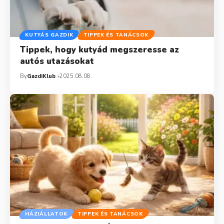
KUTYÁS GAZDIK
TIPPEK ÉS TANÁCSOK
Tippek, hogy kutyád megszeresse az
autós utazásokat
By
GazdiKlub
2025.08.08.
HÁZIÁLLATOK
TIPPEK ÉS TANÁCSOK