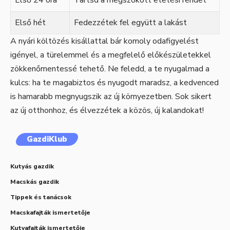
Első 24 óra
Tartsd a megszokott etetési rendet
Első hét
Fedezzétek fel együtt a lakást
A nyári költözés kisállattal bár komoly odafigyelést
igényel, a türelemmel és a megfelelő előkészületekkel
zökkenőmentessé tehető. Ne feledd, a te nyugalmad a
kulcs: ha te magabiztos és nyugodt maradsz, a kedvenced
is hamarabb megnyugszik az új környezetben. Sok sikert
az új otthonhoz, és élvezzétek a közös, új kalandokat!
GazdiKlub
Kutyás gazdik
Macskás gazdik
Tippek és tanácsok
Macskafajták ismertetője
Kutyafajták ismertetője