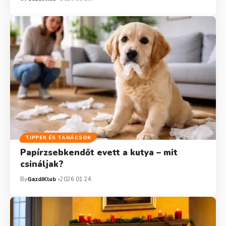
TIPPEK ÉS TANÁCSOK
Papírzsebkendőt evett a kutya – mit
csináljak?
By
GazdiKlub
2026.01.24.