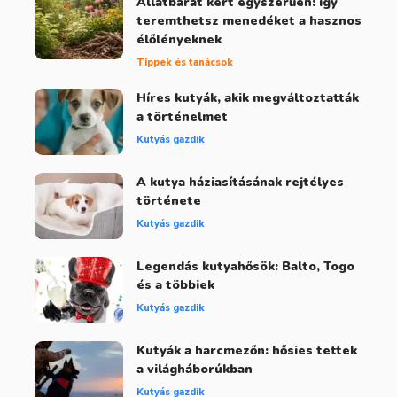
Állatbarát kert egyszerűen: így
teremthetsz menedéket a hasznos
élőlényeknek
Tippek és tanácsok
Híres kutyák, akik megváltoztatták
a történelmet
Kutyás gazdik
A kutya háziasításának rejtélyes
története
Kutyás gazdik
Legendás kutyahősök: Balto, Togo
és a többiek
Kutyás gazdik
Kutyák a harcmezőn: hősies tettek
a világháborúkban
Kutyás gazdik