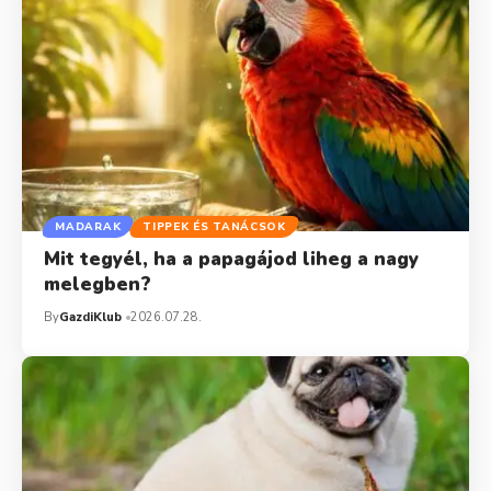
MADARAK
TIPPEK ÉS TANÁCSOK
Mit tegyél, ha a papagájod liheg a nagy
melegben?
By
GazdiKlub
2026.07.28.