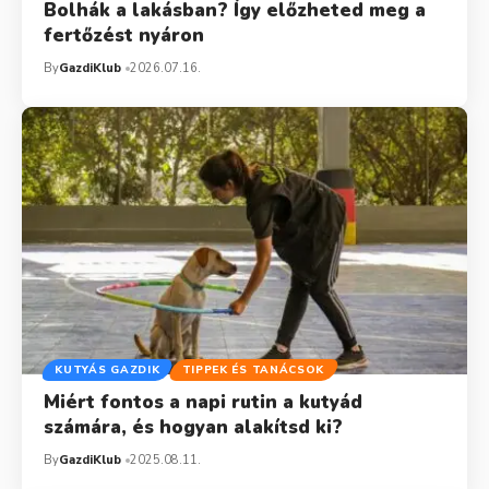
Bolhák a lakásban? Így előzheted meg a
fertőzést nyáron
By
GazdiKlub
2026.07.16.
KUTYÁS GAZDIK
TIPPEK ÉS TANÁCSOK
Miért fontos a napi rutin a kutyád
számára, és hogyan alakítsd ki?
By
GazdiKlub
2025.08.11.