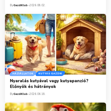
By
GazdiKlub
2026.08.02.
HÁZIÁLLATOK
KUTYÁS GAZDIK
Nyaralás kutyával vagy kutyapanzió?
Előnyök és hátrányok
By
GazdiKlub
2026.06.18.