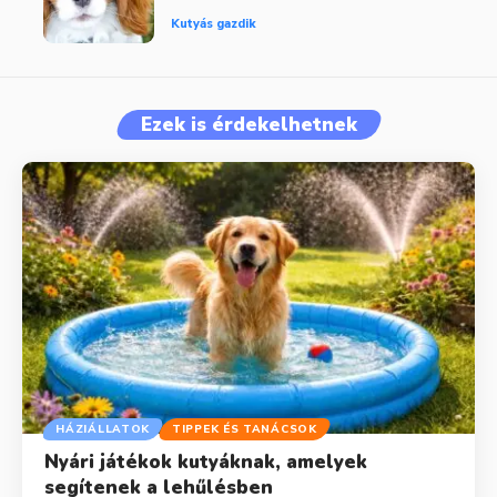
Kutyás gazdik
Ezek is érdekelhetnek
HÁZIÁLLATOK
TIPPEK ÉS TANÁCSOK
Nyári játékok kutyáknak, amelyek
segítenek a lehűlésben