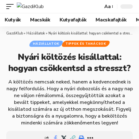
Aa
Kutyák
Macskák
Kutyafajták
Macskafajták
M
GazdiKlub
»
Háziállatok
»
Nyári költözés kisállattal: hogyan csökkentsd a stresszt?
HÁZIÁLLATOK
TIPPEK ÉS TANÁCSOK
Nyári költözés kisállattal:
hogyan csökkentsd a stresszt?
A költözés nemcsak neked, hanem a kedvencednek is
nagy felfordulás. Hogy a nyári dobozolás és a nagy nap
ne váljon rémálommá, összegyűjtöttük azokat a
bevált tippeket, amelyekkel megkönnyítheted a
kisállatod számára az új otthon megszokását. Figyelj
a biztonságra és a nyugalomra, hogy a beköltözés
mindenki számára zökkenőmentes legyen!