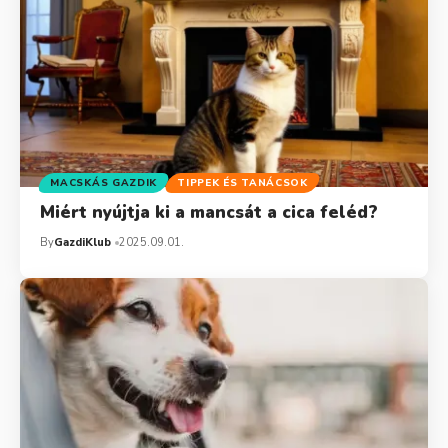
MACSKÁS GAZDIK
TIPPEK ÉS TANÁCSOK
Miért nyújtja ki a mancsát a cica feléd?
By
GazdiKlub
2025.09.01.