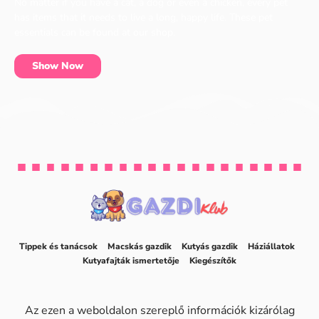
No matter if you have a cat, a dog or even a chicken, every pet
has items that it needs to live a long, happy life. These pet
essentials can be found at our shop.
Show Now
Tippek és tanácsok
Macskás gazdik
Kutyás gazdik
Háziállatok
Kutyafajták ismertetője
Kiegészítők
Az ezen a weboldalon szereplő információk kizárólag