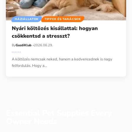
HÁZIÁLLATOK
TIPPEK ÉS TANÁCSOK
Nyári költözés kisállattal: hogyan
csökkentsd a stresszt?
By
GazdiKlub
2026.06.29.
A költözés nemcsak neked, hanem a kedvencednek is nagy
felfordulás. Hogy a…
Essential Pet Supplies Every
Owner Needs