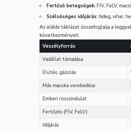
Fertőző betegségek
: FIV, FeLV, mac
Szélsőséges időjárás
: hideg, vihar, 
Az alábbi táblázat összefoglalja a leggya
következményeit:
Veszélyforrás
Vadállat támadása
Elütés, gázolás
Más macska verekedése
Emberi rosszindulat
Fertőzés (FIV, FeLV)
Időjárás