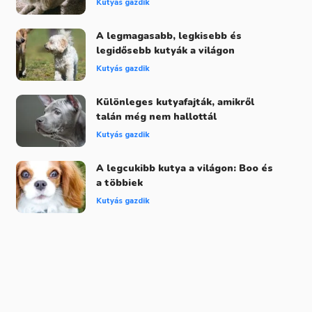
Kutyás gazdik
A legmagasabb, legkisebb és
legidősebb kutyák a világon
Kutyás gazdik
Különleges kutyafajták, amikről
talán még nem hallottál
Kutyás gazdik
A legcukibb kutya a világon: Boo és
a többiek
Kutyás gazdik