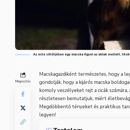
Az este sötétjében egy macska figyel az ablak mellett, titok
Macskagazdiként természetes, hogy a le
gondolják, hogy a kijárós macska boldogab
Megosztás
komoly veszélyeket rejt a cicák számára
részletesen bemutatjuk, miért életbevágó
Megdöbbentő tényeket és praktikus tanác
legyen!