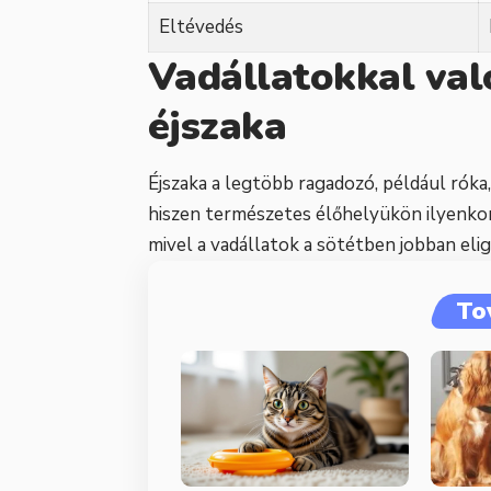
Eltévedés
Vadállatokkal val
éjszaka
Éjszaka a legtöbb ragadozó, például róka
hiszen természetes élőhelyükön ilyenkor
mivel a vadállatok a sötétben jobban el
To