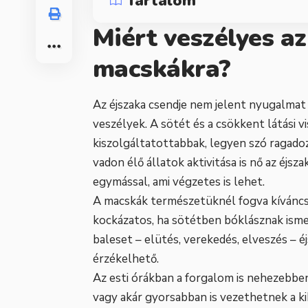
Tartalom
Miért veszélyes az
macskákra?
Az éjszaka csendje nem jelent nyugalmat 
veszélyek. A sötét és a csökkent látási 
kiszolgáltatottabbak, legyen szó ragado
vadon élő állatok aktivitása is nő az éjs
egymással, ami végzetes is lehet.
A macskák természetüknél fogva kíváncsi
kockázatos, ha sötétben bóklásznak ism
baleset – elütés, verekedés, elveszés – é
érzékelhető.
Az esti órákban a forgalom is nehezebben 
vagy akár gyorsabban is vezethetnek a k