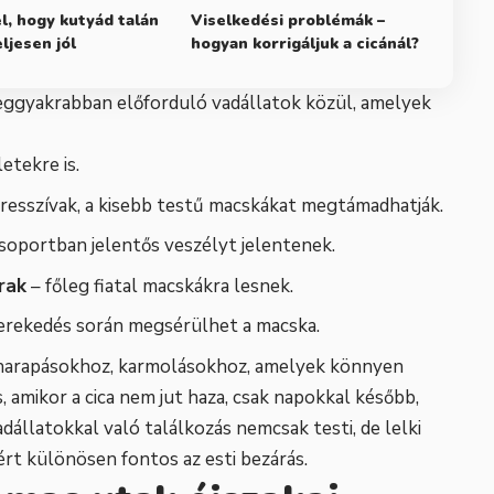
el, hogy kutyád talán
Viselkedési problémák –
ljesen jól
hogyan korrigáljuk a cicánál?
eggyakrabban előforduló vadállatok közül, amelyek
etekre is.
resszívak, a kisebb testű macskákat megtámadhatják.
soportban jelentős veszélyt jelentenek.
rak
– főleg fiatal macskákra lesnek.
verekedés során megsérülhet a macska.
 harapásokhoz, karmolásokhoz, amelyek könnyen
 amikor a cica nem jut haza, csak napokkal később,
dállatokkal való találkozás nemcsak testi, de lelki
ért különösen fontos az esti bezárás.