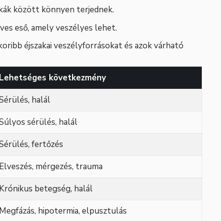
skák között könnyen terjednek.
heves eső, amely veszélyes lehet.
koribb éjszakai veszélyforrásokat és azok várható
Lehetséges következmény
Sérülés, halál
Súlyos sérülés, halál
Sérülés, fertőzés
Elveszés, mérgezés, trauma
Krónikus betegség, halál
Megfázás, hipotermia, elpusztulás