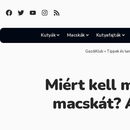
Kutyák
Macskák
Kutyafajták
GazdiKlub
»
Tippek és ta
Miért kell 
macskát? A