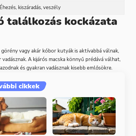
Éhezés, kiszáradás, veszély
ó találkozás kockázata
, görény vagy akár kóbor kutyák is aktívabbá válnak,
 vadásznak. A kijárós macska könnyű prédává válhat,
igazodnak és gyakran vadásznak kisebb emlősökre.
vábbi cikkek