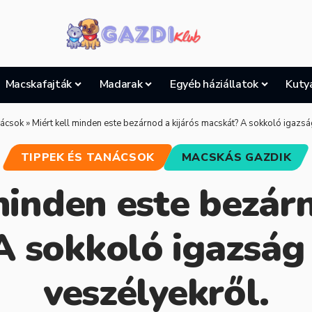
Macskafajták
Madarak
Egyéb háziállatok
Kuty
nácsok
»
Miért kell minden este bezárnod a kijárós macskát? A sokkoló igazsá
TIPPEK ÉS TANÁCSOK
MACSKÁS GAZDIK
minden este bezárn
 sokkoló igazság 
veszélyekről.