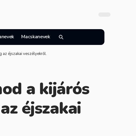
anevek
Macskanevek
g az éjszakai veszélyekről.
od a kijárós
az éjszakai