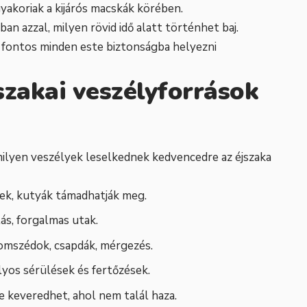
yakoriak a kijárós macskák körében.
an azzal, milyen rövid idő alatt történhet baj.
t fontos minden este biztonságba helyezni
szakai veszélyforrások
 milyen veszélyek leselkednek kedvencedre az éjszaka
yek, kutyák támadhatják meg.
lás, forgalmas utak.
zomszédok, csapdák, mérgezés.
úlyos sérülések és fertőzések.
re keveredhet, ahol nem talál haza.