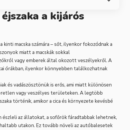
 éjszaka a kijárós
a kinti macska számára – sőt, ilyenkor fokozódnak a
viszonyok miatt a macskák sokkal
zókról vagy emberek által okozott veszélyekről. A
zakai órákban, ilyenkor könnyebben találkozhatnak
ak és vadászösztönük is erős, ami miatt különösen
eretlen vagy veszélyes területeken. A legtöbb
jszaka történik, amikor a cica és környezete kevésbé
észleli az állatokat, a sofőrök fáradtabbak lehetnek,
ihaltabb utakon. Ez tovább növeli az autóbalesetek