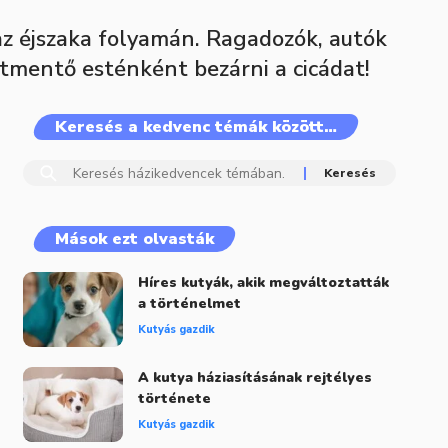
az éjszaka folyamán. Ragadozók, autók
tmentő esténként bezárni a cicádat!
Keresés a kedvenc témák között…
Mások ezt olvasták
Híres kutyák, akik megváltoztatták
a történelmet
Kutyás gazdik
A kutya háziasításának rejtélyes
története
Kutyás gazdik