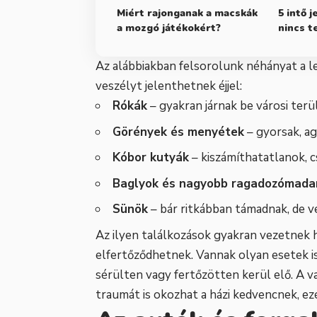
Miért rajonganak a macskák
5 intő j
a mozgó játékokért?
nincs te
Az alábbiakban felsorolunk néhányat a l
veszélyt jelenthetnek éjjel:
Rókák
– gyakran járnak be városi terül
Görények és menyétek
– gyorsak, ag
Kóbor kutyák
– kiszámíthatatlanok, c
Baglyok és nagyobb ragadozómada
Sünök
– bár ritkábban támadnak, de 
Az ilyen találkozások gyakran vezetnek
elfertőződhetnek. Vannak olyan esetek is,
sérülten vagy fertőzötten kerül elő. A va
traumát is okozhat a házi kedvencnek, ez