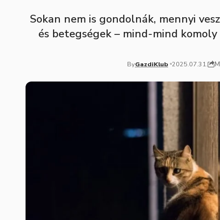
Sokan nem is gondolnák, mennyi veszé
és betegségek – mind-mind komoly k
M
By
GazdiKlub
2025.07.31.