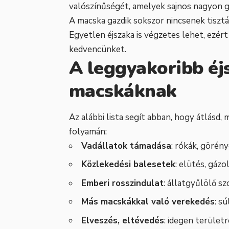
valószínűségét, amelyek sajnos nagyon g
A macska gazdik sokszor nincsenek tisztáb
Egyetlen éjszaka is végzetes lehet, ezér
kedvencünket.
A leggyakoribb éj
macskáknak
Az alábbi lista segít abban, hogy átlásd,
folyamán:
Vadállatok támadása
: rókák, görén
Közlekedési balesetek
: elütés, gázo
Emberi rosszindulat
: állatgyűlölő s
Más macskákkal való verekedés
: s
Elveszés, eltévedés
: idegen terület