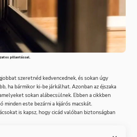
zatos pillantással.
gjobbat szeretnéd kedvencednek, és sokan úgy
b, ha bármikor ki-be járkálhat. Azonban az éjszaka
, amelyeket sokan alábecsülnek. Ebben a cikkben
 minden este bezárni a kijárós macskát.
sokat is kapsz, hogy cicád valóban biztonságban