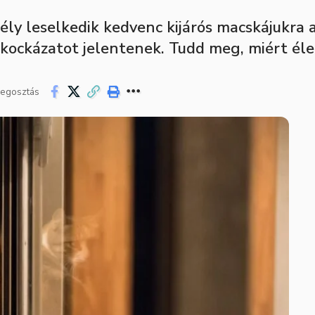
ly leselkedik kedvenc kijárós macskájukra 
ockázatot jelentenek. Tudd meg, miért éle
egosztás