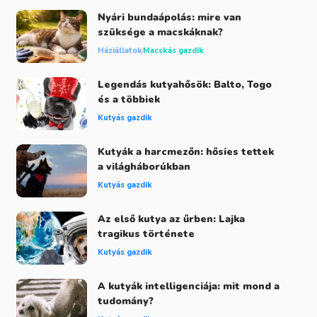
Nyári bundaápolás: mire van
szüksége a macskáknak?
Háziállatok
Macskás gazdik
Legendás kutyahősök: Balto, Togo
és a többiek
Kutyás gazdik
Kutyák a harcmezőn: hősies tettek
a világháborúkban
Kutyás gazdik
Az első kutya az űrben: Lajka
tragikus története
Kutyás gazdik
A kutyák intelligenciája: mit mond a
tudomány?