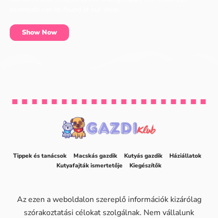
essentials can be found at our shop.
Show Now
Tippek és tanácsok
Macskás gazdik
Kutyás gazdik
Háziállatok
Kutyafajták ismertetője
Kiegészítők
Az ezen a weboldalon szereplő információk kizárólag
szórakoztatási célokat szolgálnak. Nem vállalunk