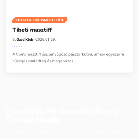
KUTYAFAJTÁK ISMERTETŐJE
Tibeti masztiff
By
GazdiKlub
2026.01.29.
A tibeti masztiff ősi, lenyűgöző pásztorkutya, amely egyszerre
hűséges családtag és magabiztos…
Essential Pet Supplies Every
Owner Needs
No matter if you have a cat, a dog or even a chicken, every pet
has items that it needs to live a long, happy life. These pet