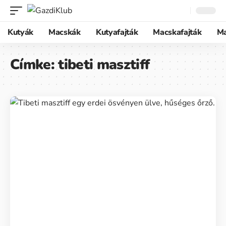
Kutyák
Macskák
Kutyafajták
Macskafajták
M
Címke:
tibeti masztiff