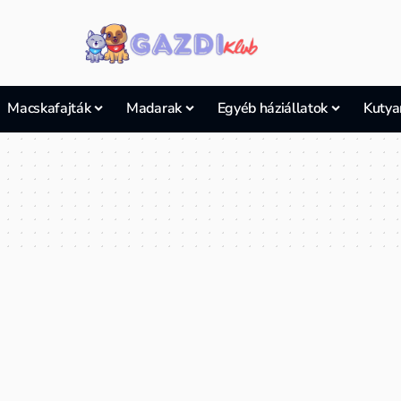
Macskafajták
Madarak
Egyéb háziállatok
Kutya