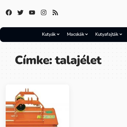
Kutyák
Macskák
Kutyafajták
Címke:
talajélet