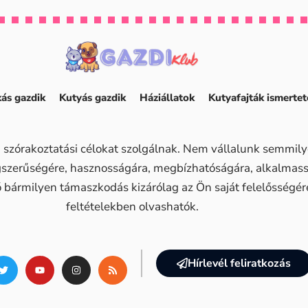
ás gazdik
Kutyás gazdik
Háziállatok
Kutyafajták ismertet
 szórakoztatási célokat szolgálnak. Nem vállalunk semmilye
ogszerűségére, hasznosságára, megbízhatóságára, alkalma
ő bármilyen támaszkodás kizárólag az Ön saját felelősségére 
feltételekben olvashatók.
Hírlevél feliratkozás