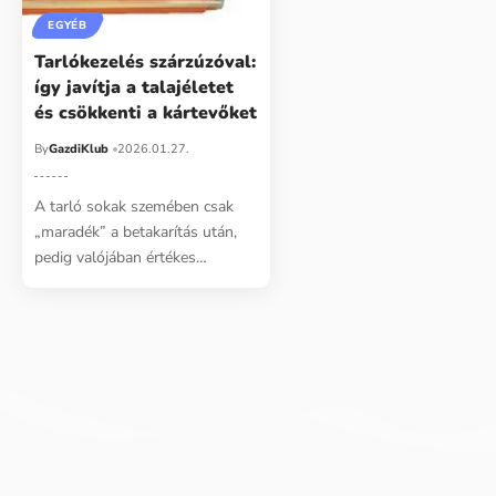
EGYÉB
Tarlókezelés szárzúzóval:
így javítja a talajéletet
és csökkenti a kártevőket
By
GazdiKlub
2026.01.27.
A tarló sokak szemében csak
„maradék” a betakarítás után,
pedig valójában értékes…