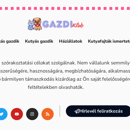
ás gazdik
Kutyás gazdik
Háziállatok
Kutyafajták ismertet
 szórakoztatási célokat szolgálnak. Nem vállalunk semmilye
ogszerűségére, hasznosságára, megbízhatóságára, alkalma
ő bármilyen támaszkodás kizárólag az Ön saját felelősségére 
feltételekben olvashatók.
Hírlevél feliratkozás