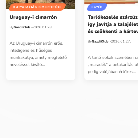
KUTYAFAJTÁK ISMERTETŐJE
EGYÉB
Uruguay-i cimarrón
Tarlókezelés szárzúz
így javítja a talajéle
By
GazdiKlub
2026.01.28.
és csökkenti a kárte
By
GazdiKlub
2026.01.27.
Az Uruguay-i cimarrón erős,
intelligens és hűséges
munkakutya, amely megfelelő
A tarló sokak szemében c
neveléssel kiváló…
„maradék” a betakarítás u
pedig valójában értékes…