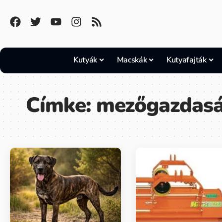
Kutyák
Macskák
Kutyafajták
Címke:
mezőgazdas