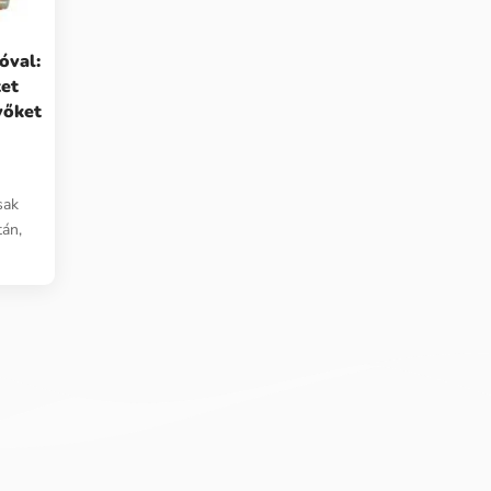
óval:
tet
vőket
sak
tán,