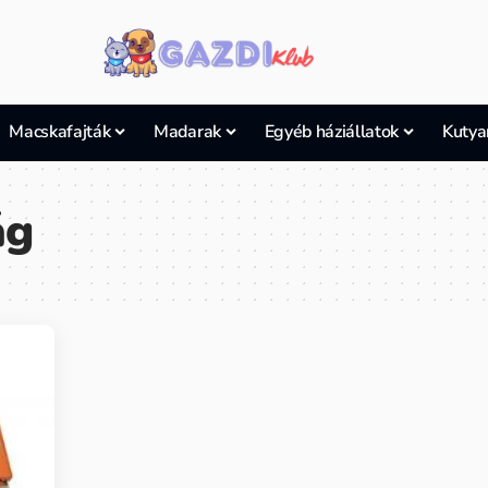
Macskafajták
Madarak
Egyéb háziállatok
Kutya
ág