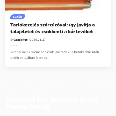
EGYÉB
Tarlókezelés szárzúzóval: így javítja a
talajéletet és csökkenti a kártevőket
By
GazdiKlub
2026.01.27.
A tarló sokak szemében csak „maradék” a betakarítás után,
pedig valójában értékes…
Essential Pet Supplies Every
Owner Needs