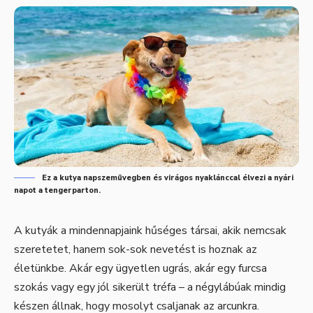
Ez a kutya napszemüvegben és virágos nyaklánccal élvezi a nyári
napot a tengerparton.
A kutyák a mindennapjaink hűséges társai, akik nemcsak
szeretetet, hanem sok-sok nevetést is hoznak az
életünkbe. Akár egy ügyetlen ugrás, akár egy furcsa
szokás vagy egy jól sikerült tréfa – a négylábúak mindig
készen állnak, hogy mosolyt csaljanak az arcunkra.