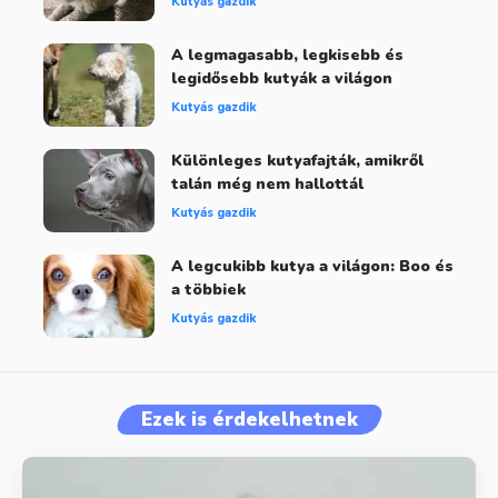
Kutyás gazdik
A legmagasabb, legkisebb és
legidősebb kutyák a világon
Kutyás gazdik
Különleges kutyafajták, amikről
talán még nem hallottál
Kutyás gazdik
A legcukibb kutya a világon: Boo és
a többiek
Kutyás gazdik
Ezek is érdekelhetnek