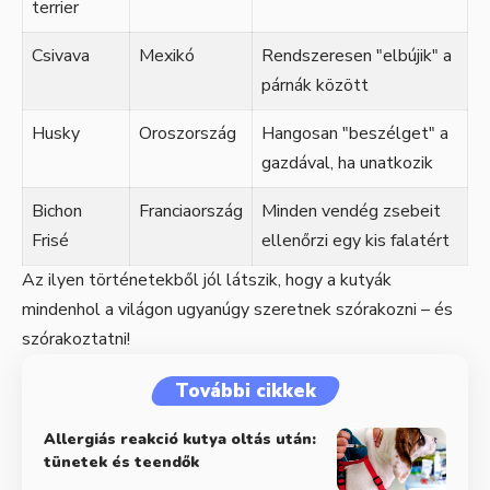
terrier
Csivava
Mexikó
Rendszeresen "elbújik" a
párnák között
Husky
Oroszország
Hangosan "beszélget" a
gazdával, ha unatkozik
Bichon
Franciaország
Minden vendég zsebeit
Frisé
ellenőrzi egy kis falatért
Az ilyen történetekből jól látszik, hogy a kutyák
mindenhol a világon ugyanúgy szeretnek szórakozni – és
szórakoztatni!
További cikkek
Allergiás reakció kutya oltás után:
tünetek és teendők