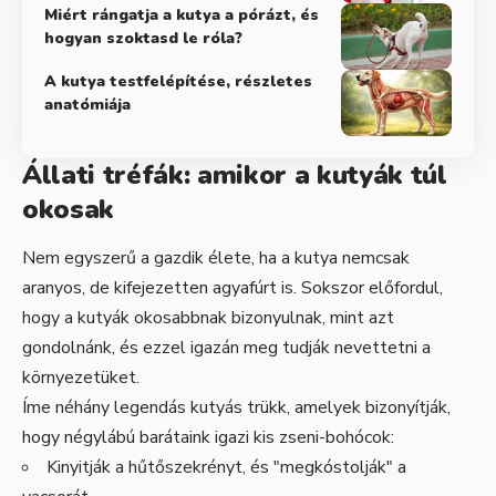
Miért rángatja a kutya a pórázt, és
hogyan szoktasd le róla?
A kutya testfelépítése, részletes
anatómiája
Állati tréfák: amikor a kutyák túl
okosak
Nem egyszerű a gazdik élete, ha a kutya nemcsak
aranyos, de kifejezetten agyafúrt is. Sokszor előfordul,
hogy a kutyák okosabbnak bizonyulnak, mint azt
gondolnánk, és ezzel igazán meg tudják nevettetni a
környezetüket.
Íme néhány legendás kutyás trükk, amelyek bizonyítják,
hogy négylábú barátaink igazi kis zseni-bohócok:
Kinyitják a hűtőszekrényt, és "megkóstolják" a