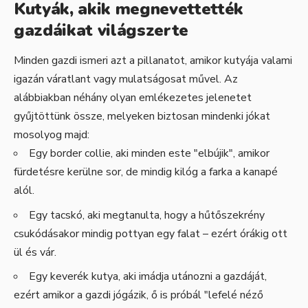
Kutyák, akik megnevettették
gazdáikat világszerte
Minden gazdi ismeri azt a pillanatot, amikor kutyája valami
igazán váratlant vagy mulatságosat művel. Az
alábbiakban néhány olyan emlékezetes jelenetet
gyűjtöttünk össze, melyeken biztosan mindenki jókat
mosolyog majd:
Egy border collie, aki minden este "elbújik", amikor
fürdetésre kerülne sor, de mindig kilóg a farka a kanapé
alól.
Egy tacskó, aki megtanulta, hogy a hűtőszekrény
csukódásakor mindig pottyan egy falat – ezért órákig ott
ül és vár.
Egy keverék kutya, aki imádja utánozni a gazdáját,
ezért amikor a gazdi jógázik, ő is próbál "lefelé néző