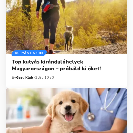
KUTYÁS GAZDIK
Top kutyás kirándulóhelyek
Magyarországon – próbáld ki őket!
By
GazdiKlub
2025.10.30.