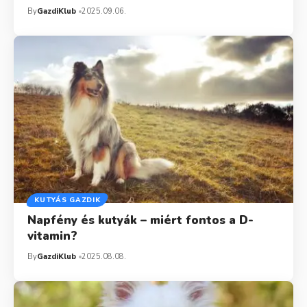
By
GazdiKlub
2025.09.06.
KUTYÁS GAZDIK
Napfény és kutyák – miért fontos a D-
vitamin?
By
GazdiKlub
2025.08.08.