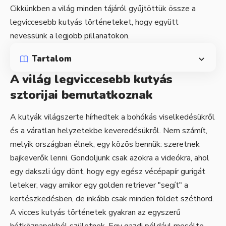
Cikkünkben a világ minden tájáról gyűjtöttük össze a
legviccesebb kutyás történeteket, hogy együtt
nevessünk a legjobb pillanatokon.
Tartalom
A világ legviccesebb kutyás
sztorijai bemutatkoznak
A kutyák világszerte hírhedtek a bohókás viselkedésükről
és a váratlan helyzetekbe keveredésükről. Nem számít,
melyik országban élnek, egy közös bennük: szeretnek
bajkeverők lenni. Gondoljunk csak azokra a videókra, ahol
egy dakszli úgy dönt, hogy egy egész vécépapír gurigát
leteker, vagy amikor egy golden retriever "segít" a
kertészkedésben, de inkább csak minden földet széthord.
A vicces kutyás történetek gyakran az egyszerű
hétköznapokból születnek. Egy gazdi például mesélte,