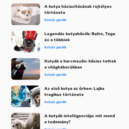
A kutya háziasításának rejtélyes
története
Kutyás gazdik
Legendás kutyahősök: Balto, Togo
és a többiek
Kutyás gazdik
Kutyák a harcmezőn: hősies tettek
a világháborúkban
Kutyás gazdik
Az első kutya az űrben: Lajka
tragikus története
Kutyás gazdik
A kutyák intelligenciája: mit mond
a tudomány?