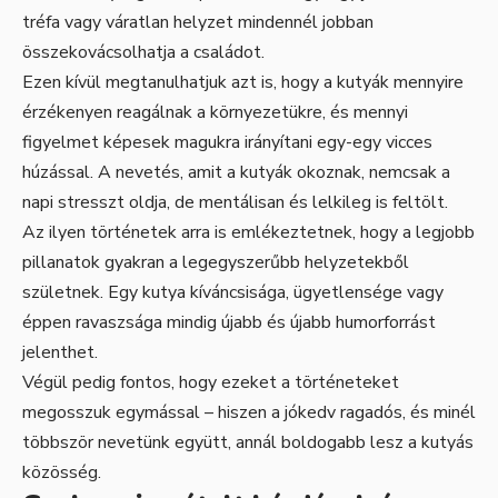
tréfa vagy váratlan helyzet mindennél jobban
összekovácsolhatja a családot.
Ezen kívül megtanulhatjuk azt is, hogy a kutyák mennyire
érzékenyen reagálnak a környezetükre, és mennyi
figyelmet képesek magukra irányítani egy-egy vicces
húzással. A nevetés, amit a kutyák okoznak, nemcsak a
napi stresszt oldja, de mentálisan és lelkileg is feltölt.
Az ilyen történetek arra is emlékeztetnek, hogy a legjobb
pillanatok gyakran a legegyszerűbb helyzetekből
születnek. Egy kutya kíváncsisága, ügyetlensége vagy
éppen ravaszsága mindig újabb és újabb humorforrást
jelenthet.
Végül pedig fontos, hogy ezeket a történeteket
megosszuk egymással – hiszen a jókedv ragadós, és minél
többször nevetünk együtt, annál boldogabb lesz a kutyás
közösség.