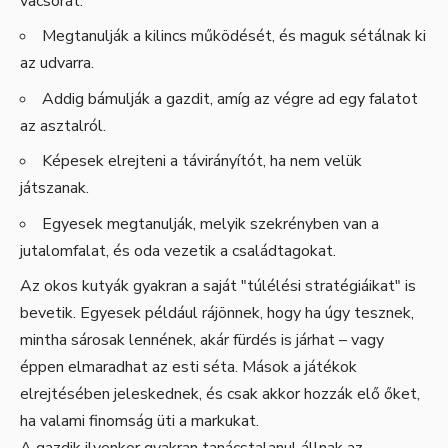
vacsorát.
Megtanulják a kilincs működését, és maguk sétálnak ki
az udvarra.
Addig bámulják a gazdit, amíg az végre ad egy falatot
az asztalról.
Képesek elrejteni a távirányítót, ha nem velük
játszanak.
Egyesek megtanulják, melyik szekrényben van a
jutalomfalat, és oda vezetik a családtagokat.
Az okos kutyák gyakran a saját "túlélési stratégiáikat" is
bevetik. Egyesek például rájönnek, hogy ha úgy tesznek,
mintha sárosak lennének, akár fürdés is járhat – vagy
éppen elmaradhat az esti séta. Mások a játékok
elrejtésében jeleskednek, és csak akkor hozzák elő őket,
ha valami finomság üti a markukat.