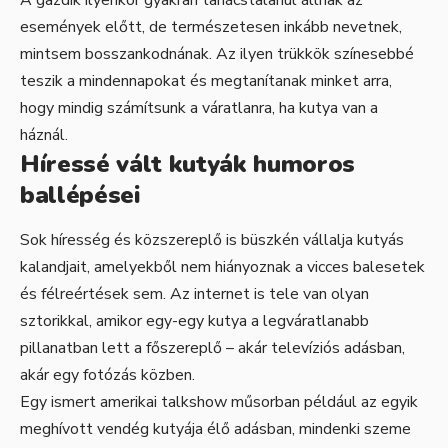
A gazdik ilyenkor gyakran tanácstalanul állnak az
események előtt, de természetesen inkább nevetnek,
mintsem bosszankodnának. Az ilyen trükkök színesebbé
teszik a mindennapokat és megtanítanak minket arra,
hogy mindig számítsunk a váratlanra, ha kutya van a
háznál.
Híressé vált kutyák humoros
ballépései
Sok híresség és közszereplő is büszkén vállalja kutyás
kalandjait, amelyekből nem hiányoznak a vicces balesetek
és félreértések sem. Az internet is tele van olyan
sztorikkal, amikor egy-egy kutya a legváratlanabb
pillanatban lett a főszereplő – akár televíziós adásban,
akár egy fotózás közben.
Egy ismert amerikai talkshow műsorban például az egyik
meghívott vendég kutyája élő adásban, mindenki szeme