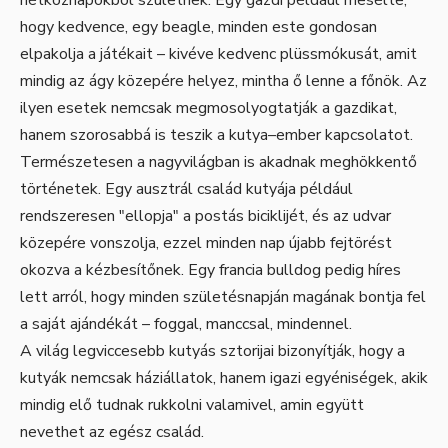
hogy kedvence, egy beagle, minden este gondosan
elpakolja a játékait – kivéve kedvenc plüssmókusát, amit
mindig az ágy közepére helyez, mintha ő lenne a főnök. Az
ilyen esetek nemcsak megmosolyogtatják a gazdikat,
hanem szorosabbá is teszik a kutya–ember kapcsolatot.
Természetesen a nagyvilágban is akadnak meghökkentő
történetek. Egy ausztrál család kutyája például
rendszeresen "ellopja" a postás biciklijét, és az udvar
közepére vonszolja, ezzel minden nap újabb fejtörést
okozva a kézbesítőnek. Egy francia bulldog pedig híres
lett arról, hogy minden születésnapján magának bontja fel
a saját ajándékát – foggal, manccsal, mindennel.
A világ legviccesebb kutyás sztorijai bizonyítják, hogy a
kutyák nemcsak háziállatok, hanem igazi egyéniségek, akik
mindig elő tudnak rukkolni valamivel, amin együtt
nevethet az egész család.