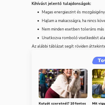
Kihívást jelentő tulajdonságok:
Magas energiaszint és mozgásigény
Hajlam a makacsságra, ha nincs kö
Nem minden esetben toleráns más
Unatkozva romboló viselkedést alak
Az alábbi táblázat segít röviden áttekinte
To
Kutyát szeretnél? 10 fontos
Mit vig