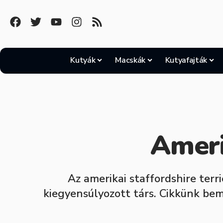
Kutyák
Macskák
Kutyafajták
Ameri
Az amerikai staffordshire terr
kiegyensúlyozott társ. Cikkünk bem