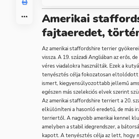
Amerikai staffords
fajtaeredet, törté
Az amerikai staffordshire terrier gyökerei
vissza. A 19. századi Angliában az erős, d
véres viadalokra használták. Ezek a kuty
tenyésztés célja fokozatosan eltolódott 
ismert, kiegyensúlyozottabb jellemű amsta
egészen más szelekciós elvek szerint szü
Az amerikai staffordshire terriert a 20. s
elkülöníteni a hasonló eredetű, de más ir
terriertől. A nagyobb amerikai kennel kl
amelyben a stabil idegrendszer, a bátors
kapott. A tenyésztés célja az lett, hogy m