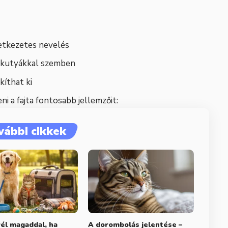
vetkezetes nevelés
 kutyákkal szemben
íthat ki
ni a fajta fontosabb jellemzőit:
vábbi cikkek
yél magaddal, ha
A dorombolás jelentése –