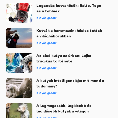
Legendás kutyahősök: Balto, Togo
és a többiek
Kutyás gazdik
Kutyák a harcmezőn: hősies tettek
a világháborúkban
Kutyás gazdik
Az első kutya az űrben: Lajka
tragikus története
Kutyás gazdik
A kutyák intelligenciája: mit mond a
tudomány?
Kutyás gazdik
A legmagasabb, legkisebb és
legidősebb kutyák a világon