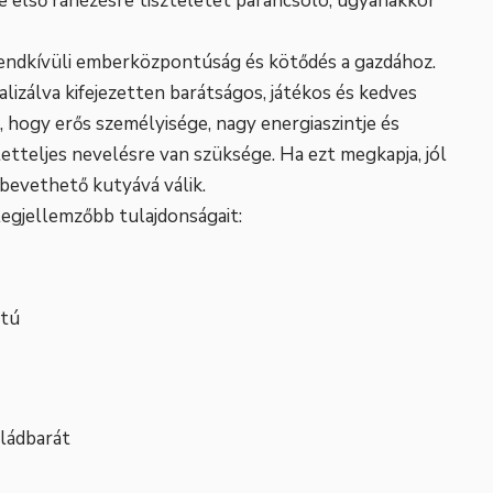
 első ránézésre tiszteletet parancsoló, ugyanakkor
rendkívüli emberközpontúság és kötődés a gazdához.
alizálva kifejezetten barátságos, játékos és kedves
 hogy erős személyisége, nagy energiaszintje és
tetteljes nevelésre van szüksége. Ha ezt megkapja, jól
bevethető kutyává válik.
 legjellemzőbb tulajdonságait:
ntú
ládbarát