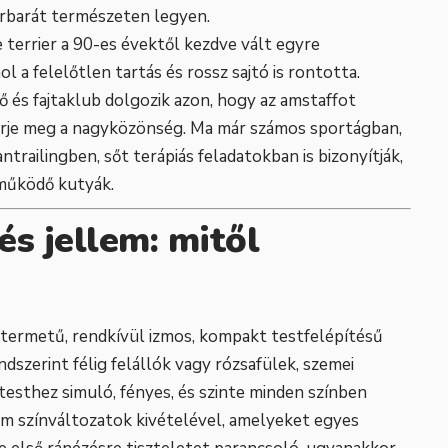
erbarát természeten legyen.
 terrier a 90-es évektől kezdve vált egyre
ol a felelőtlen tartás és rossz sajtó is rontotta.
 és fajtaklub dolgozik azon, hogy az amstaffot
smerje meg a nagyközönség. Ma már számos sportágban,
railingben, sőt terápiás feladatokban is bizonyítják,
működő kutyák.
s jellem: mitől
s termetű, rendkívül izmos, kompakt testfelépítésű
endszerint félig felállók vagy rózsafülek, szemei
, testhez simuló, fényes, és szinte minden színben
rém színváltozatok kivételével, amelyeket egyes