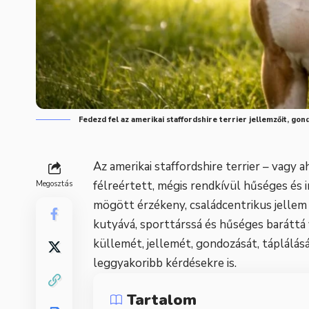
Fedezd fel az amerikai staffordshire terrier jellemzőit, go
Az amerikai staffordshire terrier – vagy 
félreértett, mégis rendkívül hűséges és i
Megosztás
mögött érzékeny, családcentrikus jellem 
kutyává, sporttárssá és hűséges baráttá 
küllemét, jellemét, gondozását, táplálásá
leggyakoribb kérdésekre is.
Tartalom