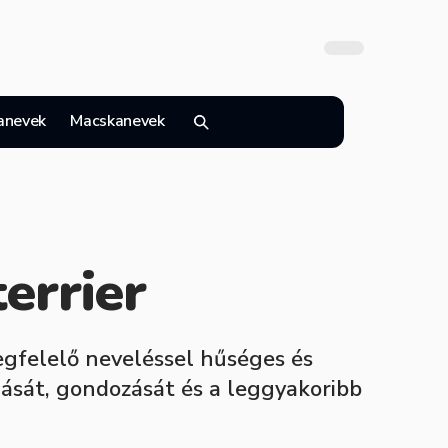
anevek
Macskanevek
errier
megfelelő neveléssel hűséges és
dását, gondozását és a leggyakoribb