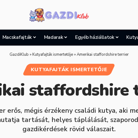
Macskafajták
Madarak
Egyéb háziállatok
Kuty
GazdiKlub
»
Kutyafajták ismertetője
»
Amerikai staffordshire terrier
KUTYAFAJTÁK ISMERTETŐJE
kai staffordshire t
ier erős, mégis érzékeny családi kutya, aki 
utatja tartását, helyes táplálását, szaporo
gazdikérdések rövid válaszait.