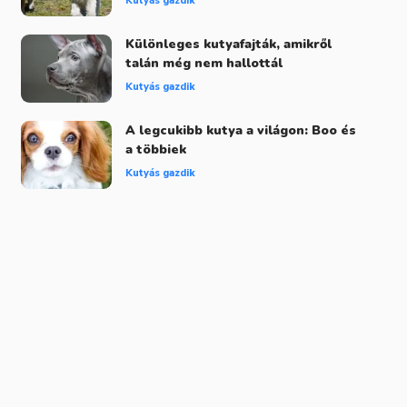
Kutyás gazdik
Különleges kutyafajták, amikről
talán még nem hallottál
Kutyás gazdik
A legcukibb kutya a világon: Boo és
a többiek
Kutyás gazdik