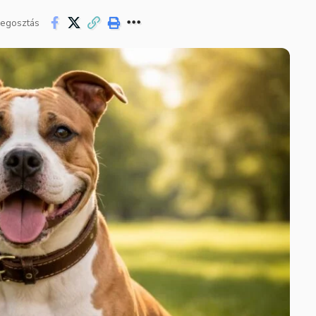
egosztás