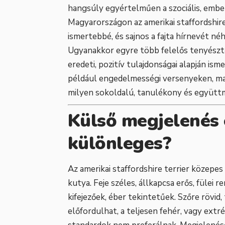
hangsúly egyértelműen a szociális, emb
Magyarországon az amerikai staffordshire
ismertebbé, és sajnos a fajta hírnevét néh
Ugyanakkor egyre több felelős tenyésztő
eredeti, pozitív tulajdonságai alapján i
például engedelmességi versenyeken, mant
milyen sokoldalú, tanulékony és együtt
Külső megjelenés é
különleges?
Az amerikai staffordshire terrier közepe
kutya. Feje széles, állkapcsa erős, fülei r
kifejezőek, éber tekintetűek. Szőre rövid
előfordulhat, a teljesen fehér, vagy ext