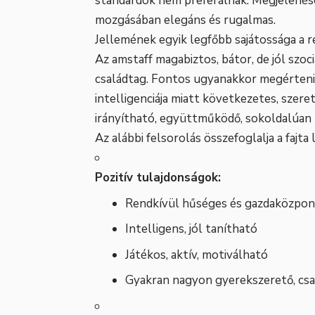
standardok nem preferálnak. Megjelenése
mozgásában elegáns és rugalmas.
Jellemének egyik legfőbb sajátossága a 
Az amstaff magabiztos, bátor, de jól szoci
családtag. Fontos ugyanakkor megérteni,
intelligenciája miatt következetes, szere
irányítható, együttműködő, sokoldalúan 
Az alábbi felsorolás összefoglalja a fajta
Pozitív tulajdonságok:
Rendkívül hűséges és gazdaközpo
Intelligens, jól tanítható
Játékos, aktív, motiválható
Gyakran nagyon gyerekszerető, csa