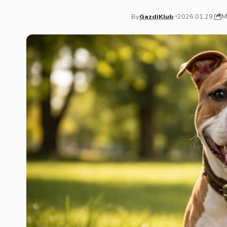
M
By
GazdiKlub
2026.01.29.