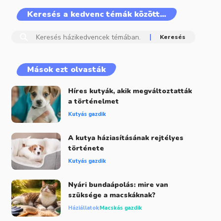
Keresés a kedvenc témák között…
Mások ezt olvasták
Híres kutyák, akik megváltoztatták
a történelmet
Kutyás gazdik
A kutya háziasításának rejtélyes
története
Kutyás gazdik
Nyári bundaápolás: mire van
szüksége a macskáknak?
Háziállatok
Macskás gazdik