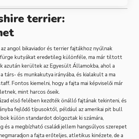
hire terrier:
net
 az angol bikaviador és terrier fajtákhoz nyúlnak
e fürge kutyákat eredetileg különféle, ma már tiltott
ák azután kerültek az Egyesült Államokba, ahol a
a társ- és munkakutya irányába, és kialakult a ma
ff. Fontos kiemelni, hogy a fajta mai képviselői már
letnek, mint harcos őseik.
zázad első felében kezdték önálló fajtának tekinteni, és
ányba fejlődő típusoktól, például az amerikai pit bull
ubok külön standardot dolgoztak ki számára,
ág és a megbízható családi jellem hangsúlyos szerepet
egmaradjon a fajta erőteljes, atletikus kinézete, de a