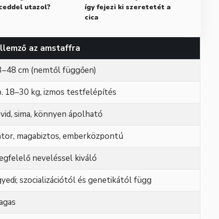
ceddel utazol?
így fejezi ki szeretetét a
cica
ellemző az amstaffra
3–48 cm (nemtől függően)
. 18–30 kg, izmos testfelépítés
vid, sima, könnyen ápolható
átor, magabiztos, emberközpontú
gfelelő neveléssel kiváló
yedi; szocializációtól és genetikától függ
agas