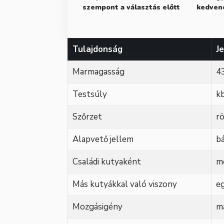
szempont a választás előtt
kedven
Tulajdonság
J
Marmagasság
4
Testsúly
kb
Szőrzet
rö
Alapvető jellem
b
Családi kutyaként
me
Más kutyákkal való viszony
eg
Mozgásigény
m