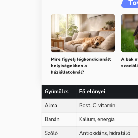
To
Mire figyelj légkondicionált
A bak n
helyiségekben a
szociál
háziállatoknál?
Gyümölcs
Fő előnyei
Alma
Rost, C-vitamin
Banán
Kálium, energia
Szőlő
Antioxidáns, hidratáló