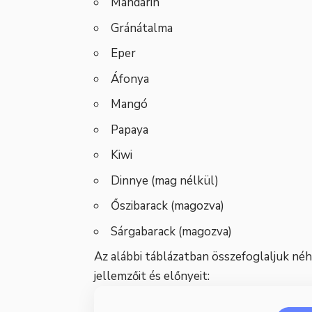
Mandarin
Gránátalma
Eper
Áfonya
Mangó
Papaya
Kiwi
Dinnye (mag nélkül)
Őszibarack (magozva)
Sárgabarack (magozva)
Az alábbi táblázatban összefoglaljuk né
jellemzőit és előnyeit: