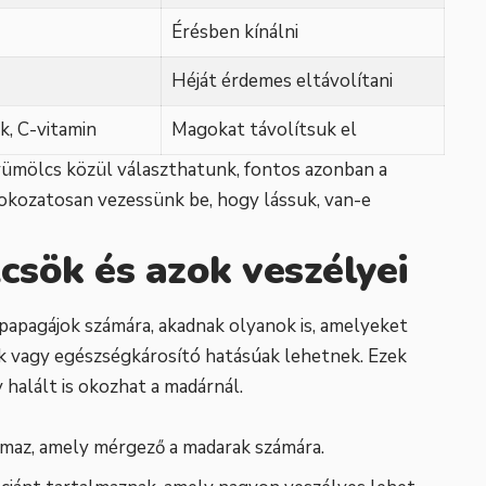
Érésben kínálni
Héját érdemes eltávolítani
k, C-vitamin
Magokat távolítsuk el
 gyümölcs közül választhatunk, fontos azonban a
okozatosan vezessünk be, hogy lássuk, van-e
sök és azok veszélyei
papagájok számára, akadnak olyanok is, amelyeket
ek vagy egészségkárosító hatásúak lehetnek. Ezek
halált is okozhat a madárnál.
lmaz, amely mérgező a madarak számára.