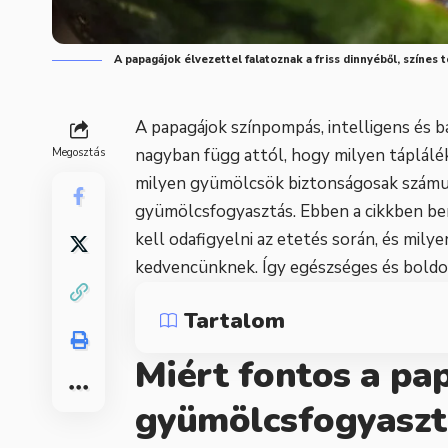
A papagájok élvezettel falatoznak a friss dinnyéből, színes 
A papagájok színpompás, intelligens és 
nagyban függ attól, hogy milyen táplál
Megosztás
milyen gyümölcsök biztonságosak számuk
gyümölcsfogyasztás. Ebben a cikkben be
kell odafigyelni az etetés során, és mil
kedvencünknek. Így egészséges és bold
Tartalom
Miért fontos a pa
gyümölcsfogyaszt