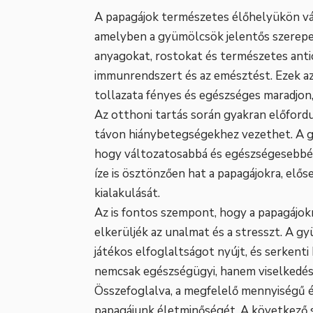
A papagájok természetes élőhelyükön vá
amelyben a gyümölcsök jelentős szerepet
anyagokat, rostokat és természetes anti
immunrendszert és az emésztést. Ezek az
tollazata fényes és egészséges maradjon, 
Az otthoni tartás során gyakran előford
távon hiánybetegségekhez vezethet. A g
hogy változatosabbá és egészségesebbé 
íze is ösztönzően hat a papagájokra, elős
kialakulását.
Az is fontos szempont, hogy a papagájok
elkerüljék az unalmat és a stresszt. A 
játékos elfoglaltságot nyújt, és serkent
nemcsak egészségügyi, hanem viselkedés
Összefoglalva, a megfelelő mennyiségű é
papagájunk életminőségét. A következő 