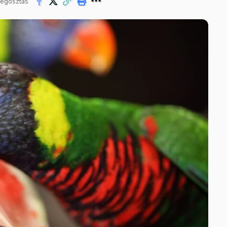
egosztás