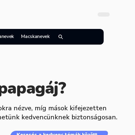
anevek
Macskanevek
 papagáj?
kra nézve, míg mások kifejezetten
hetünk kedvencünknek biztonságosan.
Keresés a kedvenc témák között…