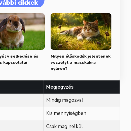
vábbi cikkek
yúl viselkedése és
Milyen élősködők jelentenek
is kapcsolatai
veszélyt a macskákra
nyáron?
Megjegyzés
Mindig magozva!
Kis mennyiségben
Csak mag nélkül