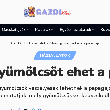
Macskafajták
Madarak
Egyéb háziállatok
Kuty
GazdiKlub
»
Háziállatok
»
Milyen gyümölcsöt ehet a papagáj?
HÁZIÁLLATOK
yümölcsöt ehet a
gyümölcsök veszélyesek lehetnek a papagájo
bemutatjuk, mely gyümölcsökkel kedvesked