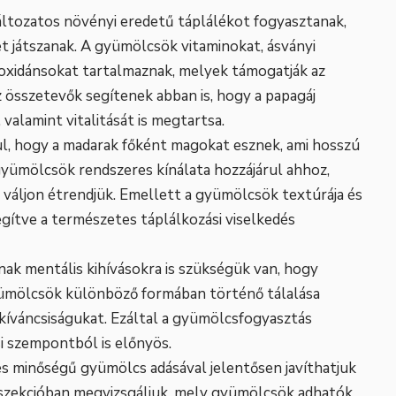
ltozatos növényi eredetű táplálékot fogyasztanak,
 játszanak. A gyümölcsök vitaminokat, ásványi
oxidánsokat tartalmaznak, melyek támogatják az
 összetevők segítenek abban is, hogy a papagáj
valamint vitalitását is megtartsa.
ul, hogy a madarak főként magokat esznek, ami hosszú
yümölcsök rendszeres kínálata hozzájárul ahhoz,
váljon étrendjük. Emellett a gyümölcsök textúrája és
egítve a természetes táplálkozási viselkedés
nak mentális kihívásokra is szükségük van, hogy
gyümölcsök különböző formában történő tálalása
i kíváncsiságukat. Ezáltal a gyümölcsfogyasztás
i szempontból is előnyös.
s minőségű gyümölcs adásával jelentősen javíthatjuk
szekcióban megvizsgáljuk, mely gyümölcsök adhatók