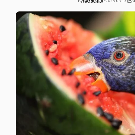
M
By
GazdiKlub
2025.08.13.