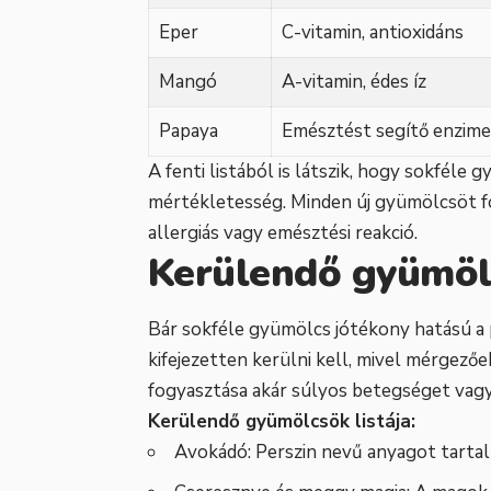
Eper
C-vitamin, antioxidáns
Mangó
A-vitamin, édes íz
Papaya
Emésztést segítő enzime
A fenti listából is látszik, hogy sokféle
mértékletesség. Minden új gyümölcsöt f
allergiás vagy emésztési reakció.
Kerülendő gyümölc
Bár sokféle gyümölcs jótékony hatású a 
kifejezetten kerülni kell, mivel mérgező
fogyasztása akár súlyos betegséget vagy 
Kerülendő gyümölcsök listája:
Avokádó: Perszin nevű anyagot tarta