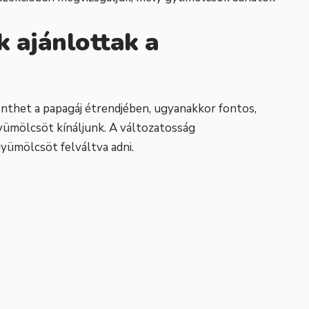
 ajánlottak a
enthet a papagáj étrendjében, ugyanakkor fontos,
yümölcsöt kínáljunk. A változatosság
yümölcsöt felváltva adni.