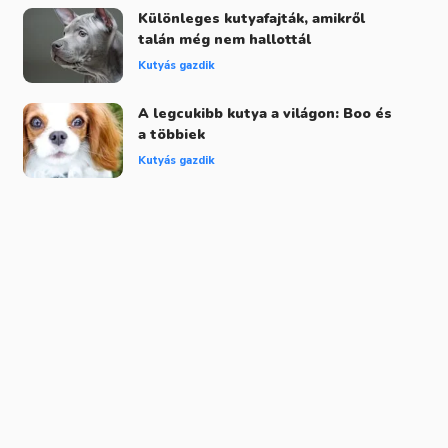
Különleges kutyafajták, amikről
talán még nem hallottál
Kutyás gazdik
A legcukibb kutya a világon: Boo és
a többiek
Kutyás gazdik