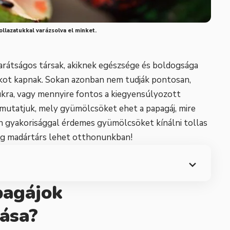
tollazatukkal varázsolva el minket.
barátságos társak, akiknek egészsége és boldogsága
ékot kapnak. Sokan azonban nem tudják pontosan,
ra, vagy mennyire fontos a kiegyensúlyozott
mutatjuk, mely gyümölcsöket ehet a papagáj, mire
yen gyakorisággal érdemes gyümölcsöket kínálni tollas
og madártárs lehet otthonunkban!
pagájok
ása?