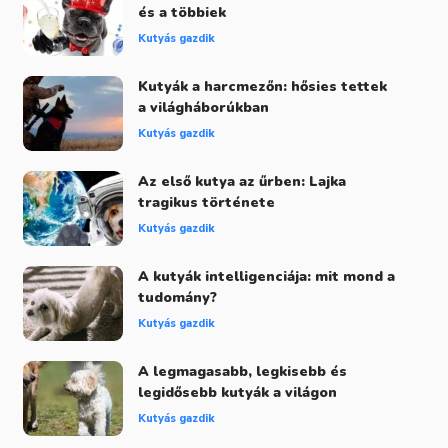
és a többiek
Kutyás gazdik
Kutyák a harcmezőn: hősies tettek
a világháborúkban
Kutyás gazdik
Az első kutya az űrben: Lajka
tragikus története
Kutyás gazdik
A kutyák intelligenciája: mit mond a
tudomány?
Kutyás gazdik
A legmagasabb, legkisebb és
legidősebb kutyák a világon
Kutyás gazdik