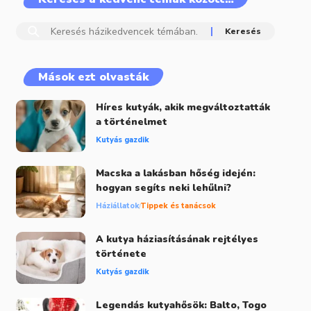
Mások ezt olvasták
Híres kutyák, akik megváltoztatták
a történelmet
Kutyás gazdik
Macska a lakásban hőség idején:
hogyan segíts neki lehűlni?
Háziállatok
Tippek és tanácsok
A kutya háziasításának rejtélyes
története
Kutyás gazdik
Legendás kutyahősök: Balto, Togo