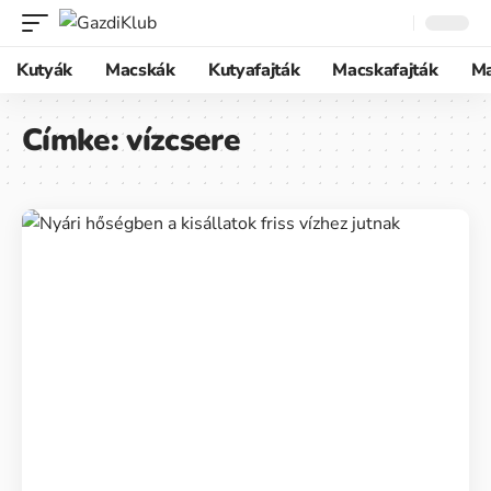
Kutyák
Macskák
Kutyafajták
Macskafajták
M
Címke:
vízcsere