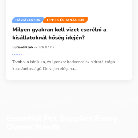
HÁZIÁLLATOK
TIPPEK ÉS TANÁCSOK
Milyen gyakran kell vizet cserélni a
kisállatoknál hőség idején?
By
GazdiKlub
2026.07.07.
Tombol a kánikula, és ilyenkor kedvenceink hidratáltsága
kulcsfontosságú. De vajon elég, ha…
Essential Pet Supplies Every
Owner Needs