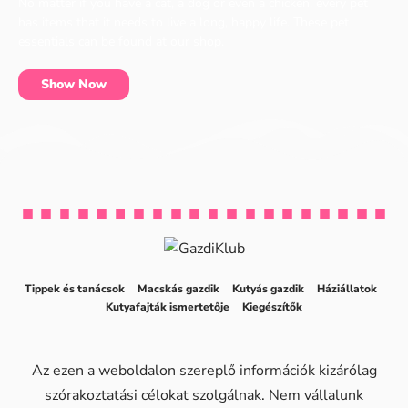
No matter if you have a cat, a dog or even a chicken, every pet
has items that it needs to live a long, happy life. These pet
essentials can be found at our shop.
Show Now
Tippek és tanácsok
Macskás gazdik
Kutyás gazdik
Háziállatok
Kutyafajták ismertetője
Kiegészítők
Az ezen a weboldalon szereplő információk kizárólag
szórakoztatási célokat szolgálnak. Nem vállalunk