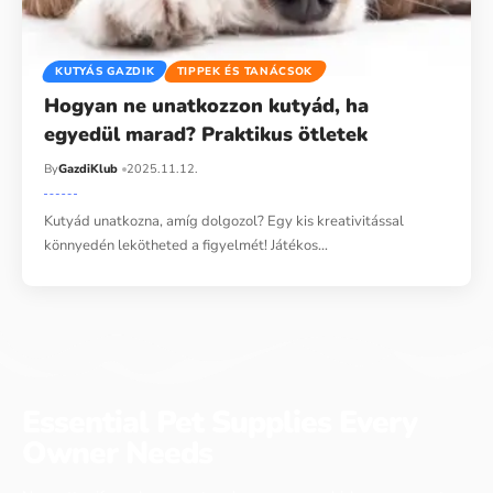
KUTYÁS GAZDIK
TIPPEK ÉS TANÁCSOK
Hogyan ne unatkozzon kutyád, ha
egyedül marad? Praktikus ötletek
By
GazdiKlub
2025.11.12.
Kutyád unatkozna, amíg dolgozol? Egy kis kreativitással
könnyedén lekötheted a figyelmét! Játékos…
Essential Pet Supplies Every
Owner Needs