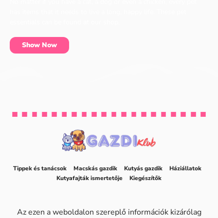
No matter if you have a cat, a dog or even a chicken, every pet
has items that it needs to live a long, happy life. These pet
essentials can be found at our shop.
Show Now
Tippek és tanácsok
Macskás gazdik
Kutyás gazdik
Háziállatok
Kutyafajták ismertetője
Kiegészítők
Az ezen a weboldalon szereplő információk kizárólag