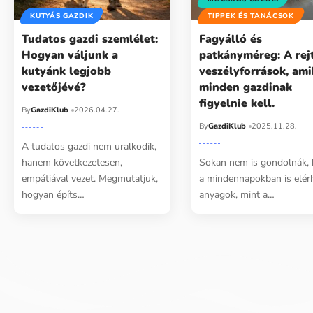
KUTYÁS GAZDIK
TIPPEK ÉS TANÁCSOK
Tudatos gazdi szemlélet:
Fagyálló és
Hogyan váljunk a
patkányméreg: A rej
kutyánk legjobb
veszélyforrások, ami
vezetőjévé?
minden gazdinak
figyelnie kell.
By
GazdiKlub
2026.04.27.
By
GazdiKlub
2025.11.28.
A tudatos gazdi nem uralkodik,
hanem következetesen,
Sokan nem is gondolnák,
empátiával vezet. Megmutatjuk,
a mindennapokban is elér
hogyan építs…
anyagok, mint a…