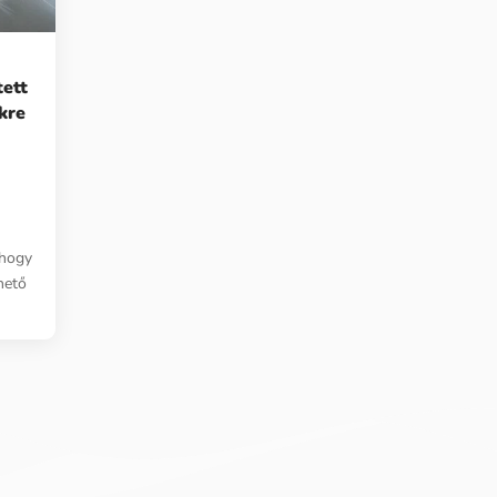
tett
kre
 hogy
hető