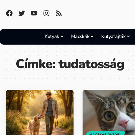
Kutyák
Macskák
Kutyafajták
Címke:
tudatosság
MACSKÁS GAZDIK