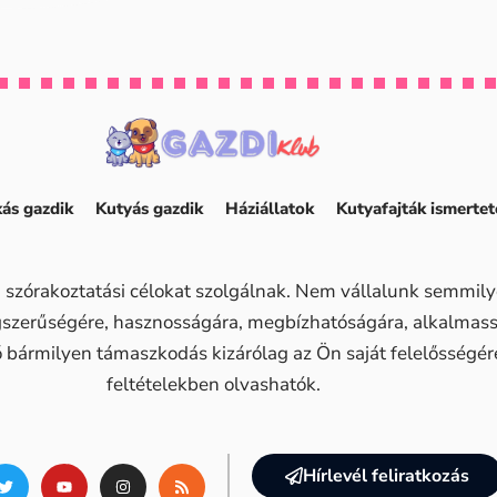
ás gazdik
Kutyás gazdik
Háziállatok
Kutyafajták ismertet
 szórakoztatási célokat szolgálnak. Nem vállalunk semmilye
ogszerűségére, hasznosságára, megbízhatóságára, alkalma
ő bármilyen támaszkodás kizárólag az Ön saját felelősségére 
feltételekben olvashatók.
Hírlevél feliratkozás