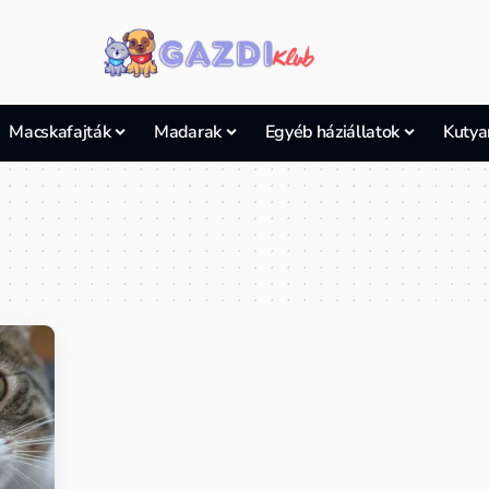
Macskafajták
Madarak
Egyéb háziállatok
Kutya