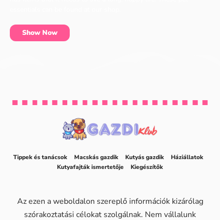
essentials can be found at our shop.
Show Now
Tippek és tanácsok
Macskás gazdik
Kutyás gazdik
Háziállatok
Kutyafajták ismertetője
Kiegészítők
Az ezen a weboldalon szereplő információk kizárólag
szórakoztatási célokat szolgálnak. Nem vállalunk