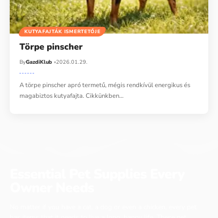
KUTYAFAJTÁK ISMERTETŐJE
Törpe pinscher
By
GazdiKlub
2026.01.29.
A törpe pinscher apró termetű, mégis rendkívül energikus és
magabiztos kutyafajta. Cikkünkben…
Essential Pet Supplies Every
Owner Needs
No matter if you have a cat, a dog or even a chicken, every pet
has items that it needs to live a long, happy life. These pet