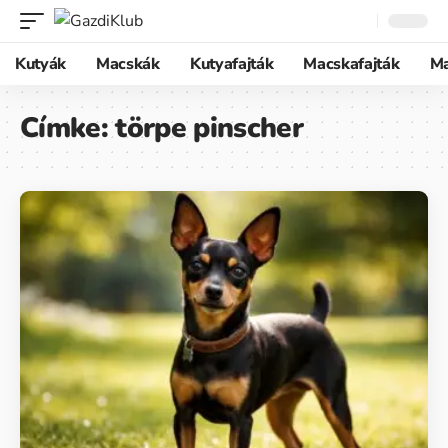
Kutyák
Macskák
Kutyafajták
Macskafajták
M
Címke:
törpe pinscher