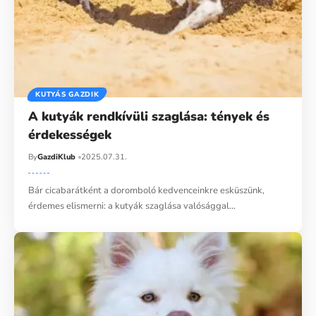
KUTYÁS GAZDIK
A kutyák rendkívüli szaglása: tények és
érdekességek
By
GazdiKlub
2025.07.31.
Bár cicabarátként a doromboló kedvenceinkre esküszünk,
érdemes elismerni: a kutyák szaglása valósággal…