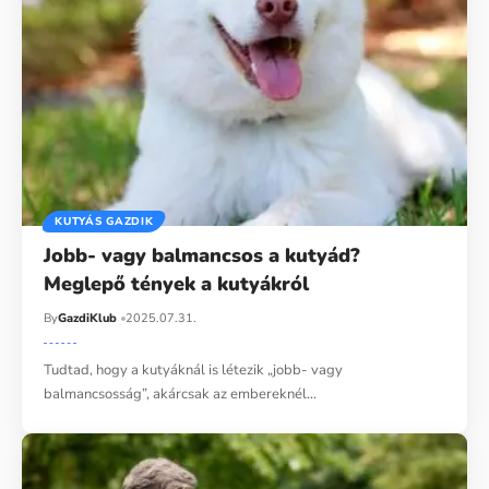
KUTYÁS GAZDIK
Jobb- vagy balmancsos a kutyád?
Meglepő tények a kutyákról
By
GazdiKlub
2025.07.31.
Tudtad, hogy a kutyáknál is létezik „jobb- vagy
balmancsosság”, akárcsak az embereknél…