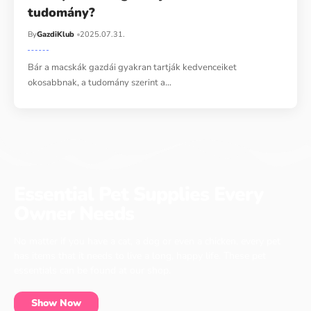
tudomány?
By
GazdiKlub
2025.07.31.
Bár a macskák gazdái gyakran tartják kedvenceiket
okosabbnak, a tudomány szerint a…
Essential Pet Supplies Every
Owner Needs
No matter if you have a cat, a dog or even a chicken, every pet
has items that it needs to live a long, happy life. These pet
essentials can be found at our shop.
Show Now