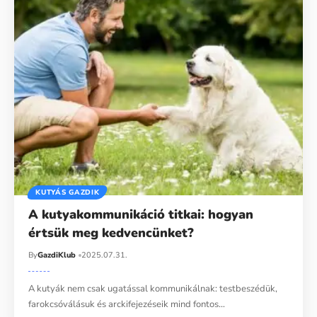
KUTYÁS GAZDIK
A kutyakommunikáció titkai: hogyan
értsük meg kedvencünket?
By
GazdiKlub
2025.07.31.
A kutyák nem csak ugatással kommunikálnak: testbeszédük,
farokcsóválásuk és arckifejezéseik mind fontos…