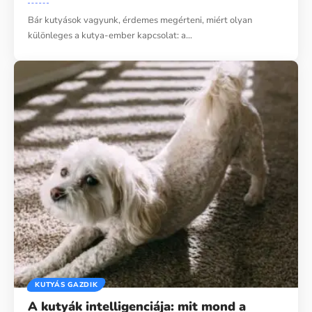
Bár kutyások vagyunk, érdemes megérteni, miért olyan
különleges a kutya-ember kapcsolat: a…
KUTYÁS GAZDIK
A kutyák intelligenciája: mit mond a