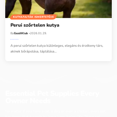
KUTYAFAJTÁK ISMERTETŐJE
Perui szőrtelen kutya
By
GazdiKlub
2026.01.29.
A perui szőrtelen kutya különleges, elegáns és érzékeny társ,
akinek bőrápolása, táplálása…
Essential Pet Supplies Every
Owner Needs
No matter if you have a cat, a dog or even a chicken, every pet
has items that it needs to live a long, happy life. These pet