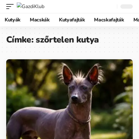
Kutyák
Macskák
Kutyafajták
Macskafajták
M
Címke:
szőrtelen kutya