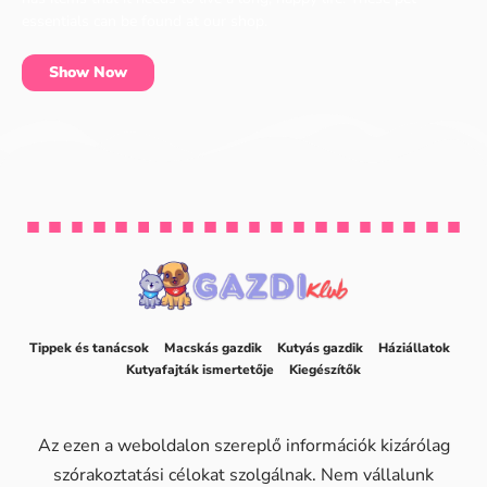
essentials can be found at our shop.
Show Now
Tippek és tanácsok
Macskás gazdik
Kutyás gazdik
Háziállatok
Kutyafajták ismertetője
Kiegészítők
Az ezen a weboldalon szereplő információk kizárólag
szórakoztatási célokat szolgálnak. Nem vállalunk