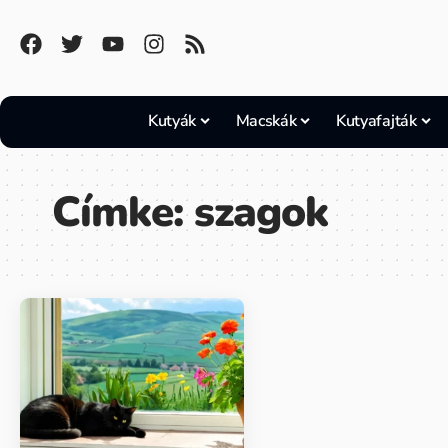
Kutyák
Macskák
Kutyafajták
Címke:
szagok