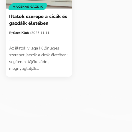
MACSKÁS GAZDIK
Illatok szerepe a cicák és
gazdáik életében
By
GazdiKlub
2025.11.11.
Az illatok világa különleges
szerepet játszik a cicák életében:
segítenek tájékozódni,
megnyugtatják…