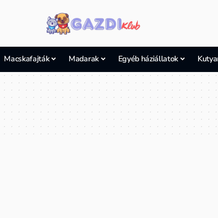
Macskafajták
Madarak
Egyéb háziállatok
Kutya