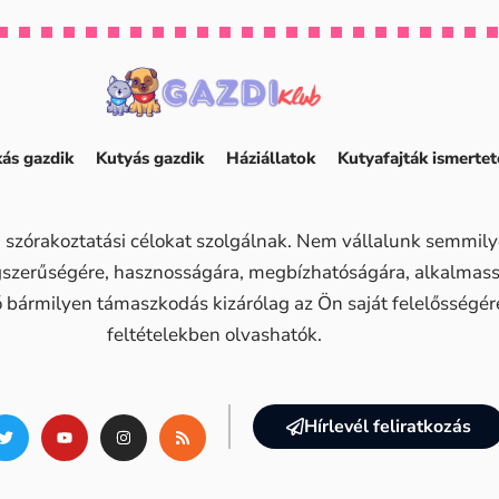
ás gazdik
Kutyás gazdik
Háziállatok
Kutyafajták ismertet
 szórakoztatási célokat szolgálnak. Nem vállalunk semmilye
ogszerűségére, hasznosságára, megbízhatóságára, alkalma
ő bármilyen támaszkodás kizárólag az Ön saját felelősségére 
feltételekben olvashatók.
Hírlevél feliratkozás