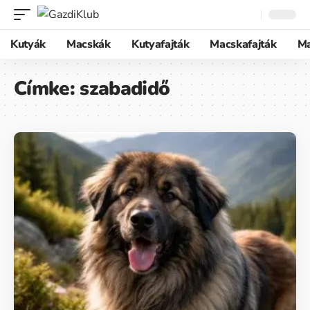
Kutyák
Macskák
Kutyafajták
Macskafajták
M
Címke:
szabadidő