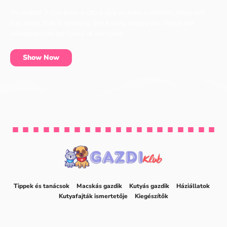
No matter if you have a cat, a dog or even a chicken, every pet
has items that it needs to live a long, happy life. These pet
essentials can be found at our shop.
Show Now
Tippek és tanácsok
Macskás gazdik
Kutyás gazdik
Háziállatok
Kutyafajták ismertetője
Kiegészítők