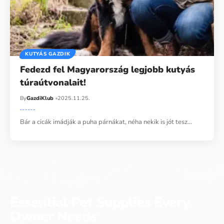
KUTYÁS GAZDIK
Fedezd fel Magyarország legjobb kutyás
túraútvonalait!
By
GazdiKlub
2025.11.25.
Bár a cicák imádják a puha párnákat, néha nekik is jót tesz…
Essential Pet Supplies Every
Owner Needs