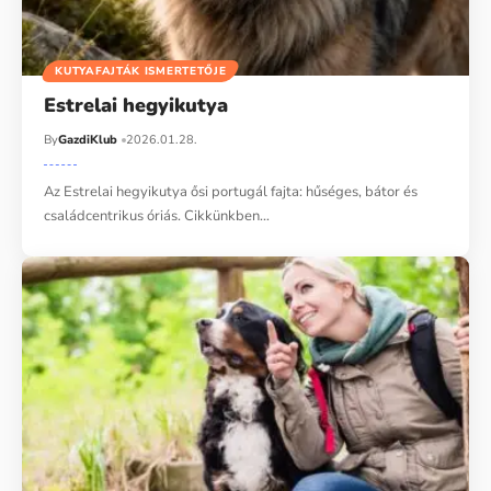
KUTYAFAJTÁK ISMERTETŐJE
Estrelai hegyikutya
By
GazdiKlub
2026.01.28.
Az Estrelai hegyikutya ősi portugál fajta: hűséges, bátor és
családcentrikus óriás. Cikkünkben…