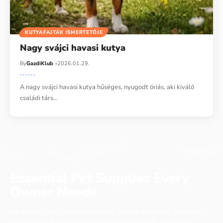
KUTYAFAJTÁK ISMERTETŐJE
Nagy svájci havasi kutya
By
GazdiKlub
2026.01.29.
A nagy svájci havasi kutya hűséges, nyugodt óriás, aki kiváló
családi társ…
Essential Pet Supplies Every
Owner Needs
No matter if you have a cat, a dog or even a chicken, every pet
has items that it needs to live a long, happy life. These pet