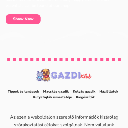
essentials can be found at our shop.
Show Now
Tippek és tanácsok
Macskás gazdik
Kutyás gazdik
Háziállatok
Kutyafajták ismertetője
Kiegészítők
Az ezen a weboldalon szereplő információk kizárólag
szórakoztatási célokat szolgálnak. Nem vállalunk