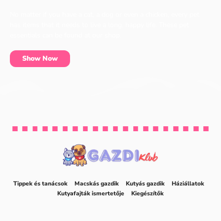
No matter if you have a cat, a dog or even a chicken, every pet
has items that it needs to live a long, happy life. These pet
essentials can be found at our shop.
Show Now
Tippek és tanácsok
Macskás gazdik
Kutyás gazdik
Háziállatok
Kutyafajták ismertetője
Kiegészítők