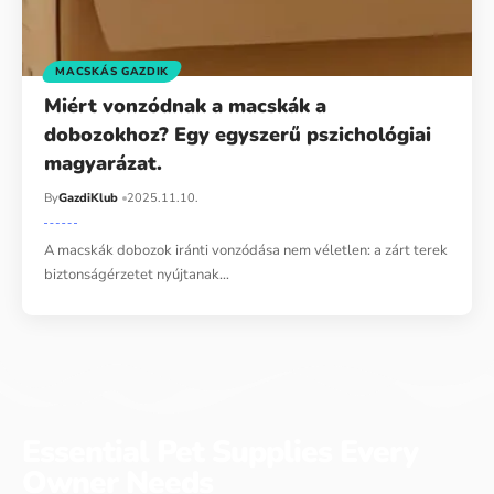
MACSKÁS GAZDIK
Miért vonzódnak a macskák a
dobozokhoz? Egy egyszerű pszichológiai
magyarázat.
By
GazdiKlub
2025.11.10.
A macskák dobozok iránti vonzódása nem véletlen: a zárt terek
biztonságérzetet nyújtanak…
Essential Pet Supplies Every
Owner Needs