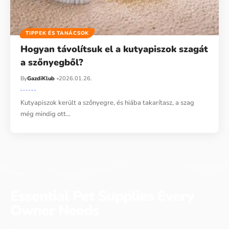
TIPPEK ÉS TANÁCSOK
Hogyan távolítsuk el a kutyapiszok szagát
a szőnyegből?
By
GazdiKlub
2026.01.26.
Kutyapiszok került a szőnyegre, és hiába takarítasz, a szag
még mindig ott…
Essential Pet Supplies Every
Owner Needs