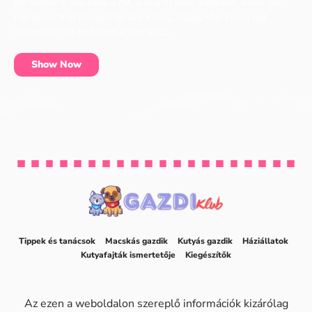
No matter if you have a cat, a dog or even a chicken, every pet
has items that it needs to live a long, happy life. These pet
essentials can be found at our shop.
Show Now
Tippek és tanácsok
Macskás gazdik
Kutyás gazdik
Háziállatok
Kutyafajták ismertetője
Kiegészítők
Az ezen a weboldalon szereplő információk kizárólag