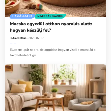
HÁZIÁLLATOK
MACSKÁS GAZDIK
Macska egyedül otthon nyaralás alatt:
hogyan készülj fel?
By
GazdiKlub
2026.07.17.
Elutaznál pár napra, de aggódsz, hogyan viseli a macskád a
távollétedet? Egy…