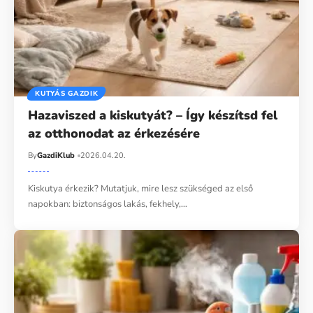
KUTYÁS GAZDIK
Hazaviszed a kiskutyát? – Így készítsd fel
az otthonodat az érkezésére
By
GazdiKlub
2026.04.20.
Kiskutya érkezik? Mutatjuk, mire lesz szükséged az első
napokban: biztonságos lakás, fekhely,…