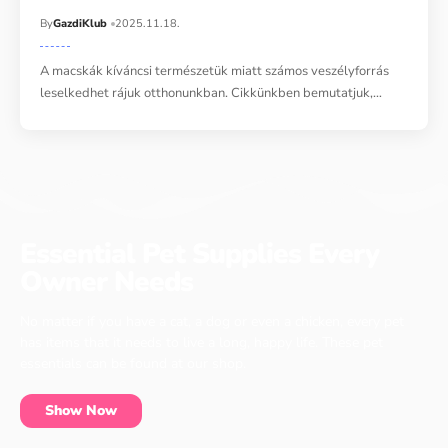
By
GazdiKlub
2025.11.18.
A macskák kíváncsi természetük miatt számos veszélyforrás
leselkedhet rájuk otthonunkban. Cikkünkben bemutatjuk,…
Essential Pet Supplies Every
Owner Needs
No matter if you have a cat, a dog or even a chicken, every pet
has items that it needs to live a long, happy life. These pet
essentials can be found at our shop.
Show Now