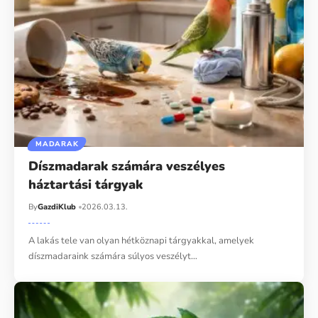
MADARAK
Díszmadarak számára veszélyes
háztartási tárgyak
By
GazdiKlub
2026.03.13.
A lakás tele van olyan hétköznapi tárgyakkal, amelyek
díszmadaraink számára súlyos veszélyt…