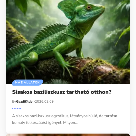
HÁZIÁLLATOK
Sisakos baziliszkusz tartható otthon?
By
GazdiKlub
2026.03.09.
A sisakos baziliszkusz egzotikus, látványos hüllő, de tartása
komoly felkészülést igényel. Milyen…