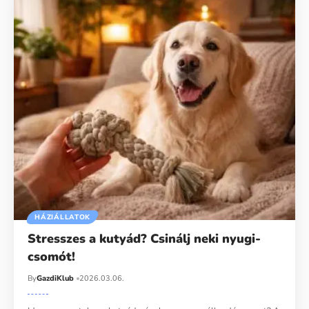
HÁZIÁLLATOK
Stresszes a kutyád? Csinálj neki nyugi-
csomót!
By
GazdiKlub
2026.03.06.