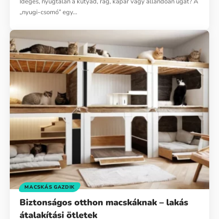
Ideges, nyugtalan a kutyád, rág, kapar vagy állandóan ugat? A
„nyugi-csomó” egy…
MACSKÁS GAZDIK
Biztonságos otthon macskáknak – lakás
átalakítási ötletek