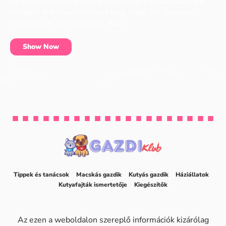
No matter if you have a cat, a dog or even a chicken, every pet
has items that it needs to live a long, happy life. These pet
essentials can be found at our shop.
Show Now
Tippek és tanácsok
Macskás gazdik
Kutyás gazdik
Háziállatok
Kutyafajták ismertetője
Kiegészítők
Az ezen a weboldalon szereplő információk kizárólag