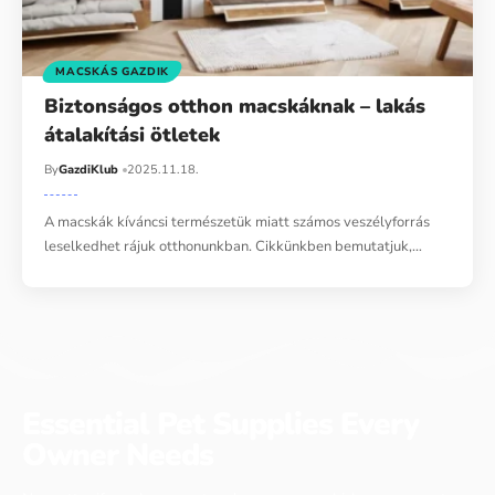
MACSKÁS GAZDIK
Biztonságos otthon macskáknak – lakás
átalakítási ötletek
By
GazdiKlub
2025.11.18.
A macskák kíváncsi természetük miatt számos veszélyforrás
leselkedhet rájuk otthonunkban. Cikkünkben bemutatjuk,…
Essential Pet Supplies Every
Owner Needs