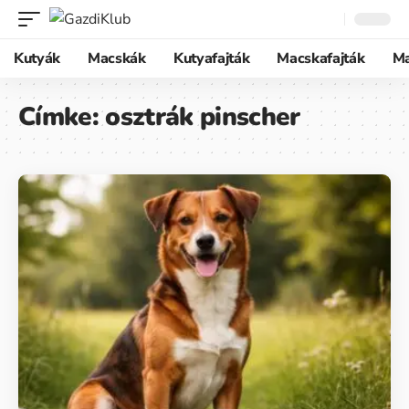
Kutyák
Macskák
Kutyafajták
Macskafajták
M
Címke:
osztrák pinscher