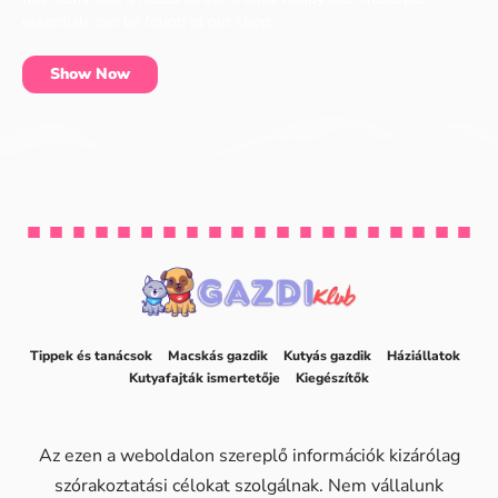
essentials can be found at our shop.
Show Now
Tippek és tanácsok
Macskás gazdik
Kutyás gazdik
Háziállatok
Kutyafajták ismertetője
Kiegészítők
Az ezen a weboldalon szereplő információk kizárólag
szórakoztatási célokat szolgálnak. Nem vállalunk