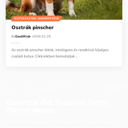
KUTYAFAJTÁK ISMERTETŐJE
Osztrák pinscher
By
GazdiKlub
2026.01.29.
Az osztrák pinscher élénk, intelligens és rendkívül hűséges
családi kutya. Cikkünkben bemutatjuk…
Essential Pet Supplies Every
Owner Needs
No matter if you have a cat, a dog or even a chicken, every pet
has items that it needs to live a long, happy life. These pet