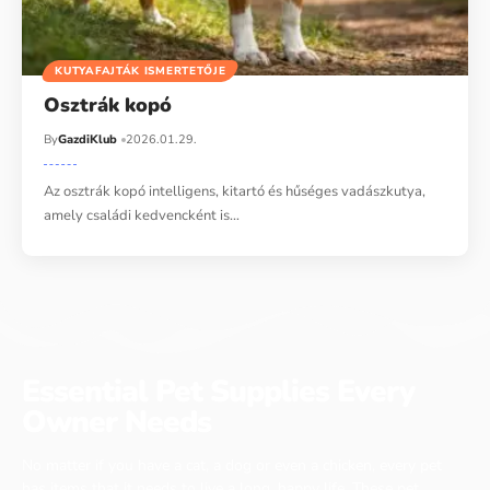
KUTYAFAJTÁK ISMERTETŐJE
Osztrák kopó
By
GazdiKlub
2026.01.29.
Az osztrák kopó intelligens, kitartó és hűséges vadászkutya,
amely családi kedvencként is…
Essential Pet Supplies Every
Owner Needs
No matter if you have a cat, a dog or even a chicken, every pet
has items that it needs to live a long, happy life. These pet