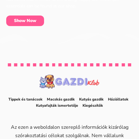
essentials can be found at our shop.
Show Now
Tippek és tanácsok
Macskás gazdik
Kutyás gazdik
Háziállatok
Kutyafajták ismertetője
Kiegészítők
Az ezen a weboldalon szereplő információk kizárólag
szórakoztatási célokat szolgálnak. Nem vállalunk