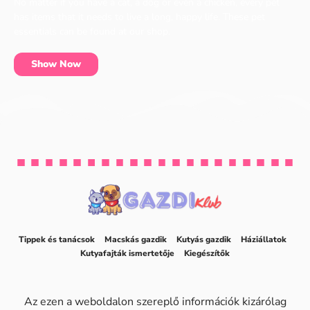
No matter if you have a cat, a dog or even a chicken, every pet
has items that it needs to live a long, happy life. These pet
essentials can be found at our shop.
Show Now
Tippek és tanácsok
Macskás gazdik
Kutyás gazdik
Háziállatok
Kutyafajták ismertetője
Kiegészítők
Az ezen a weboldalon szereplő információk kizárólag