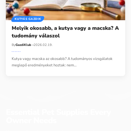
KUTYÁS GAZDIK
Melyik okosabb, a kutya vagy a macska? A
tudomány válaszol
By
GazdiKlub
2026.02.19.
Kutya vagy macska az okosabb? A tudományos vizsgálatok
meglepő eredményeket hoztak: nem…
Essential Pet Supplies Every
Owner Needs