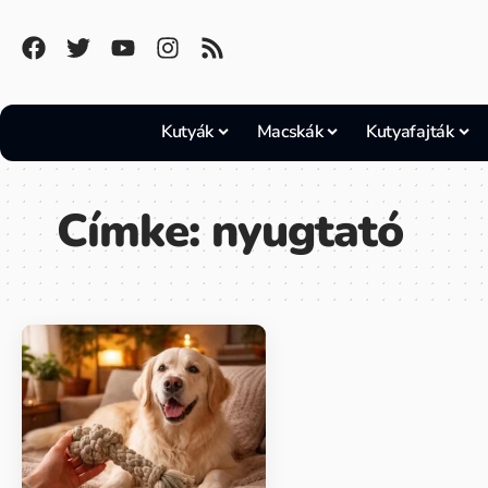
Kutyák
Macskák
Kutyafajták
Címke:
nyugtató