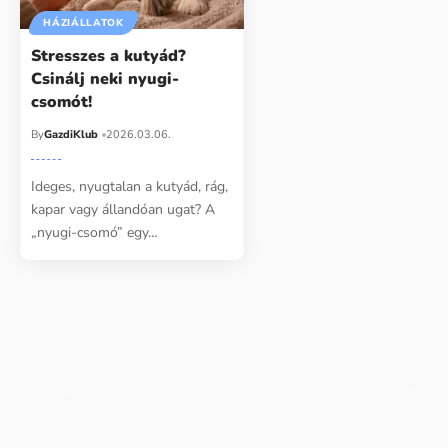
HÁZIÁLLATOK
Stresszes a kutyád?
Csinálj neki nyugi-
csomót!
By
GazdiKlub
2026.03.06.
Ideges, nyugtalan a kutyád, rág,
kapar vagy állandóan ugat? A
„nyugi-csomó” egy…