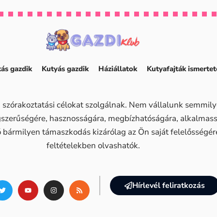
ás gazdik
Kutyás gazdik
Háziállatok
Kutyafajták ismertet
 szórakoztatási célokat szolgálnak. Nem vállalunk semmilye
ogszerűségére, hasznosságára, megbízhatóságára, alkalma
ő bármilyen támaszkodás kizárólag az Ön saját felelősségére 
feltételekben olvashatók.
Hírlevél feliratkozás