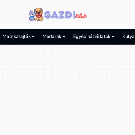
Macskafajták
Madarak
Egyéb háziállatok
Kutya