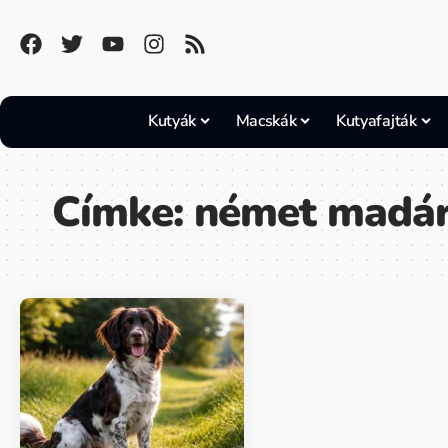
Kutyák
Macskák
Kutyafajták
Címke:
német madá