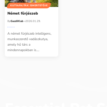
KUTYAFAJTÁK ISMERTETŐJE
Német fürjészeb
By
GazdiKlub
2026.01.29.
A német fürjészeb intelligens,
munkaszerető vadászkutya,
amely hű társ a
mindennapokban is.…