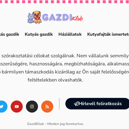
ás gazdik
Kutyás gazdik
Háziállatok
Kutyafajták ismertet
 szórakoztatási célokat szolgálnak. Nem vállalunk semmilye
ogszerűségére, hasznosságára, megbízhatóságára, alkalma
ő bármilyen támaszkodás kizárólag az Ön saját felelősségére 
feltételekben olvashatók.
Hírlevél feliratkozás
GazdiKlub – Minden jog fenntartva.