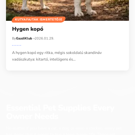
KUTYAFAJTÁK ISMERTETŐJE
Hygen kopó
By
GazdiKlub
2026.01.29.
A hygen kopó egy ritka, mégis sokoldalú skandináv
vadászkutya: kitartó, intelligens és…
Essential Pet Supplies Every
Owner Needs
No matter if you have a cat, a dog or even a chicken, every pet
has items that it needs to live a long, happy life. These pet