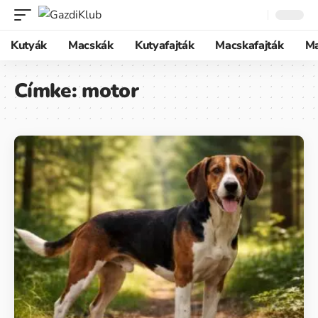
Kutyák
Macskák
Kutyafajták
Macskafajták
M
Címke:
motor