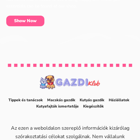
essentials can be found at our shop.
Show Now
Tippek és tanácsok
Macskás gazdik
Kutyás gazdik
Háziállatok
Kutyafajták ismertetője
Kiegészítők
Az ezen a weboldalon szereplő információk kizárólag
szórakoztatási célokat szolgálnak. Nem vállalunk