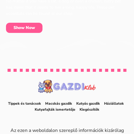
No matter if you have a cat, a dog or even a chicken, every pet
has items that it needs to live a long, happy life. These pet
essentials can be found at our shop.
Show Now
Tippek és tanácsok
Macskás gazdik
Kutyás gazdik
Háziállatok
Kutyafajták ismertetője
Kiegészítők
Az ezen a weboldalon szereplő információk kizárólag