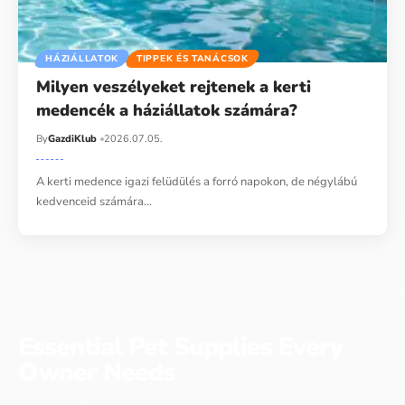
HÁZIÁLLATOK
TIPPEK ÉS TANÁCSOK
Milyen veszélyeket rejtenek a kerti
medencék a háziállatok számára?
By
GazdiKlub
2026.07.05.
A kerti medence igazi felüdülés a forró napokon, de négylábú
kedvenceid számára…
Essential Pet Supplies Every
Owner Needs