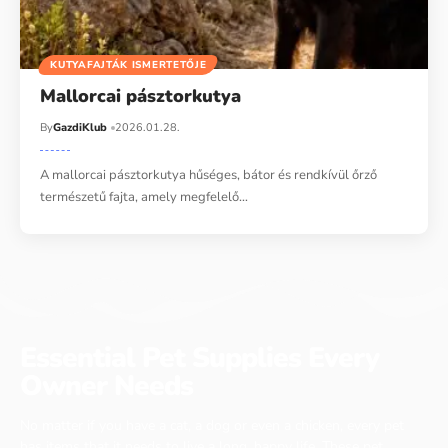
KUTYAFAJTÁK ISMERTETŐJE
Mallorcai pásztorkutya
By
GazdiKlub
2026.01.28.
A mallorcai pásztorkutya hűséges, bátor és rendkívül őrző
természetű fajta, amely megfelelő…
Essential Pet Supplies Every
Owner Needs
No matter if you have a cat, a dog or even a chicken, every pet
has items that it needs to live a long, happy life. These pet