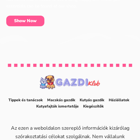
essentials can be found at our shop.
Show Now
Tippek és tanácsok
Macskás gazdik
Kutyás gazdik
Háziállatok
Kutyafajták ismertetője
Kiegészítők
Az ezen a weboldalon szereplő információk kizárólag
szórakoztatási célokat szolgálnak. Nem vállalunk